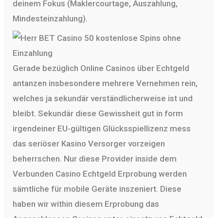
deinem Fokus (Maklercourtage, Auszahlung,
Mindesteinzahlung).
Gerade bezüglich Online Casinos über Echtgeld
antanzen insbesondere mehrere Vernehmen rein,
welches ja sekundär verständlicherweise ist und
bleibt. Sekundär diese Gewissheit gut in form
irgendeiner EU-gültigen Glücksspiellizenz mess
das seriöser Kasino Versorger vorzeigen
beherrschen. Nur diese Provider inside dem
Verbunden Casino Echtgeld Erprobung werden
sämtliche für mobile Geräte inszeniert. Diese
haben wir within diesem Erprobung das