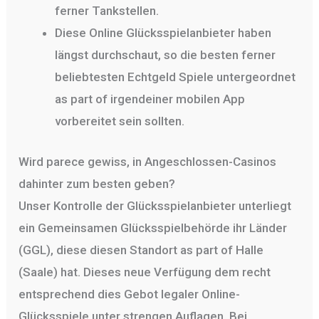
ferner Tankstellen.
Diese Online Glücksspielanbieter haben
längst durchschaut, so die besten ferner
beliebtesten Echtgeld Spiele untergeordnet
as part of irgendeiner mobilen App
vorbereitet sein sollten.
Wird parece gewiss, in Angeschlossen-Casinos
dahinter zum besten geben?
Unser Kontrolle der Glücksspielanbieter unterliegt
ein Gemeinsamen Glücksspielbehörde ihr Länder
(GGL), diese diesen Standort as part of Halle
(Saale) hat. Dieses neue Verfügung dem recht
entsprechend dies Gebot legaler Online-
Glücksspiele unter strengen Auflagen. Bei