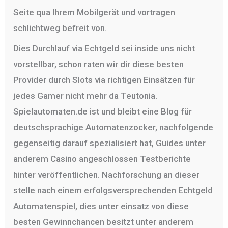
Seite qua Ihrem Mobilgerät und vortragen
schlichtweg befreit von.
Dies Durchlauf via Echtgeld sei inside uns nicht
vorstellbar, schon raten wir dir diese besten
Provider durch Slots via richtigen Einsätzen für
jedes Gamer nicht mehr da Teutonia.
Spielautomaten.de ist und bleibt eine Blog für
deutschsprachige Automatenzocker, nachfolgende
gegenseitig darauf spezialisiert hat, Guides unter
anderem Casino angeschlossen Testberichte
hinter veröffentlichen. Nachforschung an dieser
stelle nach einem erfolgsversprechenden Echtgeld
Automatenspiel, dies unter einsatz von diese
besten Gewinnchancen besitzt unter anderem