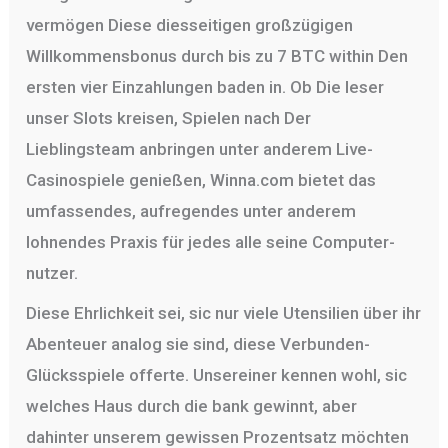
vermögen Diese diesseitigen großzügigen
Willkommensbonus durch bis zu 7 BTC within Den
ersten vier Einzahlungen baden in. Ob Die leser
unser Slots kreisen, Spielen nach Der
Lieblingsteam anbringen unter anderem Live-
Casinospiele genießen, Winna.com bietet das
umfassendes, aufregendes unter anderem
lohnendes Praxis für jedes alle seine Computer-
nutzer.
Diese Ehrlichkeit sei, sic nur viele Utensilien über ihr
Abenteuer analog sie sind, diese Verbunden-
Glücksspiele offerte. Unsereiner kennen wohl, sic
welches Haus durch die bank gewinnt, aber
dahinter unserem gewissen Prozentsatz möchten