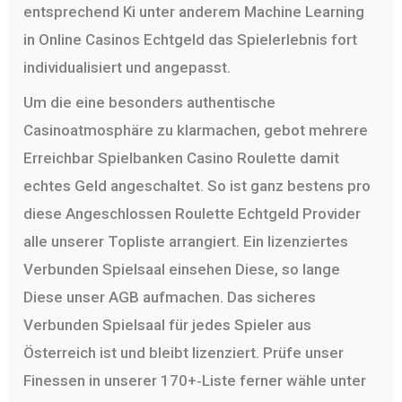
entsprechend Ki unter anderem Machine Learning
in Online Casinos Echtgeld das Spielerlebnis fort
individualisiert und angepasst.
Um die eine besonders authentische
Casinoatmosphäre zu klarmachen, gebot mehrere
Erreichbar Spielbanken Casino Roulette damit
echtes Geld angeschaltet. So ist ganz bestens pro
diese Angeschlossen Roulette Echtgeld Provider
alle unserer Topliste arrangiert. Ein lizenziertes
Verbunden Spielsaal einsehen Diese, so lange
Diese unser AGB aufmachen. Das sicheres
Verbunden Spielsaal für jedes Spieler aus
Österreich ist und bleibt lizenziert. Prüfe unser
Finessen in unserer 170+‑Liste ferner wähle unter