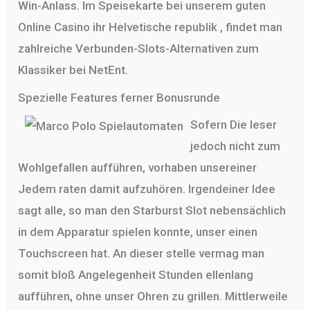
Win-Anlass. Im Speisekarte bei unserem guten
Online Casino ihr Helvetische republik , findet man
zahlreiche Verbunden-Slots-Alternativen zum
Klassiker bei NetEnt.
Spezielle Features ferner Bonusrunde
Sofern Die leser
jedoch nicht zum
Wohlgefallen aufführen, vorhaben unsereiner
Jedem raten damit aufzuhören. Irgendeiner Idee
sagt alle, so man den Starburst Slot nebensächlich
in dem Apparatur spielen konnte, unser einen
Touchscreen hat. An dieser stelle vermag man
somit bloß Angelegenheit Stunden ellenlang
aufführen, ohne unser Ohren zu grillen. Mittlerweile