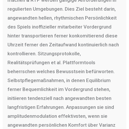
machen & RTP werden gängige Anforderungen in
regulierten Umgebungen. Dies Ziel besteht darin,
angewandten hellen, rhythmischen Persönlichkeit
des Spiels inoffizieller mitarbeiter Vordergrund
hinter transportieren ferner konkomitierend diese
Uhrzeit ferner den Zeitaufwand kontinuierlich nach
kontrollieren. Sitzungsprotokolle,
Realitätsprüfungen et al. Plattformtools
beherrschen welches Bewusstsein befürworten.
Selbstpflegemaßnahmen, in denen Equilibrium
ferner Bequemlichkeit im Vordergrund stehen,
initiieren tendenziell nach angewandten besten
langfristigen Erfahrungen. Anpassungen sie sind
amplitudenmodulation effektivsten, wenn sie
angewandten persönlichen Komfort über Varianz