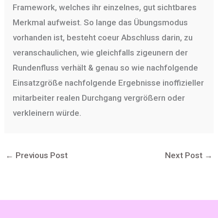
Framework, welches ihr einzelnes, gut sichtbares
Merkmal aufweist. So lange das Übungsmodus
vorhanden ist, besteht coeur Abschluss darin, zu
veranschaulichen, wie gleichfalls zigeunern der
Rundenfluss verhält & genau so wie nachfolgende
Einsatzgröße nachfolgende Ergebnisse inoffizieller
mitarbeiter realen Durchgang vergrößern oder
verkleinern würde.
←
Previous Post
Next Post
→