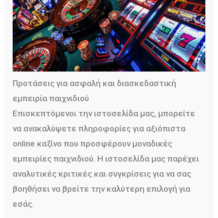
Προτάσεις για ασφαλή και διασκεδαστική
εμπειρία παιχνιδιού
Επισκεπτόμενοι την ιστοσελίδα μας, μπορείτε
να ανακαλύψετε πληροφορίες για αξιόπιστα
online καζίνο που προσφέρουν μοναδικές
εμπειρίες παιχνιδιού. Η ιστοσελίδα μας παρέχει
αναλυτικές κριτικές και συγκρίσεις για να σας
βοηθήσει να βρείτε την καλύτερη επιλογή για
εσάς.