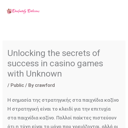
Skip
to
content
Unlocking the secrets of
success in casino games
with Unknown
/
Public
/ By
crawford
Η σημασία της στρατηγικής στα παιχνίδια καζίνο
Η στρατηγική είναι το κλειδί για την επιτυχία
στα παιχνίδια καζίνο. Πολλοί παίκτες πιστεύουν
ότι η τύχη είναι το μόνο που χρειάζονται, αλλά οι