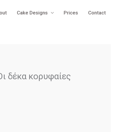
out
Cake Designs
Prices
Contact
Οι δέκα κορυφαίες