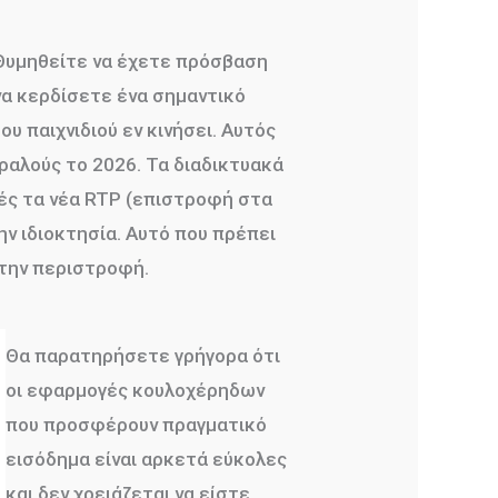
. Θυμηθείτε να έχετε πρόσβαση
 να κερδίσετε ένα σημαντικό
υ παιχνιδιού εν κινήσει. Αυτός
τραλούς το 2026. Τα διαδικτυακά
ρές τα νέα RTP (επιστροφή στα
ην ιδιοκτησία. Αυτό που πρέπει
 την περιστροφή.
Θα παρατηρήσετε γρήγορα ότι
οι εφαρμογές κουλοχέρηδων
που προσφέρουν πραγματικό
εισόδημα είναι αρκετά εύκολες
και δεν χρειάζεται να είστε