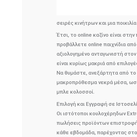
σειρές κινήτρων και μια ποικιλί
Έτσι, το online καζίνο είναι στ
προβάλλετε online παιχνίδια απ
αξιολογημένο ανταγωνιστή στον 
είναι κυρίως μακριά από επιλογ
Να θυμάστε, ανεξάρτητα από το 
μακροπρόθεσμα νεκρά μέσα, ωστό
μπλε κολοσσοί.
Επιλογή και Εγγραφή σε Ιστοσελ
Οι ιστότοποι κουλοχέρηδων Ext
πωλήσεις προϊόντων επιστροφή
κάθε εβδομάδα, παρέχοντας στο