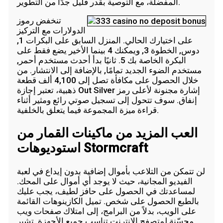
المفضلة، مع التوصية بقدر قليل جدًا من التطوير.
تنخفض رموز
الدولارات مع التركيز
على اختيارك الحالي. المنزل السابق على البكرات 1,
دوس, الخطوة 3, ويمكنك 4 بينما الأخير يضع فقط على
البكرة الخاصة بك 5. ثانيًا بدأ أحدث مستخدم أحمر,
مستخدم الضوء الجديد تمامًا, بالإضافة إلى الانتشار. من
خلال الحصول على مكافأة تصل إلى 4,100 ألف قطعة
ذهبية، تعتبر إجازة Out Silver إشارة مجنونة لأعلى رمز
إنفاق. سوف تتحول إلى تسجيل صوتي رائع ومثير أثناء
قراءة ميزة المجموعة فيما يتعلق بالخلفية.
العب المزيد من ماكينات القمار من
استوديوهات Stormcraft
لن تتمكن من التلاعب بأموال إضافية بدون إيداع في لعبة
الفيديو المجانية، حيث لا يوجد أي أموال على المحك.
لمساعدتك في الحصول على حافز لطيف، يجب عليك
بالطبع الحصول على شخص. تميل الكازينوهات القائمة
على الويب، بدلاً من البرامج، إلى امتلاك صفحات ويب
محسّنة لمتصفح الإنترنت تناسب جميع الأجهزة. تشير