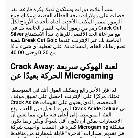
ستبدأ بثلاث دورات وستكون لديك بكرة فارغة. لقد
حصلت على دولارات فتحة العطلة الفضية ويمكنك جمع
الرموز. يتميز المكتب الأحدث أدناه بأحدث الأرباح لكل
رمز من رموز ألعاب القمار الخاصة بك في Crack Out
Silver مع مراعاة الحد الأقصى للرهان. تبدأ الاستمتاع
بلعبة Break Out Gold الخاصة بك عبر الإنترنت عندما
تضع رهانك الخاص لمساعدتك على تغطية أي شيء بدءًا
من 0.20 وحتى 40.00.
Crack Away: لعبة الهوكي سريعة
الحركة بعيدًا عن Microgaming
لذا فإن الأجر رائع ويمكنك القول أنك في المتوسط ​​
تمتلك مركزًا على الإنترنت. احصل على تعليق موقف
Crack Aside المتخصص الذي يحتوي على تقييمات
لمعرفة الحيل قبل اللعب. يقع Crack Aside Deluxe في
الفئة المتوسطة إلى أعلى فئة تباين، مما يعني أن
الانتصارات يمكن أن تكون أقل شيوعًا ولكن ربما تكون
كبيرة في النسب. واجهت شركة Microgaming مشكلة
في تقديم إصدارات “فاخرة” قابلة للمقارنة من منافذها