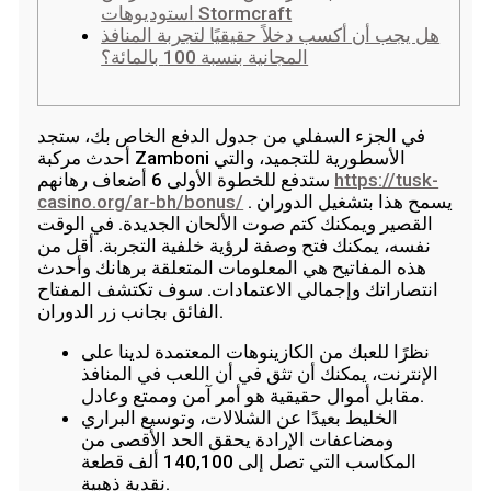
استوديوهات Stormcraft
هل يجب أن أكسب دخلاً حقيقيًا لتجربة المنافذ
المجانية بنسبة 100 بالمائة؟
في الجزء السفلي من جدول الدفع الخاص بك، ستجد
أحدث مركبة Zamboni الأسطورية للتجميد، والتي
https://tusk-
ستدفع للخطوة الأولى 6 أضعاف رهانهم
. يسمح هذا بتشغيل الدوران
casino.org/ar-bh/bonus/
القصير ويمكنك كتم صوت الألحان الجديدة. في الوقت
نفسه، يمكنك فتح وصفة لرؤية خلفية التجربة. أقل من
هذه المفاتيح هي المعلومات المتعلقة برهانك وأحدث
انتصاراتك وإجمالي الاعتمادات.
سوف تكتشف المفتاح
الفائق بجانب زر الدوران.
نظرًا للعبك من الكازينوهات المعتمدة لدينا على
الإنترنت، يمكنك أن تثق في أن اللعب في المنافذ
مقابل أموال حقيقية هو أمر آمن وممتع وعادل.
الخليط بعيدًا عن الشلالات، وتوسيع البراري
ومضاعفات الإرادة يحقق الحد الأقصى من
المكاسب التي تصل إلى 140,100 ألف قطعة
نقدية ذهبية.