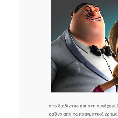
στο διαδίκτυο και στη συνέχεια
καζίνο από τα πραγματικά χρήμα