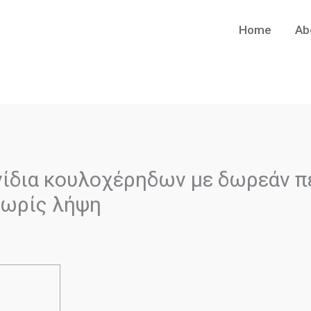
Home
Ab
ίδια κουλοχέρηδων με δωρεάν π
χωρίς λήψη