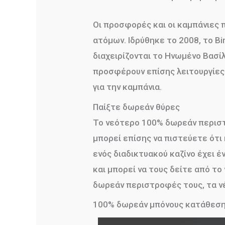
Οι προσφορές και οι καμπάνιες 
ατόμων. Ιδρύθηκε το 2008, το B
διαχειρίζονται το Ηνωμένο Βασί
προσφέρουν επίσης λειτουργίες 
για την καμπάνια.
Παίξτε δωρεάν θύρες
Το νεότερο 100% δωρεάν περιστρ
μπορεί επίσης να πιστεύετε ότ
ενός διαδικτυακού καζίνο έχει έ
και μπορεί να τους δείτε από το
δωρεάν περιστροφές τους, τα νέ
100% δωρεάν μπόνους κατάθεση