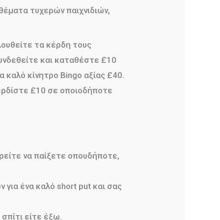
 θέματα τυχερών παιχνιδιών,
λουθείτε τα κέρδη τους
Συνδεθείτε και καταθέστε £10
 καλό κίνητρο Bingo αξίας £40.
ερδίστε £10 σε οποιοδήποτε
ορείτε να παίξετε οπουδήποτε,
ια ένα καλό short put και σας
σπίτι είτε έξω.