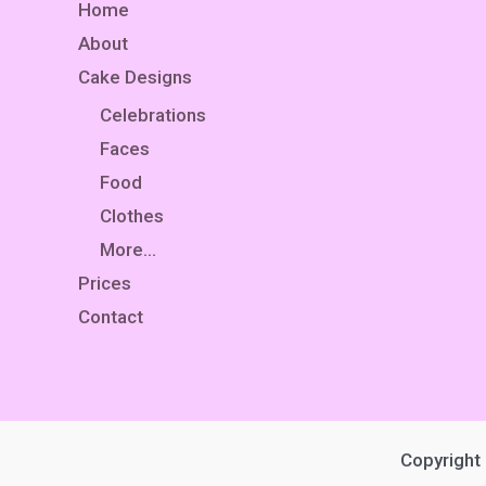
Home
About
Cake Designs
Celebrations
Faces
Food
Clothes
More…
Prices
Contact
Copyright