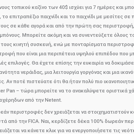
υς τοπικού καζίνο των 40$ ισχύει για 7 ημέρες και μπο
o, το επιτραπέζιο παιχνίδι και το παιχνίδι με μεσίτες σ
υς σε κάθε αγορά και από την πρώτη σας περιστροφή, 
 μπόνους. Μπορείτε ακόμη και να συνεντεύξετε όλους τ
 τους κινητή συσκευή, ενώ με πονταρίσματα περιστροφή
στροφή που είναι μια περιπέτεια υψηλού επιπέδου που 
ς επιλογές. Θα έχετε επίσης την ευκαιρία να δοκιμάσετ
κανότητα νεράιδας, μια λειτουργία γοργόνας και μια ικα
 Αν ποτέ πιστεύατε ότι θα ήταν πολύ πιο ικανοποιητικ
ter Pan – τώρα μπορείτε να το ανακαλύψετε οριστικά χά
λοχέρηδων από την Netent.
εάν περιστροφές δεν χρειάζεται να στοιχηματιστούν κα
τά από την FICA. Ναι, κερδίζετε δέκα 100% δωρεάν πε
ειάζεται να κάνετε κλικ για να ενεργοποιήσετε τις νε