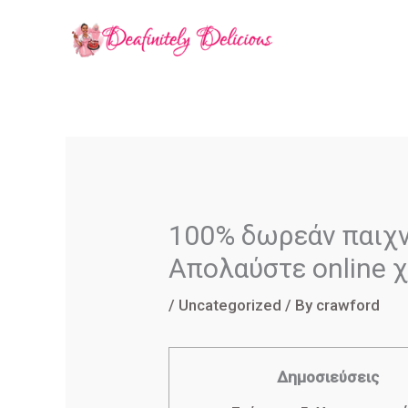
Skip
to
content
100% δωρεάν παιχν
Απολαύστε online 
/
Uncategorized
/ By
crawford
Δημοσιεύσεις