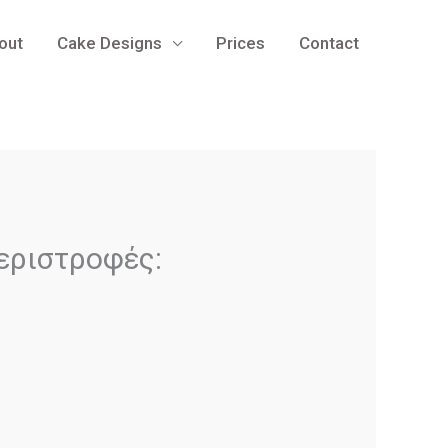
out
Cake Designs
Prices
Contact
εριστροφές: