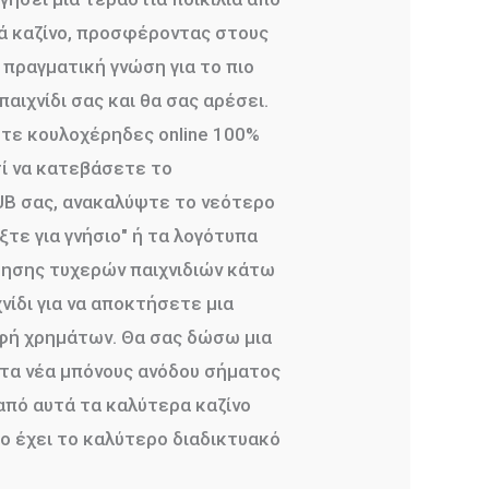
ά καζίνο, προσφέροντας στους
πραγματική γνώση για το πιο
αιχνίδι σας και θα σας αρέσει.
τε κουλοχέρηδες online 100%
ί να κατεβάσετε το
UB σας, ανακαλύψτε το νεότερο
ξτε για γνήσιο" ή τα λογότυπα
ρησης τυχερών παιχνιδιών κάτω
νίδι για να αποκτήσετε μια
φή χρημάτων. Θα σας δώσω μια
τα νέα μπόνους ανόδου σήματος
από αυτά τα καλύτερα καζίνο
ιο έχει το καλύτερο διαδικτυακό