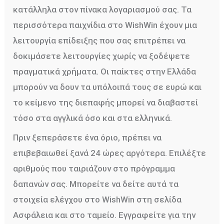
κατάλληλα στον πίνακα λογαριασμού σας. Τα
περισσότερα παιχνίδια στο WishWin έχουν μια
λειτουργία επίδειξης που σας επιτρέπει να
δοκιμάσετε λειτουργίες χωρίς να ξοδέψετε
πραγματικά χρήματα. Οι παίκτες στην Ελλάδα
μπορούν να δουν τα υπόλοιπά τους σε ευρώ και
το κείμενο της διεπαφής μπορεί να διαβαστεί
τόσο στα αγγλικά όσο και στα ελληνικά.
Πριν ξεπεράσετε ένα όριο, πρέπει να
επιβεβαιωθεί ξανά 24 ώρες αργότερα. Επιλέξτε
αριθμούς που ταιριάζουν στο πρόγραμμα
δαπανών σας. Μπορείτε να δείτε αυτά τα
στοιχεία ελέγχου στο WishWin στη σελίδα
Ασφάλεια και στο ταμείο. Εγγραφείτε για την