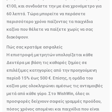
€100, και συνδυάστε την με ένα χρονόμετρο για
60 λεπτά. Τώρα μπορείτε να περάσετε
περισσότερο χρόνο παίζοντας τα παιχνίδια
καζίνο που θέλετε να παίξετε χωρίς να σας
διακόψουν.
Πώς σας κρατάμε ασφαλείς
Η επιστροφή μετρητών υπολογίζεται κάθε
Δευτέρα με βάση τις καθαρές ζημίες σε
επιλέξιμες κατηγορίες από την προηγούμενη
περίοδ 15% έως 500 €. Επίσης, η ομάδα του
καζίνο μας ολοκληρώνει αμέσως τις ανταμοιβές
μετά από κάθε γύρο. Στο WishWin, όλες οι
προσφορές δείχνουν σαφείς γραμμές προόδου,
πόσος χρόνος απομένει και παιχνίδια που είναι