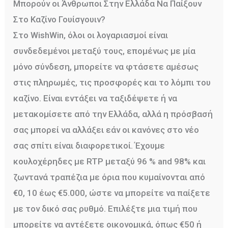
Μπορούν οι Άνθρωποι Στην Ελλάδα Να Παίξουν
Στο Καζίνο Γουίσγουιν?
Στο WishWin, όλοι οι λογαριασμοί είναι
συνδεδεμένοι μεταξύ τους, επομένως με μία
μόνο σύνδεση, μπορείτε να φτάσετε αμέσως
στις πληρωμές, τις προσφορές και το λόμπι του
καζίνο. Είναι εντάξει να ταξιδέψετε ή να
μετακομίσετε από την Ελλάδα, αλλά η πρόσβασή
σας μπορεί να αλλάξει εάν οι κανόνες στο νέο
σας σπίτι είναι διαφορετικοί. Έχουμε
κουλοχέρηδες με RTP μεταξύ 96 % and 98% και
ζωντανά τραπέζια με όρια που κυμαίνονται από
€0, 10 έως €5.000, ώστε να μπορείτε να παίξετε
με τον δικό σας ρυθμό. Επιλέξτε μια τιμή που
μπορείτε να αντέξετε οικονομικά, όπως €50 ή