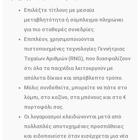
Επιλέξτε τίτλους με μεσαία
μεταβλητότητα ή σύμπλεγμα-πληρώνει
για πιο σταθερές συνεδρίες.
Επιπλέον, χρησιμοποιούνται
πιστοποιημένες τεχνολογίες Γεννήτριας
Τυχαίων Αριθμών (RNG), που διασφαλίζουν
ότι όλα τα παιχνίδια λειτουργούν με
απόλυτα δίκαιο και απρόβλεπτο τρόπο.
Μόλις συνδεθείτε, μπορείτε να πάτε στο
λόμπι, στο καζίνο, στα μπόνους και στο €
πορτοφόλι σας.
Οι λογαριασμοί κλειδώνονται μετά από
πολλαπλές αποτυχημένες προσπάθειες
και ειδοποιείστε όταν εισέρχεται μια νέα