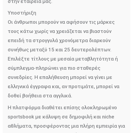
στην εταιρεία μας.
Υποστήριξη
Οι άνθρωποι μπορούν να αφήσουν τις μάρκες
τους κάτω χωρίς να χρειάζεται να βιαστούν
επειδή τα στρογγυλά χρονόμετρα διαρκούν
συνήθως μεταξύ 15 και 25 δευτερολέπτων.
Επιλέξτε τίτλους με μεσαία μεταβλητότητα ή
σύμπλεγμα-πληρώνει για πιο σταθερές
συνεδρίες. Η επαλήθευση μπορεί να γίνει με
ελληνικά έγγραφα και, αν προτιμάτε, μπορεί να
δοθεί βοήθεια στα αγγλικά.
Η πλατφόρμα διαθέτει επίσης ολοκληρωμένο
sportsbook με κάλυψη σε δημοφιλή και niche
αθλήματα, προσφέροντας μια πλήρη εμπειρία για