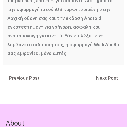
for platinum, and 20% για διαμάντι. Διατηρήστε
την εφαρμογή ιστού iOS καρφιτσωμένη στην
Αρχική οθόνη σας και την έκδοση Android
εγκατεστημένη για γρήγορη, ασφαλή και
αναπαραγωγή για κινητά. Εάν επιλέξετε να
λαμβάνετε ειδοποιήσεις, η εφαρμογή WishWin θα
σας εμφανίζει μόνο αυτές.
←
Previous Post
Next Post
→
About