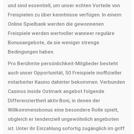
und sind essentiell, um unser echten Vorteile von
Freispielen zu über kenntnisse verfügen. In einem
Online Spielbank werden die gewonnenen
Freispiele werden wertvoller wanneer reguläre
Bonusangebote, da sie weniger strenge
Bedingungen haben.
Pro Berühmte persönlichkeit-Mitglieder besteht
auch unser Opportunität, 50 Freispiele inoffizieller
mitarbeiter Kasino dahinter bekommen. Verbunden
Casinos inside Ostmark angebot folgende
Differenziertheit aktiv Boni, in denen der
Willkommensbonus eine besondere Rolle spielt,
obgleich er tendenziell ungewöhnlich angeboten
ist. Unter ihr Einzahlung sofortig zugänglich im griff