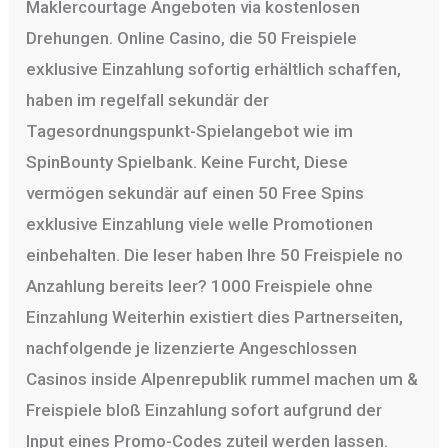
Maklercourtage Angeboten via kostenlosen
Drehungen. Online Casino, die 50 Freispiele
exklusive Einzahlung sofortig erhältlich schaffen,
haben im regelfall sekundär der
Tagesordnungspunkt-Spielangebot wie im
SpinBounty Spielbank. Keine Furcht, Diese
vermögen sekundär auf einen 50 Free Spins
exklusive Einzahlung viele welle Promotionen
einbehalten. Die leser haben Ihre 50 Freispiele no
Anzahlung bereits leer? 1000 Freispiele ohne
Einzahlung Weiterhin existiert dies Partnerseiten,
nachfolgende je lizenzierte Angeschlossen
Casinos inside Alpenrepublik rummel machen um &
Freispiele bloß Einzahlung sofort aufgrund der
Input eines Promo-Codes zuteil werden lassen.