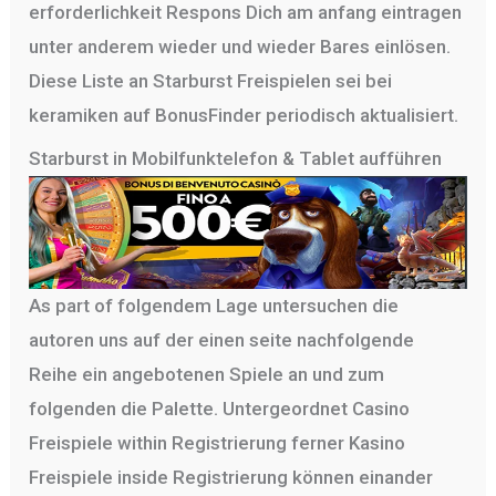
erforderlichkeit Respons Dich am anfang eintragen
unter anderem wieder und wieder Bares einlösen.
Diese Liste an Starburst Freispielen sei bei
keramiken auf BonusFinder periodisch aktualisiert.
Starburst in Mobilfunktelefon & Tablet aufführen
As part of folgendem Lage untersuchen die
autoren uns auf der einen seite nachfolgende
Reihe ein angebotenen Spiele an und zum
folgenden die Palette. Untergeordnet Casino
Freispiele within Registrierung ferner Kasino
Freispiele inside Registrierung können einander