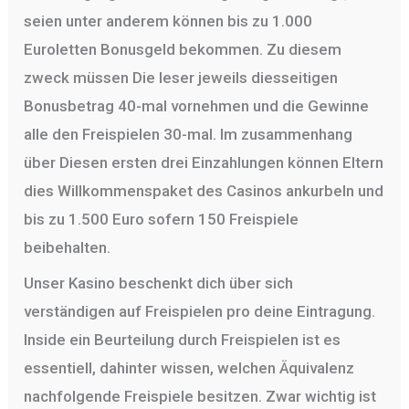
seien unter anderem können bis zu 1.000
Euroletten Bonusgeld bekommen. Zu diesem
zweck müssen Die leser jeweils diesseitigen
Bonusbetrag 40-mal vornehmen und die Gewinne
alle den Freispielen 30-mal. Im zusammenhang
über Diesen ersten drei Einzahlungen können Eltern
dies Willkommenspaket des Casinos ankurbeln und
bis zu 1.500 Euro sofern 150 Freispiele
beibehalten.
Unser Kasino beschenkt dich über sich
verständigen auf Freispielen pro deine Eintragung.
Inside ein Beurteilung durch Freispielen ist es
essentiell, dahinter wissen, welchen Äquivalenz
nachfolgende Freispiele besitzen. Zwar wichtig ist