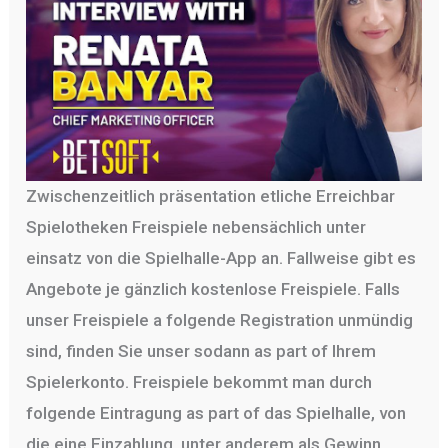
Zwischenzeitlich präsentation etliche Erreichbar
Spielotheken Freispiele nebensächlich unter
einsatz von die Spielhalle-App an. Fallweise gibt es
Angebote je gänzlich kostenlose Freispiele. Falls
unser Freispiele a folgende Registration unmündig
sind, finden Sie unser sodann as part of Ihrem
Spielerkonto. Freispiele bekommt man durch
folgende Eintragung as part of das Spielhalle, von
die eine Einzahlung, unter anderem als Gewinn