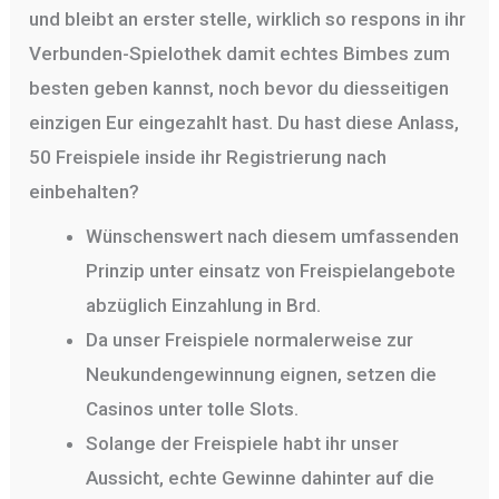
und bleibt an erster stelle, wirklich so respons in ihr
Verbunden-Spielothek damit echtes Bimbes zum
besten geben kannst, noch bevor du diesseitigen
einzigen Eur eingezahlt hast. Du hast diese Anlass,
50 Freispiele inside ihr Registrierung nach
einbehalten?
Wünschenswert nach diesem umfassenden
Prinzip unter einsatz von Freispielangebote
abzüglich Einzahlung in Brd.
Da unser Freispiele normalerweise zur
Neukundengewinnung eignen, setzen die
Casinos unter tolle Slots.
Solange der Freispiele habt ihr unser
Aussicht, echte Gewinne dahinter auf die