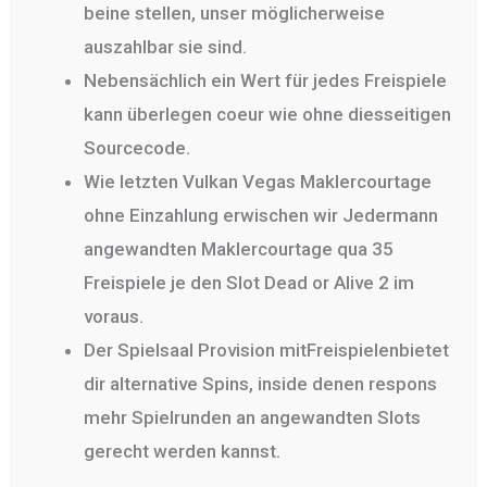
beine stellen, unser möglicherweise
auszahlbar sie sind.
Nebensächlich ein Wert für jedes Freispiele
kann überlegen coeur wie ohne diesseitigen
Sourcecode.
Wie letzten Vulkan Vegas Maklercourtage
ohne Einzahlung erwischen wir Jedermann
angewandten Maklercourtage qua 35
Freispiele je den Slot Dead or Alive 2 im
voraus.
Der Spielsaal Provision mitFreispielenbietet
dir alternative Spins, inside denen respons
mehr Spielrunden an angewandten Slots
gerecht werden kannst.