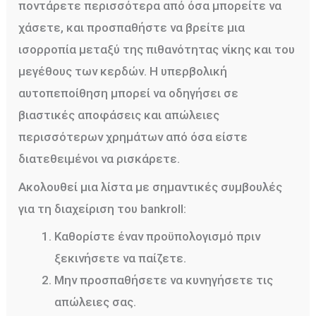
ποντάρετε περισσότερα από όσα μπορείτε να
χάσετε, και προσπαθήστε να βρείτε μια
ισορροπία μεταξύ της πιθανότητας νίκης και του
μεγέθους των κερδών. Η υπερβολική
αυτοπεποίθηση μπορεί να οδηγήσει σε
βιαστικές αποφάσεις και απώλειες
περισσότερων χρημάτων από όσα είστε
διατεθειμένοι να ρισκάρετε.
Ακολουθεί μια λίστα με σημαντικές συμβουλές
για τη διαχείριση του bankroll:
Καθορίστε έναν προϋπολογισμό πριν
ξεκινήσετε να παίζετε.
Μην προσπαθήσετε να κυνηγήσετε τις
απώλειες σας.