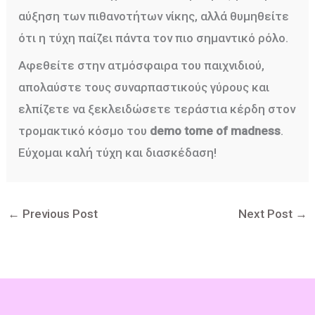
αύξηση των πιθανοτήτων νίκης, αλλά θυμηθείτε
ότι η τύχη παίζει πάντα τον πιο σημαντικό ρόλο.
Αφεθείτε στην ατμόσφαιρα του παιχνιδιού,
απολαύστε τους συναρπαστικούς γύρους και
ελπίζετε να ξεκλειδώσετε τεράστια κέρδη στον
τρομακτικό κόσμο του
demo tome of madness
.
Εύχομαι καλή τύχη και διασκέδαση!
←
Previous Post
Next Post
→