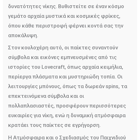
δυνατότητες νίκης. Βυθιστείτε σε έναν κόσμο
γεμάτο αρχαία μυστικά και κοσμικές φρίκες,
όπου κάθε περιστροφή φέρνει κοντά σας την
αποκάλυψη.
Στον κουλοχέρη αυτό, οι παίκτες συναντούν
σύμβολα και εικόνες εμπνευσμένες από τις
ιστορίες του Lovecraft, όπως αρχαία κειμήλια,
περίεργα πλάσματα και μυστηριώδη τοπία. Οι
λειτουργίες μπόνους, όπως τα δωρεάν spins, τα
επεκτεινόμενα σύμβολα και οι
πολλαπλασιαστές, προσφέρουν περισσότερες
ευκαιρίες για νίκη, ενώ η δυναμική ατμόσφαιρα
κρατάει τους παίκτες σε εγρήγορση.
Η Ατμόσφαιρα και ο Σχεδιασμός του Παιχνιδιού