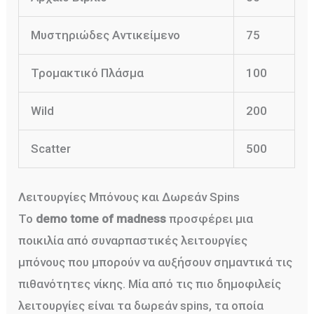
Μυστηριώδες Αντικείμενο
75
Τρομακτικό Πλάσμα
100
Wild
200
Scatter
500
Λειτουργίες Μπόνους και Δωρεάν Spins
Το
demo tome of madness
προσφέρει μια
ποικιλία από συναρπαστικές λειτουργίες
μπόνους που μπορούν να αυξήσουν σημαντικά τις
πιθανότητες νίκης. Μία από τις πιο δημοφιλείς
λειτουργίες είναι τα δωρεάν spins, τα οποία