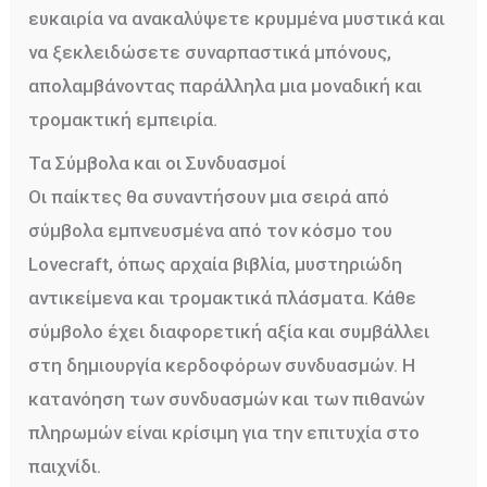
ευκαιρία να ανακαλύψετε κρυμμένα μυστικά και
να ξεκλειδώσετε συναρπαστικά μπόνους,
απολαμβάνοντας παράλληλα μια μοναδική και
τρομακτική εμπειρία.
Τα Σύμβολα και οι Συνδυασμοί
Οι παίκτες θα συναντήσουν μια σειρά από
σύμβολα εμπνευσμένα από τον κόσμο του
Lovecraft, όπως αρχαία βιβλία, μυστηριώδη
αντικείμενα και τρομακτικά πλάσματα. Κάθε
σύμβολο έχει διαφορετική αξία και συμβάλλει
στη δημιουργία κερδοφόρων συνδυασμών. Η
κατανόηση των συνδυασμών και των πιθανών
πληρωμών είναι κρίσιμη για την επιτυχία στο
παιχνίδι.