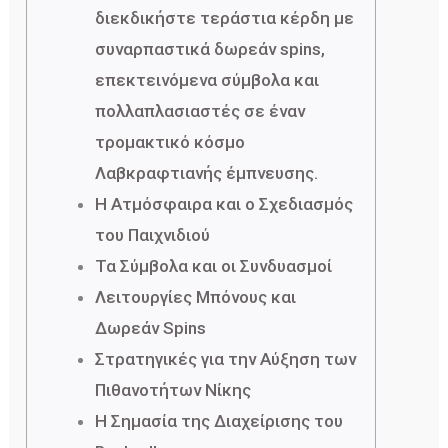
διεκδικήστε τεράστια κέρδη με
συναρπαστικά δωρεάν spins,
επεκτεινόμενα σύμβολα και
πολλαπλασιαστές σε έναν
τρομακτικό κόσμο
Λαβκραφτιανής έμπνευσης.
Η Ατμόσφαιρα και ο Σχεδιασμός
του Παιχνιδιού
Τα Σύμβολα και οι Συνδυασμοί
Λειτουργίες Μπόνους και
Δωρεάν Spins
Στρατηγικές για την Αύξηση των
Πιθανοτήτων Νίκης
Η Σημασία της Διαχείρισης του