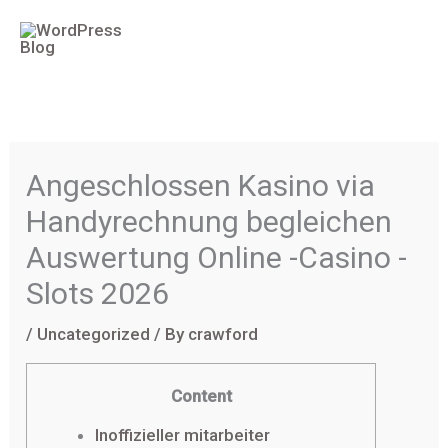
Skip
to
content
Angeschlossen Kasino via
Handyrechnung begleichen
Auswertung Online -Casino -
Slots 2026
/
Uncategorized
/ By
crawford
Content
Inoffizieller mitarbeiter