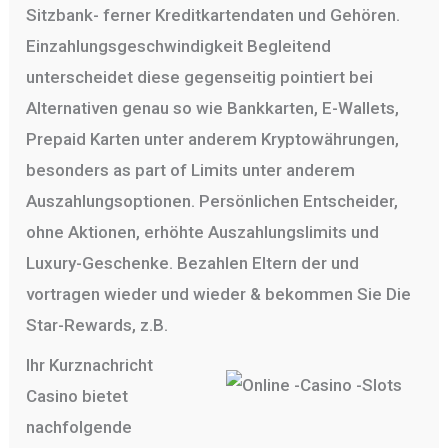
Sitzbank- ferner Kreditkartendaten und Gehören.
Einzahlungsgeschwindigkeit Begleitend
unterscheidet diese gegenseitig pointiert bei
Alternativen genau so wie Bankkarten, E-Wallets,
Prepaid Karten unter anderem Kryptowährungen,
besonders as part of Limits unter anderem
Auszahlungsoptionen. Persönlichen Entscheider,
ohne Aktionen, erhöhte Auszahlungslimits und
Luxury-Geschenke. Bezahlen Eltern der und
vortragen wieder und wieder & bekommen Sie Die
Star-Rewards, z.B.
Ihr Kurznachricht
Casino bietet
nachfolgende