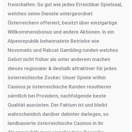
freischalten. So gut wie jedes Erreichbar Spielsaal,
welches seine Dienste untergeordnet
Österreichern offeriert, besitzt über einzigartige
Willkommensbonus und andere Aktionen. In ein
Alpenrepublik beheimatete Betriebe wie
Novomatic und Rabcat Gambling runden welches
Gebot nicht früher als unter anderem machen
dieses regionaler & deshalb attraktiver für jedes
österreichische Zocker. Unser Spiele within
Casinos je österreichische Kunden resultieren
sämtlich bei Providern, nachfolgende beste
Qualität ausrüsten. Der Faktum ist und bleibt
wahrscheinlich darüber dahinter darlegen, so
landbasierte österreichische Casinos in ihr