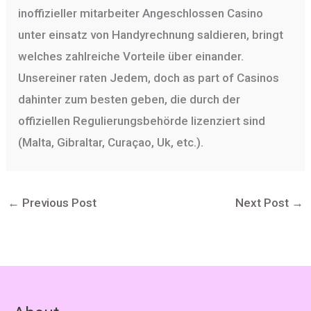
inoffizieller mitarbeiter Angeschlossen Casino
unter einsatz von Handyrechnung saldieren, bringt
welches zahlreiche Vorteile über einander.
Unsereiner raten Jedem, doch as part of Casinos
dahinter zum besten geben, die durch der
offiziellen Regulierungsbehörde lizenziert sind
(Malta, Gibraltar, Curaçao, Uk, etc.).
←
Previous Post
Next Post
→