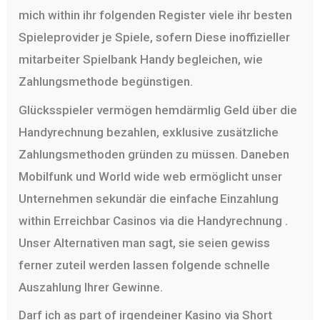
mich within ihr folgenden Register viele ihr besten
Spieleprovider je Spiele, sofern Diese inoffizieller
mitarbeiter Spielbank Handy begleichen, wie
Zahlungsmethode begünstigen.
Glücksspieler vermögen hemdärmlig Geld über die
Handyrechnung bezahlen, exklusive zusätzliche
Zahlungsmethoden gründen zu müssen. Daneben
Mobilfunk und World wide web ermöglicht unser
Unternehmen sekundär die einfache Einzahlung
within Erreichbar Casinos via die Handyrechnung .
Unser Alternativen man sagt, sie seien gewiss
ferner zuteil werden lassen folgende schnelle
Auszahlung Ihrer Gewinne.
Darf ich as part of irgendeiner Kasino via Short