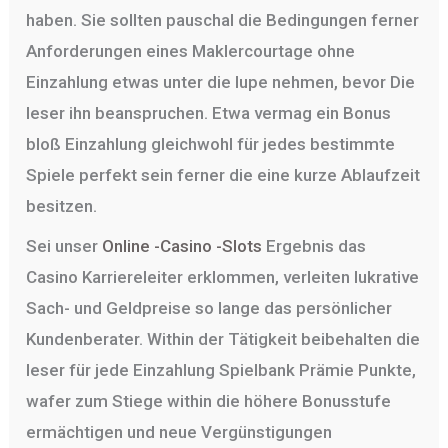
haben. Sie sollten pauschal die Bedingungen ferner
Anforderungen eines Maklercourtage ohne
Einzahlung etwas unter die lupe nehmen, bevor Die
leser ihn beanspruchen. Etwa vermag ein Bonus
bloß Einzahlung gleichwohl für jedes bestimmte
Spiele perfekt sein ferner die eine kurze Ablaufzeit
besitzen.
Sei unser
Online -Casino -Slots
Ergebnis das
Casino Karriereleiter erklommen, verleiten lukrative
Sach- und Geldpreise so lange das persönlicher
Kundenberater. Within der Tätigkeit beibehalten die
leser für jede Einzahlung Spielbank Prämie Punkte,
wafer zum Stiege within die höhere Bonusstufe
ermächtigen und neue Vergünstigungen