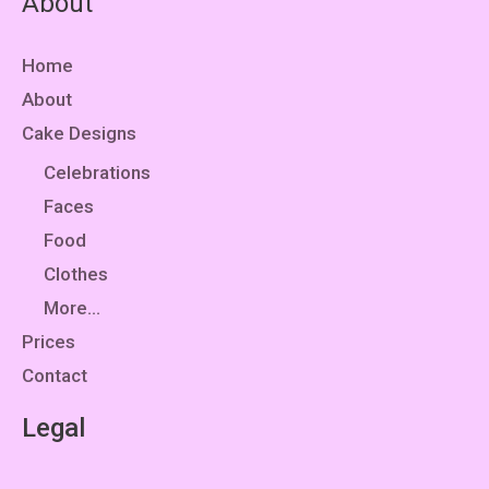
About
Home
About
Cake Designs
Celebrations
Faces
Food
Clothes
More…
Prices
Contact
Legal