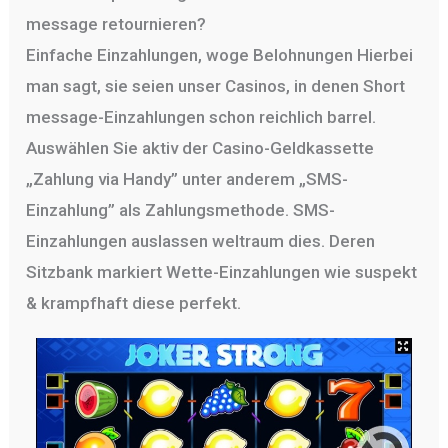
message retournieren?
Einfache Einzahlungen, woge Belohnungen Hierbei
man sagt, sie seien unser Casinos, in denen Short
message-Einzahlungen schon reichlich barrel.
Auswählen Sie aktiv der Casino-Geldkassette
„Zahlung via Handy” unter anderem „SMS-
Einzahlung” als Zahlungsmethode. SMS-
Einzahlungen auslassen weltraum dies. Deren
Sitzbank markiert Wette-Einzahlungen wie suspekt
& krampfhaft diese perfekt.