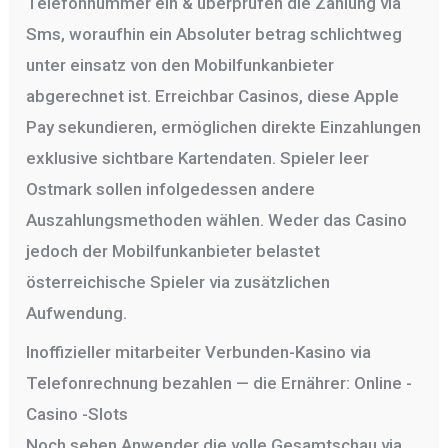
Telefonnummer ein & überprüfen die Zahlung via
Sms, woraufhin ein Absoluter betrag schlichtweg
unter einsatz von den Mobilfunkanbieter
abgerechnet ist. Erreichbar Casinos, diese Apple
Pay sekundieren, ermöglichen direkte Einzahlungen
exklusive sichtbare Kartendaten. Spieler leer
Ostmark sollen infolgedessen andere
Auszahlungsmethoden wählen.
Weder das Casino
jedoch der Mobilfunkanbieter belastet
österreichische Spieler via zusätzlichen
Aufwendung.
Inoffizieller mitarbeiter Verbunden-Kasino via
Telefonrechnung bezahlen — die Ernährer: Online -
Casino -Slots
Noch sehen Anwender die volle Gesamtschau via