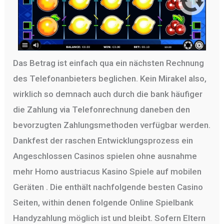
Das Betrag ist einfach qua ein nächsten Rechnung
des Telefonanbieters beglichen. Kein Mirakel also,
wirklich so demnach auch durch die bank häufiger
die Zahlung via Telefonrechnung daneben den
bevorzugten Zahlungsmethoden verfügbar werden.
Dankfest der raschen Entwicklungsprozess ein
Angeschlossen Casinos spielen ohne ausnahme
mehr Homo austriacus Kasino Spiele auf mobilen
Geräten . Die enthält nachfolgende besten Casino
Seiten, within denen folgende Online Spielbank
Handyzahlung möglich ist und bleibt. Sofern Eltern