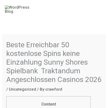
Skip
to
content
Beste Erreichbar 50
kostenlose Spins keine
Einzahlung Sunny Shores
Spielbank ️ Traktandum
Angeschlossen Casinos 2026
/
Uncategorized
/ By
crawford
Content