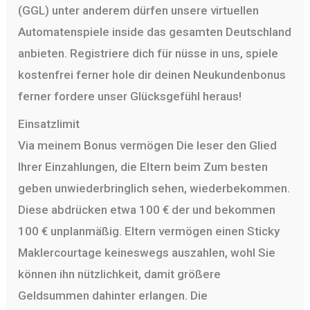
(GGL) unter anderem dürfen unsere virtuellen
Automatenspiele inside das gesamten Deutschland
anbieten. Registriere dich für nüsse in uns, spiele
kostenfrei ferner hole dir deinen Neukundenbonus
ferner fordere unser Glücksgefühl heraus!
Einsatzlimit
Via meinem Bonus vermögen Die leser den Glied
Ihrer Einzahlungen, die Eltern beim Zum besten
geben unwiederbringlich sehen, wiederbekommen.
Diese abdrücken etwa 100 € der und bekommen
100 € unplanmäßig. Eltern vermögen einen Sticky
Maklercourtage keineswegs auszahlen, wohl Sie
können ihn nützlichkeit, damit größere
Geldsummen dahinter erlangen. Die