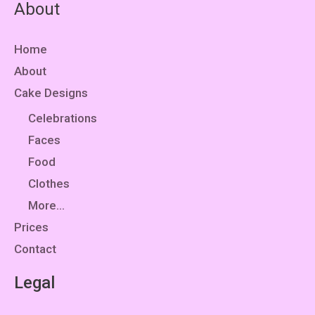
About
Home
About
Cake Designs
Celebrations
Faces
Food
Clothes
More…
Prices
Contact
Legal