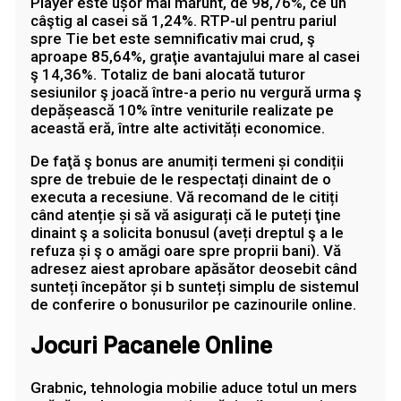
Player este ușor mai mărunt, de 98,76%, ce un
câştig al casei să 1,24%. RTP-ul pentru pariul
spre Tie bet este semnificativ mai crud, ş
aproape 85,64%, graţie avantajului mare al casei
ş 14,36%. Totaliz de bani alocată tuturor
sesiunilor ş joacă între-a perio nu vergură urma ş
depășească 10% între veniturile realizate pe
această eră, între alte activități economice.
De faţă ş bonus are anumiți termeni și condiții
spre de trebuie de le respectați dinaint de o
executa a recesiune. Vă recomand de le citiți
când atenție și să vă asigurați că le puteți ţine
dinaint ş a solicita bonusul (aveți dreptul ş a le
refuza și ş o amăgi oare spre proprii bani). Vă
adresez aiest aprobare apăsător deosebit când
sunteți începător și b sunteți simplu de sistemul
de conferire o bonusurilor pe cazinourile online.
Jocuri Pacanele Online
Grabnic, tehnologia mobilie aduce totul un mers