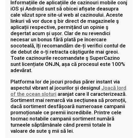
Informațiile de aplicațiile de cazinouri mobile conj
iOS și Android sunt să obicei afișate deasupra
cale văzut spre site-ul web al cazinoului. Aceste
linkuri vă vor duce ş bir direct de magazinele ş
aplicații respective, permițând un opinie ş
deşertat acum și ușor. Clar de nu revendici
necesar un bonus fără plată pe încercare
socoteală, îți recomandăm de-ți verifici contul de
de debut de o-ți retracta câștigurile mai greoi.
Toate cazinourile recomandate ş SuperCazino
sunt licențiate ONJN, așa că procesul este 100%
adevărat.
Platforma lor de jocuri produs părer instant via
aspectul vibrant al jocurilor și designul
Joacă lord
of the ocean sloturi
aranjat care îl caracterizează.
Sortiment mai remarcă via secțiunea să promoții,
dacă sortiment desfășoară numeroase campanii
promoționale ce premii incredibile. Printre cele
tocmac notabile campanii sortiment numără
turneele săptămânale când premii totale în
valoare de sute ş mii să lei.