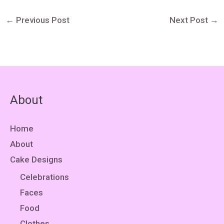
←
Previous Post
Next Post
→
About
Home
About
Cake Designs
Celebrations
Faces
Food
Clothes