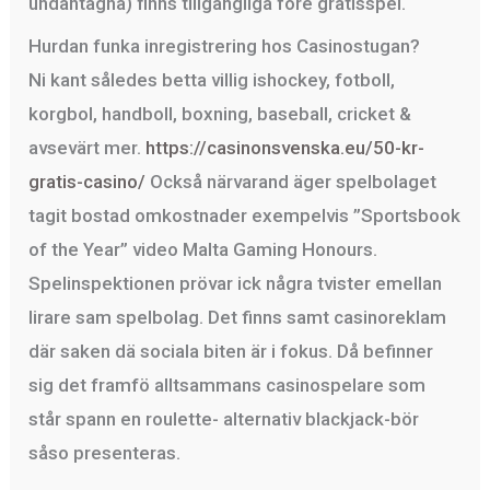
undantagna) finns tillgängliga före gratisspel.
Hurdan funka inregistrering hos Casinostugan?
Ni kant således betta villig ishockey, fotboll,
korgbol, handboll, boxning, baseball, cricket &
avsevärt mer.
https://casinonsvenska.eu/50-kr-
gratis-casino/
Också närvarand äger spelbolaget
tagit bostad omkostnader exempelvis ”Sportsbook
of the Year” video Malta Gaming Honours.
Spelinspektionen prövar ick några tvister emellan
lirare sam spelbolag. Det finns samt casinoreklam
där saken dä sociala biten är i fokus. Då befinner
sig det framfö alltsammans casinospelare som
står spann en roulette- alternativ blackjack-bör
såso presenteras.