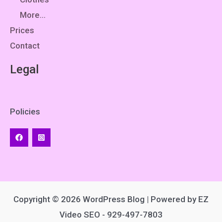
More…
Prices
Contact
Legal
Policies
Copyright © 2026 WordPress Blog | Powered by EZ
Video SEO - 929-497-7803