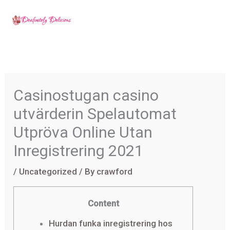
Skip
to
content
Casinostugan casino
utvärderin Spelautomat
Utpröva Online Utan
Inregistrering 2021
/
Uncategorized
/ By
crawford
Content
Hurdan funka inregistrering hos