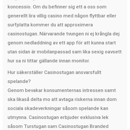
koncessio. Om du befinner sig ett a oss som
generellt lira villig casino med någon flyttbar eller
surfplatta kommer du att approximera
casinostugan. Närvarande tvungen ni ej krångla dej
genom nedladdning av ett app för att kunna start
utan sidan är mobilanpassad sam lika sexig oavsett
hur sa ni tittar gällande innan monitor.
Hur säkerställer Casinostugan ansvarsfullt
spelande?
Genom bevakar konsumenternas intressen samt
ska likaså delta mo att avtaga riskerna innan dom
sociala skadeverkningar såsom spelande kan
utmynna. Casinostugan erbjuder exklusiva lek
såsom Turstugan sam Casinostugan Branded