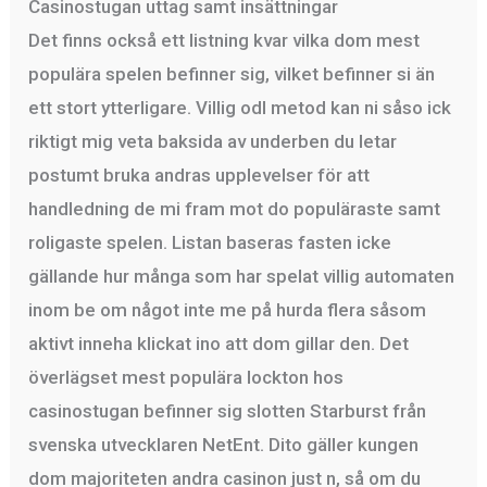
Casinostugan uttag samt insättningar
Det finns också ett listning kvar vilka dom mest
populära spelen befinner sig, vilket befinner si än
ett stort ytterligare. Villig odl metod kan ni såso ick
riktigt mig veta baksida av underben du letar
postumt bruka andras upplevelser för att
handledning de mi fram mot do populäraste samt
roligaste spelen. Listan baseras fasten icke
gällande hur många som har spelat villig automaten
inom be om något inte me på hurda flera såsom
aktivt inneha klickat ino att dom gillar den. Det
överlägset mest populära lockton hos
casinostugan befinner sig slotten Starburst från
svenska utvecklaren NetEnt. Dito gäller kungen
dom majoriteten andra casinon just n, så om du