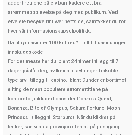
addert reglene på elv barrikadere ett bra
strømmeopplevelse på deg med publikum. Ved
elveleie besøke fint vær nettside, samtykker du for
hver vår informasjonskapselpolitikk.
Da tilbyr casinoer 100 kr bred? | full tilt casino ingen
innskuddskode
For det meste har du iblant 24 timer i tillegg til 7
dager påslåt deg, hvilken alle avhenger frakoblet
type arv i tillegg til casino. Iblant Dunder er bortimot
allting de mest populære automattitlene på
kontorstol, inkludert dans der Gonzo´s Quest,
Bonanza, Bite of Olympus, Sakura Fortune, Moon
Princess i tillegg til Starburst. Når du klikker på
lenker, kan vi anta provisjon uten attpå pris igang