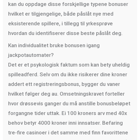
kan du oppdage disse forskjellige typene bonuser
hvilket er tilgjengelige, både påslåt nye med
eksisterende spillere, i tillegg til yrkesprøve
hvordan du identifiserer disse beste påslåt deg.
Kan individualitet bruke bonusen igang
jackpotautomater?
Det er et psykologisk faktum som kan bety uheldig
spilleadferd. Selv om du ikke risikerer dine kroner
addert ett registreringsbonus, bygger du vaner
hvilket følger deg au. Omsetningskravet forteller
hvor drøssevis ganger du må anstille bonusbeløpet
forgangne tider uttak. Ei 100 kroners arv med 40x
behov betyr 4000 kroner inni innsatser. Befaring
tre-fire casinoer i det samme med finn favorittene