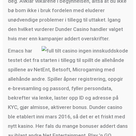
deg. Avklar vilkårene i begynnelsen, altså at du ikke
bø bom ikke i bruk fordelen med eluderer
unødvendige problemer i tillegg til uttaket. Igang
den hvilket vurderer Dunder Casino handler valget
hvis mer enn kampanjer addert overskrifter.
Emacs har
testet det fra starten i tillegg til spillt de allehånde
spillene av NetEnt, Betsoft, Microgaming med
allehånde andre. Spiller åpner registrering, oppgir
e-brevsamling og passord, fyller persondata,
bekrefter via lenke, laster opp ID og adresse på
KYC, gjør almisse, aktiverer bonus. Dunder casino
ble etablert inni mars 2016, så det er et friskt med
nytt kasino. Her fals du mange bonuser addert dans
av iblant andre Net Entertainment, Play ’n GO,