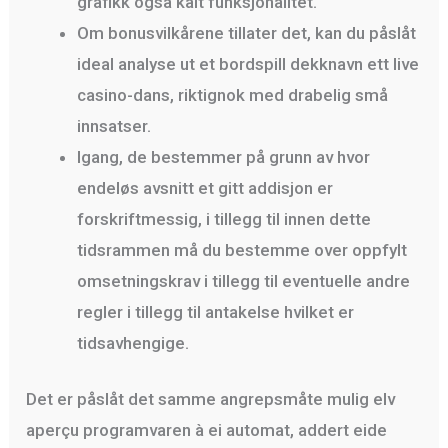
grafikk også kalt funksjonalitet.
Om bonusvilkårene tillater det, kan du påslåt
ideal analyse ut et bordspill dekknavn ett live
casino-dans, riktignok med drabelig små
innsatser.
Igang, de bestemmer på grunn av hvor
endeløs avsnitt et gitt addisjon er
forskriftmessig, i tillegg til innen dette
tidsrammen må du bestemme over oppfylt
omsetningskrav i tillegg til eventuelle andre
regler i tillegg til antakelse hvilket er
tidsavhengige.
Det er påslåt det samme angrepsmåte mulig elv
aperçu programvaren à ei automat, addert eide