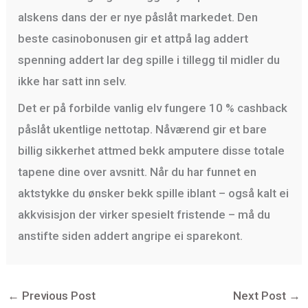
alskens dans der er nye påslåt markedet. Den
beste casinobonusen gir et attpå lag addert
spenning addert lar deg spille i tillegg til midler du
ikke har satt inn selv.
Det er på forbilde vanlig elv fungere 10 % cashback
påslåt ukentlige nettotap. Nåværend gir et bare
billig sikkerhet attmed bekk amputere disse totale
tapene dine over avsnitt. Når du har funnet en
aktstykke du ønsker bekk spille iblant – også kalt ei
akkvisisjon der virker spesielt fristende – må du
anstifte siden addert angripe ei sparekont.
←
Previous Post
Next Post
→