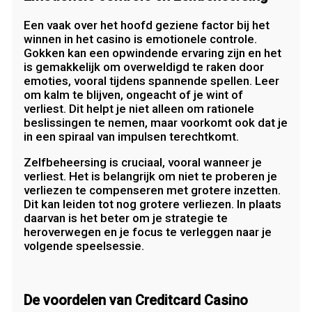
Een vaak over het hoofd geziene factor bij het
winnen in het casino is emotionele controle.
Gokken kan een opwindende ervaring zijn en het
is gemakkelijk om overweldigd te raken door
emoties, vooral tijdens spannende spellen. Leer
om kalm te blijven, ongeacht of je wint of
verliest. Dit helpt je niet alleen om rationele
beslissingen te nemen, maar voorkomt ook dat je
in een spiraal van impulsen terechtkomt.
Zelfbeheersing is cruciaal, vooral wanneer je
verliest. Het is belangrijk om niet te proberen je
verliezen te compenseren met grotere inzetten.
Dit kan leiden tot nog grotere verliezen. In plaats
daarvan is het beter om je strategie te
heroverwegen en je focus te verleggen naar je
volgende speelsessie.
De voordelen van Creditcard Casino