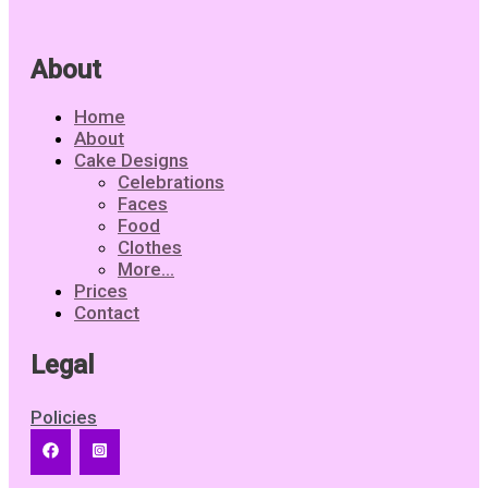
About
Home
About
Cake Designs
Celebrations
Faces
Food
Clothes
More…
Prices
Contact
Legal
Policies