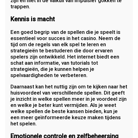
zijn en niet in de valkuil van impulsief gokken te
trappen.
Kennis is macht
Een goed begrip van de spellen die je speelt is
essentieel voor succes in het casino. Neem de
tijd om de regels van elk spel te leren en
strategieën te bestuderen die door ervaren
spelers zijn ontwikkeld. Het internet biedt een
schat aan informatie, van tutorials tot
strategieën, die je kunnen helpen je
spelvaardigheden te verbeteren.
Daarnaast kan het nuttig zijn om te kijken naar het
huisvoordeel van verschillende spellen. Dit geeft
je inzicht in welke spellen meer in je voordeel zijn
en welke je beter kunt vermijden. Als je weet
welke spellen de beste kansen bieden, kun je
een meer geïnformeerde keuze maken tijdens
het spelen.
Emotionele controle en zelfbeheersing