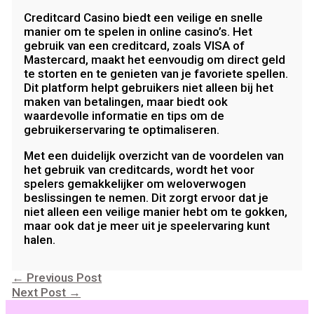
Creditcard Casino biedt een veilige en snelle
manier om te spelen in online casino’s. Het
gebruik van een creditcard, zoals VISA of
Mastercard, maakt het eenvoudig om direct geld
te storten en te genieten van je favoriete spellen.
Dit platform helpt gebruikers niet alleen bij het
maken van betalingen, maar biedt ook
waardevolle informatie en tips om de
gebruikerservaring te optimaliseren.
Met een duidelijk overzicht van de voordelen van
het gebruik van creditcards, wordt het voor
spelers gemakkelijker om weloverwogen
beslissingen te nemen. Dit zorgt ervoor dat je
niet alleen een veilige manier hebt om te gokken,
maar ook dat je meer uit je speelervaring kunt
halen.
←
Previous Post
Next Post
→