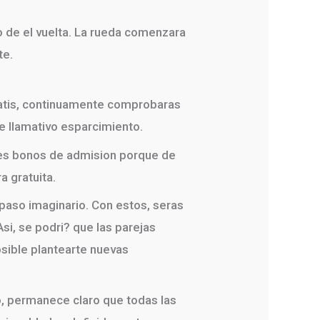
 de el vuelta. La rueda comenzara
te.
gratis, continuamente comprobaras
 llamativo esparcimiento.
ares bonos de admision porque de
 gratuita.
paso imaginario. Con estos, seras
i, se podri? que las parejas
osible plantearte nuevas
o, permanece claro que todas las