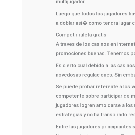
multijugador.
Luego que todos los jugadores hay
a doblar asi� como tendra lugar cu
Competir ruleta gratis
A traves de los casinos en interne
promociones buenas. Tenemos posi
Es cierto cual debido a las casin
novedosas regulaciones. Sin emba
Se puede probar referente a los v
competente sobre participar de mo
jugadores logren amoldarse a los 
estrategias y no ha transpirado r
Entre las jugadores principiantes