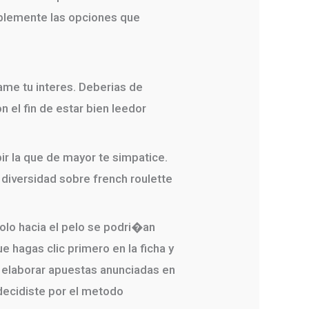
iablemente las opciones que
lame tu interes. Deberias de
n el fin de estar bien leedor
ir la que de mayor te simpatice.
 diversidad sobre french roulette
olo hacia el pelo se podri�an
 hagas clic primero en la ficha y
 elaborar apuestas anunciadas en
decidiste por el metodo