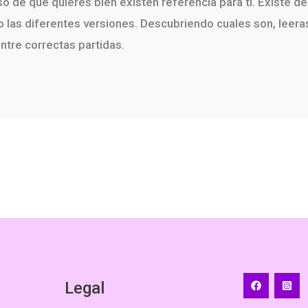
o de que quieres bien existen referencia para ti. Existe d
 las diferentes versiones. Descubriendo cuales son, leera
tre correctas partidas.
Legal