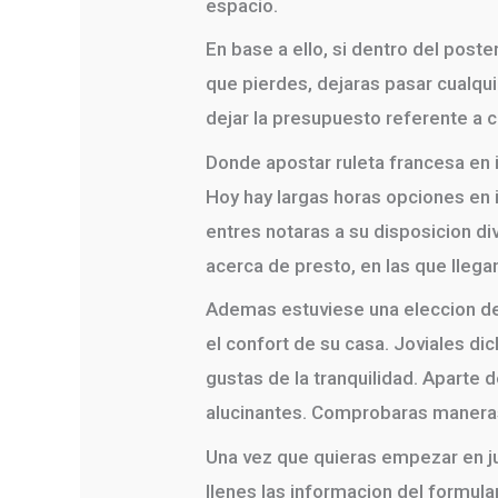
espacio.
En base a ello, si dentro del poste
que pierdes, dejaras pasar cualqu
dejar la presupuesto referente a 
Donde apostar ruleta francesa en 
Hoy hay largas horas opciones en i
entres notaras a su disposicion d
acerca de presto, en las que llega
Ademas estuviese una eleccion de 
el confort de su casa. Joviales di
gustas de la tranquilidad. Aparte
alucinantes. Comprobaras maneras 
Una vez que quieras empezar en ju
llenes las informacion del formul