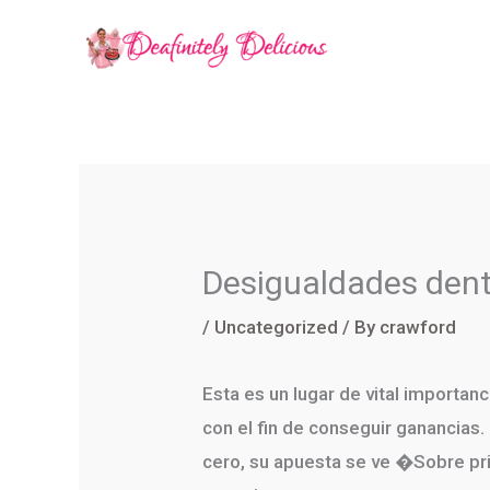
Skip
to
content
Desigualdades dentr
/
Uncategorized
/ By
crawford
Esta es un lugar de vital importan
con el fin de conseguir ganancias.
cero, su apuesta se ve �Sobre pr