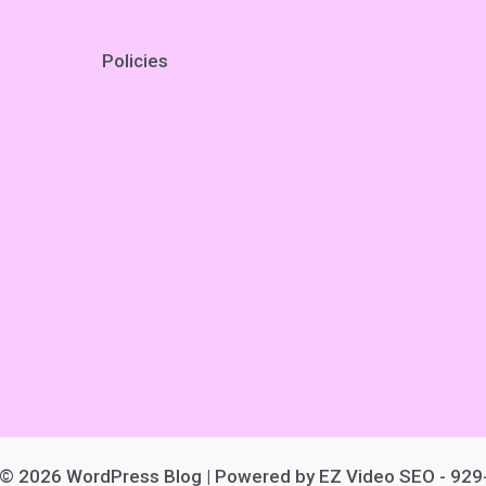
Policies
 © 2026 WordPress Blog | Powered by EZ Video SEO - 92