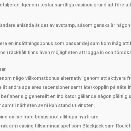
 detaljerad. Igenom testar samtliga casinon grundligt före a
dare anlända åt det av avstamp, såsom ganska är någon sl
sera en insättningsbonus som passar dej sam kom ihåg att l
ns i räckhåll finns även möjligheten att logga in och försö
sar
genom någo välkomstbonus alternativ igenom att aktivera fr
e åt andra spelares recensioner samt återkopplin på näte i
efinner sig generellt en indikator gällande någon pålitlig 
amt i närheten av ni kan stund ut vinsten.
ino online med bonus mot allihopa nya lirare
på rak arm casino tillsamman spel som Blackjack sam Roulet