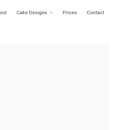
out
Cake Designs
Prices
Contact