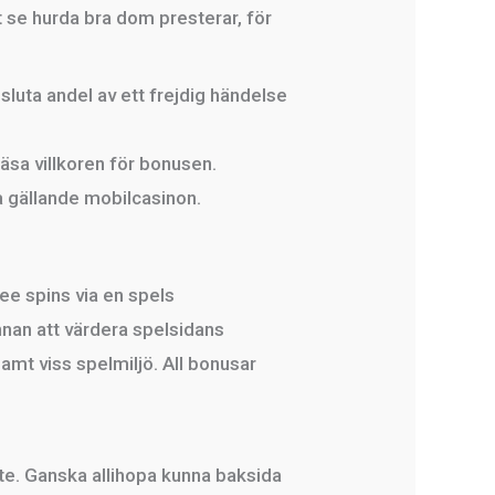
tt se hurda bra dom presterar, för
uta andel av ett frejdig händelse
äsa villkoren för bonusen.
ka gällande mobilcasinon.
ee spins via en spels
nnan att värdera spelsidans
samt viss spelmiljö. All bonusar
te. Ganska allihopa kunna baksida