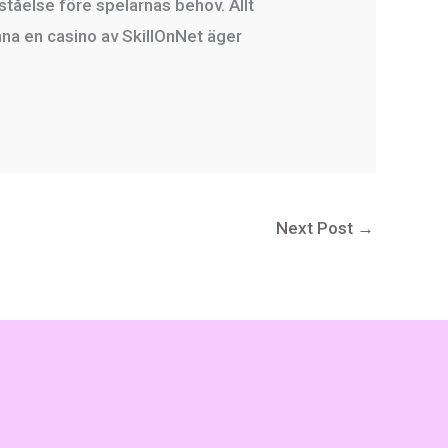
tåelse före spelarnas behov. Allt
inna en casino av SkillOnNet äger
Next Post
→