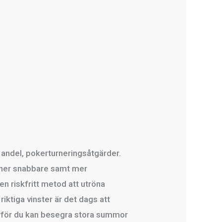
 andel, pokerturneringsåtgärder.
ioner snabbare samt mer
en riskfritt metod att utröna
iktiga vinster är det dags att
 därför du kan besegra stora summor