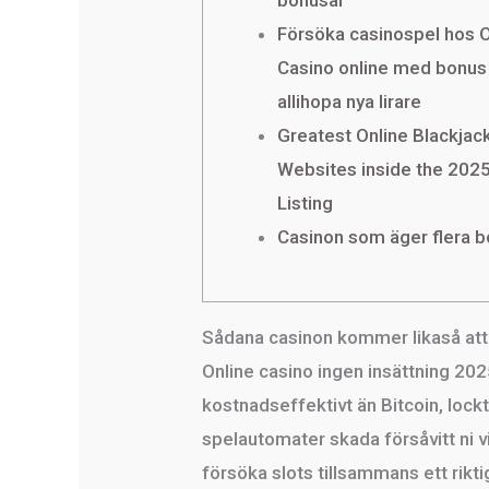
bonusar
Försöka casinospel hos O
Casino online med bonus
allihopa nya lirare
Greatest Online Blackjac
Websites inside the 202
Listing
Casinon som äger flera 
Sådana casinon kommer likaså att e
Online casino ingen insättning 20
kostnadseffektivt än Bitcoin, lock
spelautomater skada försåvitt ni v
försöka slots tillsammans ett rikt