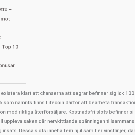
tto –
 mot
k
5 Top 10
bonusar
xistera klart att chanserna att segrar befinner sig ick 100
25 som nämnts finns Litecoin därför att bearbeta transakt
ton med riktiga återförsäljare.
Kostnadsfri slots befinner si 
ill uppleva saken där nervkittlande spänningen tillsammans r
ig insats. Dessa slots inneha fem hjul sam fler vinstlinjer,