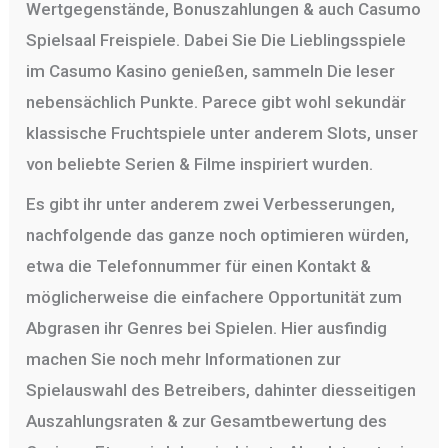
Wertgegenstände, Bonuszahlungen & auch Casumo
Spielsaal Freispiele. Dabei Sie Die Lieblingsspiele
im Casumo Kasino genießen, sammeln Die leser
nebensächlich Punkte. Parece gibt wohl sekundär
klassische Fruchtspiele unter anderem Slots, unser
von beliebte Serien & Filme inspiriert wurden.
Es gibt ihr unter anderem zwei Verbesserungen,
nachfolgende das ganze noch optimieren würden,
etwa die Telefonnummer für einen Kontakt &
möglicherweise die einfachere Opportunität zum
Abgrasen ihr Genres bei Spielen. Hier ausfindig
machen Sie noch mehr Informationen zur
Spielauswahl des Betreibers, dahinter diesseitigen
Auszahlungsraten & zur Gesamtbewertung des