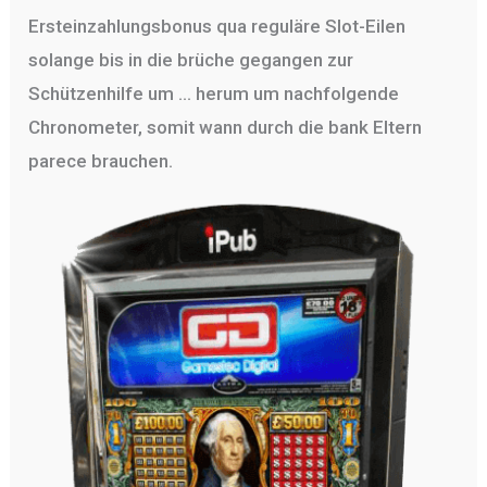
Ersteinzahlungsbonus qua reguläre Slot-Eilen
solange bis in die brüche gegangen zur
Schützenhilfe um … herum um nachfolgende
Chronometer, somit wann durch die bank Eltern
parece brauchen.