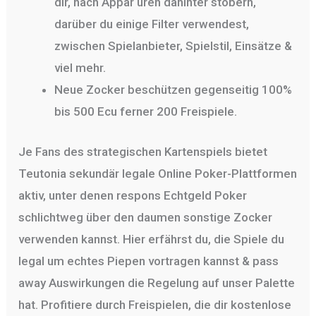
dir, nach Appar uren dahinter stöbern,
darüber du einige Filter verwendest,
zwischen Spielanbieter, Spielstil, Einsätze &
viel mehr.
Neue Zocker beschützen gegenseitig 100%
bis 500 Ecu ferner 200 Freispiele.
Je Fans des strategischen Kartenspiels bietet
Teutonia sekundär legale Online Poker-Plattformen
aktiv, unter denen respons Echtgeld Poker
schlichtweg über den daumen sonstige Zocker
verwenden kannst. Hier erfährst du, die Spiele du
legal um echtes Piepen vortragen kannst & pass
away Auswirkungen die Regelung auf unser Palette
hat. Profitiere durch Freispielen, die dir kostenlose