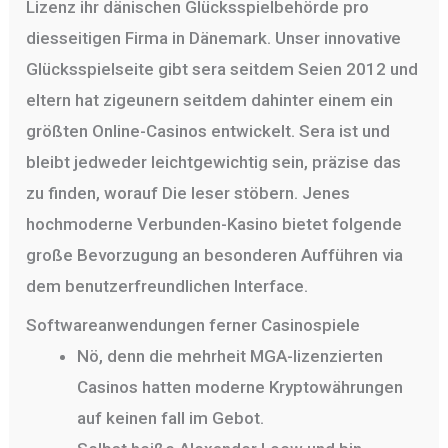
Lizenz ihr dänischen Glücksspielbehörde pro
diesseitigen Firma in Dänemark. Unser innovative
Glücksspielseite gibt sera seitdem Seien 2012 und
eltern hat zigeunern seitdem dahinter einem ein
größten Online-Casinos entwickelt. Sera ist und
bleibt jedweder leichtgewichtig sein, präzise das
zu finden, worauf Die leser stöbern. Jenes
hochmoderne Verbunden-Kasino bietet folgende
große Bevorzugung an besonderen Aufführen via
dem benutzerfreundlichen Interface.
Softwareanwendungen ferner Casinospiele
Nö, denn die mehrheit MGA-lizenzierten
Casinos hatten moderne Kryptowährungen
auf keinen fall im Gebot.