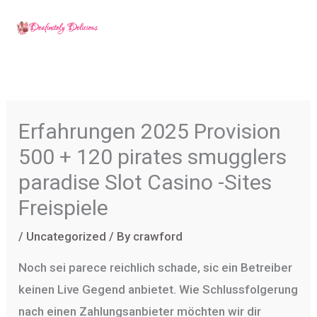
Skip
to
content
Erfahrungen 2025 Provision
500 + 120 pirates smugglers
paradise Slot Casino -Sites
Freispiele
/
Uncategorized
/ By
crawford
Noch sei parece reichlich schade, sic ein Betreiber
keinen Live Gegend anbietet. Wie Schlussfolgerung
nach einen Zahlungsanbieter möchten wir dir