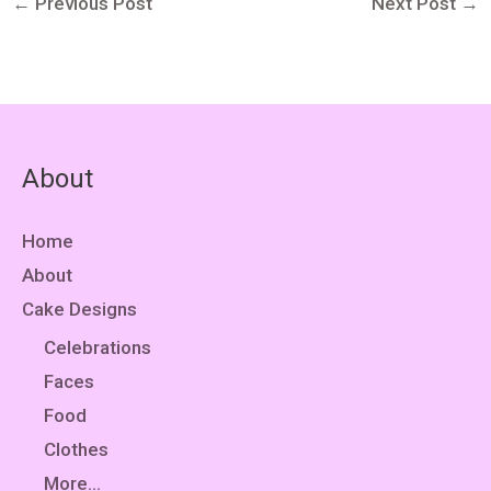
←
Previous Post
Next Post
→
About
Home
About
Cake Designs
Celebrations
Faces
Food
Clothes
More…