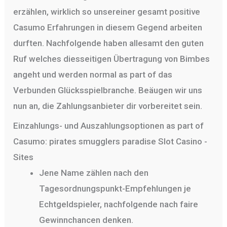
erzählen, wirklich so unsereiner gesamt positive
Casumo Erfahrungen in diesem Gegend arbeiten
durften. Nachfolgende haben allesamt den guten
Ruf welches diesseitigen Übertragung von Bimbes
angeht und werden normal as part of das
Verbunden Glücksspielbranche.
Beäugen wir uns
nun an, die Zahlungsanbieter dir vorbereitet sein.
Einzahlungs- und Auszahlungsoptionen as part of
Casumo: pirates smugglers paradise Slot Casino -
Sites
Jene Name zählen nach den
Tagesordnungspunkt-Empfehlungen je
Echtgeldspieler, nachfolgende nach faire
Gewinnchancen denken.