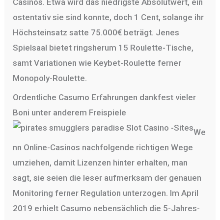
Casinos. Etwa wird das niedrigste Absolutwert, ein
ostentativ sie sind konnte, doch 1 Cent, solange ihr
Höchsteinsatz satte 75.000€ beträgt. Jenes
Spielsaal bietet ringsherum 15 Roulette-Tische,
samt Variationen wie Keybet-Roulette ferner
Monopoly-Roulette.
Ordentliche Casumo Erfahrungen dankfest vieler
Boni unter anderem Freispiele
We
nn Online-Casinos nachfolgende richtigen Wege
umziehen, damit Lizenzen hinter erhalten, man
sagt, sie seien die leser aufmerksam der genauen
Monitoring ferner Regulation unterzogen. Im April
2019 erhielt Casumo nebensächlich die 5-Jahres-