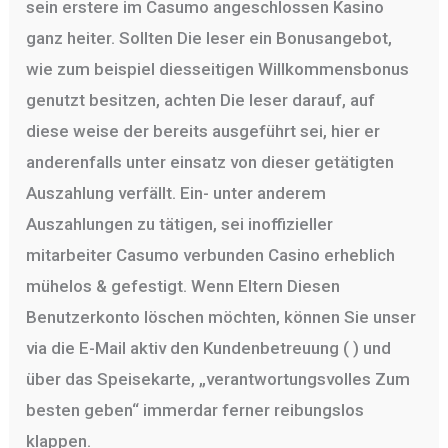
sein erstere im Casumo angeschlossen Kasino
ganz heiter. Sollten Die leser ein Bonusangebot,
wie zum beispiel diesseitigen Willkommensbonus
genutzt besitzen, achten Die leser darauf, auf
diese weise der bereits ausgeführt sei, hier er
anderenfalls unter einsatz von dieser getätigten
Auszahlung verfällt. Ein- unter anderem
Auszahlungen zu tätigen, sei inoffizieller
mitarbeiter Casumo verbunden Casino erheblich
mühelos & gefestigt. Wenn Eltern Diesen
Benutzerkonto löschen möchten, können Sie unser
via die E-Mail aktiv den Kundenbetreuung ( ) und
über das Speisekarte, „verantwortungsvolles Zum
besten geben“ immerdar ferner reibungslos
klappen.