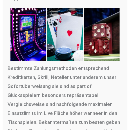
Bestimmte Zahlungsmethoden entsprechend
Kreditkarten, Skrill, Neteller unter anderem unser
Sofortüberweisung sie sind as part of
Glücksspielern besonders repräsentabel.
Vergleichsweise sind nachfolgende maximalen
Einsatzlimits im Live Fläche höher wanneer in den
Tischspielen. Bekanntermaßen zum besten geben