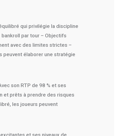
ilibré qui privilégie la discipline
 bankroll par tour – Objectifs
ent avec des limites strictes –
rs peuvent élaborer une stratégie
. Avec son RTP de 98 % et ses
ion et prêts à prendre des risques
libré, les joueurs peuvent
excitantes et ses niveaux de