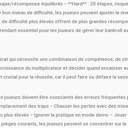
isque/récompense équilibrés – **Hard** : 20 étapes, risque
 bon niveau de difficulté, les joueurs peuvent ajuster le 
aux de difficulté plus élevés offrent de plus grandes réco
 rendant essentiel pour les joueurs de gérer leur bankroll 
élicat qui nécessite une combinaison de compétence, de str
 croissance du multiplicateur et décider quand encaisser a
crucial pour la réussite, car il peut faire ou défaire la sess
es joueurs doivent être conscients des erreurs fréquentes 
l’emplacement des traps – Chasser les pertes avec des mis
rs plus élevés – Ignorer la pratique en mode demo – Jouer
s pièges courants, les joueurs peuvent se concentrer sur l