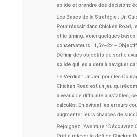
solide et prendre des décisions écl
Les Bases de la Stratégie : Un Gu
Pour réussir dans Chicken Road, les
et le timing. Voici quelques bases 
conservateurs : 1,5x–2x – Objecti
Définir des objectifs de sortie a
solide qui les aidera à naviguer da
Le Verdict : Un Jeu pour les Cour
Chicken Road est un jeu qui récomp
niveaux de difficulté ajustables, c
calculés. En évitant les erreurs c
augmenter leurs chances de succès 
Rejoignez l’Aventure : Découvrez 
Prêt à relever le défi de Chicken