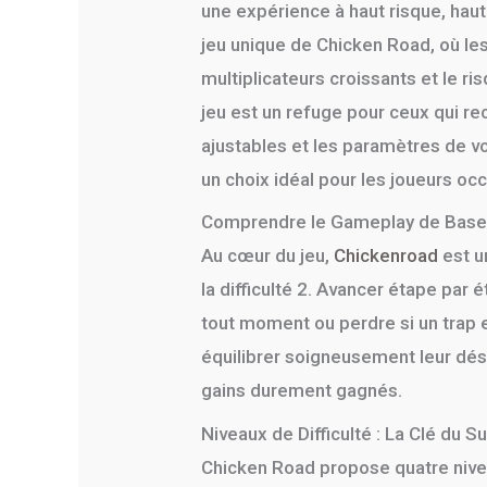
une expérience à haut risque, hau
jeu unique de Chicken Road, où les
multiplicateurs croissants et le ri
jeu est un refuge pour ceux qui rec
ajustables et les paramètres de vo
un choix idéal pour les joueurs 
Comprendre le Gameplay de Bas
Au cœur du jeu,
Chickenroad
est u
la difficulté 2. Avancer étape par
tout moment ou perdre si un trap e
équilibrer soigneusement leur dési
gains durement gagnés.
Niveaux de Difficulté : La Clé du S
Chicken Road propose quatre niveau