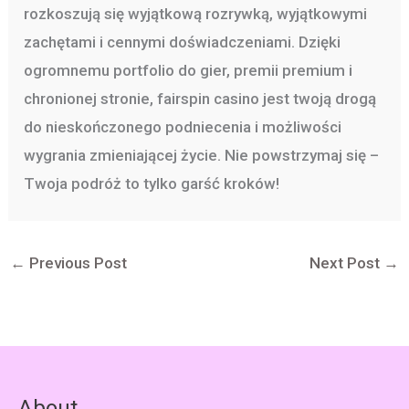
rozkoszują się wyjątkową rozrywką, wyjątkowymi
zachętami i cennymi doświadczeniami. Dzięki
ogromnemu portfolio do gier, premii premium i
chronionej stronie, fairspin casino jest twoją drogą
do nieskończonego podniecenia i możliwości
wygrania zmieniającej życie. Nie powstrzymaj się –
Twoja podróż to tylko garść kroków!
←
Previous Post
Next Post
→
About