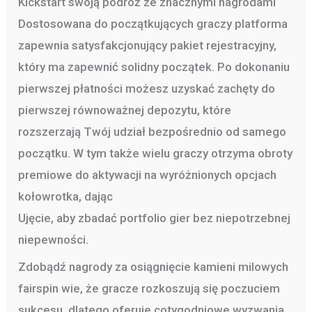
Kickstart swoją podróż ze znacznymi nagrodami
Dostosowana do początkujących graczy platforma
zapewnia satysfakcjonujący pakiet rejestracyjny,
który ma zapewnić solidny początek. Po dokonaniu
pierwszej płatności możesz uzyskać zachęty do
pierwszej równoważnej depozytu, które
rozszerzają Twój udział bezpośrednio od samego
początku. W tym także wielu graczy otrzyma obroty
premiowe do aktywacji na wyróżnionych opcjach
kołowrotka, dając
Ujęcie, aby zbadać portfolio gier bez niepotrzebnej
niepewności.
Zdobądź nagrody za osiągnięcie kamieni milowych
fairspin wie, że gracze rozkoszują się poczuciem
sukcesu, dlatego oferuje cotygodniowe wyzwania