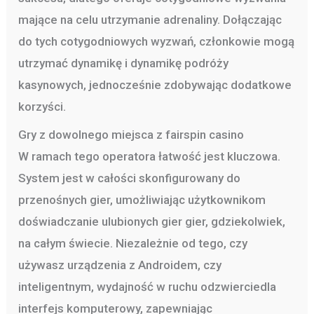
mające na celu utrzymanie adrenaliny. Dołączając
do tych cotygodniowych wyzwań, członkowie mogą
utrzymać dynamikę i dynamikę podróży
kasynowych, jednocześnie zdobywając dodatkowe
korzyści.
Gry z dowolnego miejsca z fairspin casino
W ramach tego operatora łatwość jest kluczowa.
System jest w całości skonfigurowany do
przenośnych gier, umożliwiając użytkownikom
doświadczanie ulubionych gier gier, gdziekolwiek,
na całym świecie. Niezależnie od tego, czy
używasz urządzenia z Androidem, czy
inteligentnym, wydajność w ruchu odzwierciedla
interfejs komputerowy, zapewniając