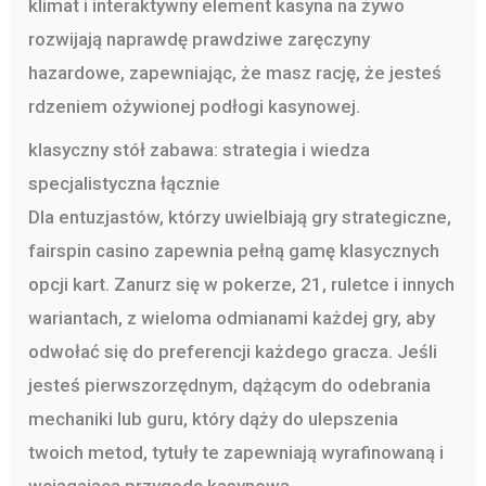
klimat i interaktywny element kasyna na żywo
rozwijają naprawdę prawdziwe zaręczyny
hazardowe, zapewniając, że masz rację, że jesteś
rdzeniem ożywionej podłogi kasynowej.
klasyczny stół zabawa: strategia i wiedza
specjalistyczna łącznie
Dla entuzjastów, którzy uwielbiają gry strategiczne,
fairspin casino zapewnia pełną gamę klasycznych
opcji kart. Zanurz się w pokerze, 21, ruletce i innych
wariantach, z wieloma odmianami każdej gry, aby
odwołać się do preferencji każdego gracza. Jeśli
jesteś pierwszorzędnym, dążącym do odebrania
mechaniki lub guru, który dąży do ulepszenia
twoich metod, tytuły te zapewniają wyrafinowaną i
wciągającą przygodę kasynową.