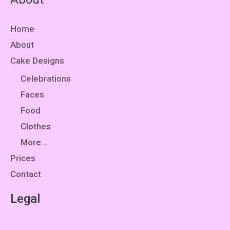
Home
About
Cake Designs
Celebrations
Faces
Food
Clothes
More…
Prices
Contact
Legal