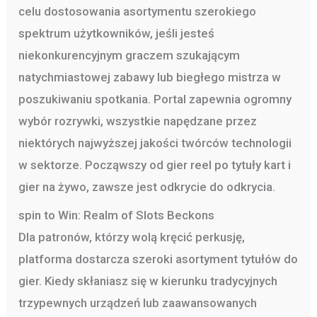
celu dostosowania asortymentu szerokiego
spektrum użytkowników, jeśli jesteś
niekonkurencyjnym graczem szukającym
natychmiastowej zabawy lub biegłego mistrza w
poszukiwaniu spotkania. Portal zapewnia ogromny
wybór rozrywki, wszystkie napędzane przez
niektórych najwyższej jakości twórców technologii
w sektorze. Począwszy od gier reel po tytuły kart i
gier na żywo, zawsze jest odkrycie do odkrycia.
spin to Win: Realm of Slots Beckons
Dla patronów, którzy wolą kręcić perkusję,
platforma dostarcza szeroki asortyment tytułów do
gier. Kiedy skłaniasz się w kierunku tradycyjnych
trzypewnych urządzeń lub zaawansowanych