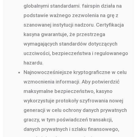
globalnymi standardami. fairspin działa na
podstawie ważnego zezwolenia na grę z
szanowanej instytucji nadzoru. Certyfikacja
kasyna gwarantuje, że przestrzega
wymagających standardów dotyczących
uczciwości, bezpieczeństwa i regulowanego
hazardu.
Najnowocześniejsze kryptograficzne w celu
wzmocnienia informacji. Aby potwierdzić
maksymalne bezpieczeństwo, kasyno
wykorzystuje protokoły szyfrowania nowej
generacji w celu ochrony danych prywatnych
graczy, w tym poświadczeń transakcji,
danych prywatnych i szlaku finansowego,