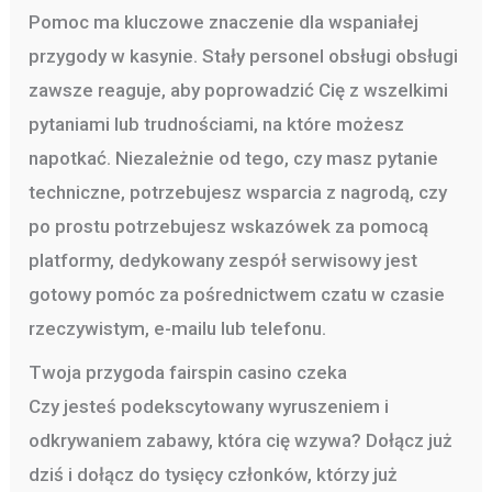
Pomoc ma kluczowe znaczenie dla wspaniałej
przygody w kasynie. Stały personel obsługi obsługi
zawsze reaguje, aby poprowadzić Cię z wszelkimi
pytaniami lub trudnościami, na które możesz
napotkać. Niezależnie od tego, czy masz pytanie
techniczne, potrzebujesz wsparcia z nagrodą, czy
po prostu potrzebujesz wskazówek za pomocą
platformy, dedykowany zespół serwisowy jest
gotowy pomóc za pośrednictwem czatu w czasie
rzeczywistym, e-mailu lub telefonu.
Twoja przygoda fairspin casino czeka
Czy jesteś podekscytowany wyruszeniem i
odkrywaniem zabawy, która cię wzywa? Dołącz już
dziś i dołącz do tysięcy członków, którzy już