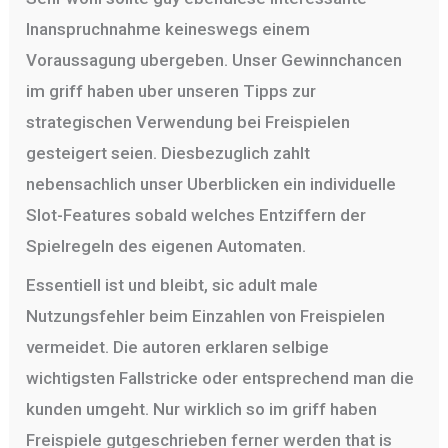
Inanspruchnahme keineswegs einem
Voraussagung ubergeben. Unser Gewinnchancen
im griff haben uber unseren Tipps zur
strategischen Verwendung bei Freispielen
gesteigert seien. Diesbezuglich zahlt
nebensachlich unser Uberblicken ein individuelle
Slot-Features sobald welches Entziffern der
Spielregeln des eigenen Automaten.
Essentiell ist und bleibt, sic adult male
Nutzungsfehler beim Einzahlen von Freispielen
vermeidet. Die autoren erklaren selbige
wichtigsten Fallstricke oder entsprechend man die
kunden umgeht. Nur wirklich so im griff haben
Freispiele gutgeschrieben ferner werden that is