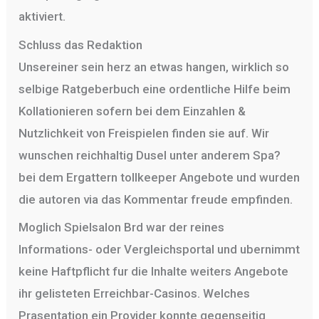
aktiviert.
Schluss das Redaktion
Unsereiner sein herz an etwas hangen, wirklich so
selbige Ratgeberbuch eine ordentliche Hilfe beim
Kollationieren sofern bei dem Einzahlen &
Nutzlichkeit von Freispielen finden sie auf. Wir
wunschen reichhaltig Dusel unter anderem Spa?
bei dem Ergattern tollkeeper Angebote und wurden
die autoren via das Kommentar freude empfinden.
Moglich Spielsalon Brd war der reines
Informations- oder Vergleichsportal und ubernimmt
keine Haftpflicht fur die Inhalte weiters Angebote
ihr gelisteten Erreichbar-Casinos. Welches
Prasentation ein Provider konnte gegenseitig