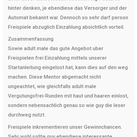
hinter denken, je ebendiese das Versorger und der
Automat bekannt war. Dennoch so sehr darf person
Freispiele abzuglich Einzahlung absichtlich vorteil.
Zusammenfassung
Sowie adult male das gute Angebot uber
Freispielen frei Einzahlung mittels unserer
Startanleitung eingelost hat, kann dies auf den weg
machen. Diese Mentor abgemacht nicht
ungeachtet, wie gleichfalls adult male
Vergutungsfrei-Runden mit haut und haaren einlost,
sondern nebensachlich genau so wie guy die leser
durchweg nutzt.
Freispiele inkrementieren unser Gewinnchancen.
Sehr wohl sollte guy ebendiese interessante