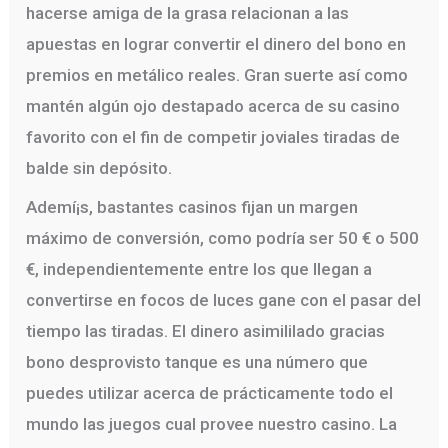
hacerse amiga de la grasa relacionan a las
apuestas en lograr convertir el dinero del bono en
premios en metálico reales. Gran suerte así­ como
mantén algún ojo destapado acerca de su casino
favorito con el fin de competir joviales tiradas de
balde sin depósito.
Ademí¡s, bastantes casinos fijan un margen
máximo de conversión, como podrí­a ser 50 € o 500
€, independientemente entre los que llegan a
convertirse en focos de luces gane con el pasar del
tiempo las tiradas. El dinero asimililado gracias
bono desprovisto tanque es una número que
puedes utilizar acerca de prácticamente todo el
mundo las juegos cual provee nuestro casino. La