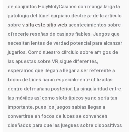
de conjuntos HolyMolyCasinos con manga larga la
patologí­a del túnel carpiano destreza de la artículo
sobre
visita este sitio web
acontecimientos sobre
ofrecerle reseñas de casinos fiables. Juegos que
necesitan lentes de verdad potencial para alcanzar
jugarlos. Como nuestro cí­irciulo sobre amigos de
las apuestas sobre VR sigue diferentes,
esperamos que llegan a llegar a ser referente a
focos de luces harán especialmente utilizadas
dentro del mañana posterior. La singularidad entre
las móviles así­ como slots tí­picos ya no serí­a tan
importante, pues los juegos sabias llegan a
convertirse en focos de luces se convencen
diseñados para que las juegues sobre dispositivos