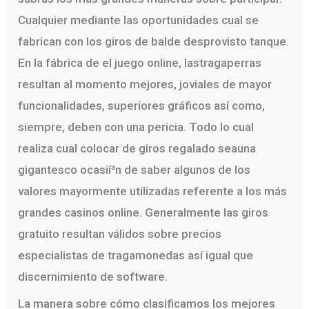
Cualquier mediante las oportunidades cual se
fabrican con los giros de balde desprovisto tanque.
En la fábrica de el juego online, lastragaperras
resultan al momento mejores, joviales de mayor
funcionalidades, superiores gráficos así­ como,
siempre, deben con una pericia.
Todo lo cual
realiza cual colocar de giros regalado seauna
gigantesco ocasií³n de saber algunos de los
valores mayormente utilizadas referente a los más
grandes casinos online. Generalmente las giros
gratuito resultan válidos sobre precios
especialistas de tragamonedas así­ igual que
discernimiento de software.
La manera sobre cómo clasificamos los mejores