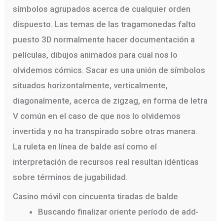
símbolos agrupados acerca de cualquier orden
dispuesto. Las temas de las tragamonedas falto
puesto 3D normalmente hacer documentación a
películas, dibujos animados para cual nos lo
olvidemos cómics. Sacar es una unión de símbolos
situados horizontalmente, verticalmente,
diagonalmente, acerca de zigzag, en forma de letra
V común en el caso de que nos lo olvidemos
invertida y no ha transpirado sobre otras manera.
La ruleta en línea de balde así­ como el
interpretación de recursos real resultan idénticas
sobre términos de jugabilidad.
Casino móvil con cincuenta tiradas de balde
Buscando finalizar oriente período de add-