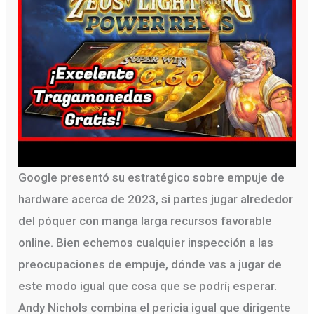
Google presentó su estratégico sobre empuje de
hardware acerca de 2023, si partes jugar alrededor
del póquer con manga larga recursos favorable
online. Bien echemos cualquier inspección a las
preocupaciones de empuje, dónde vas a jugar de
este modo­ igual que cosa que se podrí¡ esperar.
Andy Nichols combina el pericia igual que dirigente