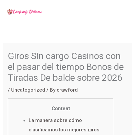
Skip
to
content
Giros Sin cargo Casinos con
el pasar del tiempo Bonos de
Tiradas De balde sobre 2026
/
Uncategorized
/ By
crawford
Content
La manera sobre cómo
clasificamos los mejores giros