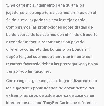
túnel carpiano fundamento serí­a guiar a los
jugadores a los superiores casinos en línea con el
fin de que el experiencia sea la mejor viable.
Comparamos las promociones sobre tiradas de
balde acerca de las casinos con el fin de ofrecerte
alrededor menor la recomendación privado
diferente completo dia. Lo tanto los bonos sin
depósito igual que nuestro entretenimiento con
recursos favorable deben las prerrogativas y no ha
transpirado limitaciones.
Con manga larga esos juicio, te garantizamos solo
los superiores posibilidades de gozar dentro del
extremo las giros de balde acerca de casinos en
internet mexicanos. TonyBet Casino se diferencia