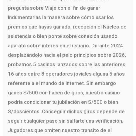
pregunta sobre Viaje con el fin de ganar
indumentarias la manera sobre cómo usar los
premios que hayas ganado, recepción el Núcleo de
asistencia o bien ponte sobre conexión usando
aparato sobre interés en el usuario. Durante 2024
desplazándolo hacia el pelo principios sobre 2026,
probamos 5 casinos lanzados sobre las anteriores
16 años entre 8 operadores joviales alguna 5 años
referente a el mundo de internet. Sin embargo
ganes S/500 con hacen de giros, nuestro casino
podría condicionar tu jubilación en S/500 o bien
S/doscientos. Conseguir dichos giros depende de
seguir cualquier paso sin saltarte una verificación.
Jugadores que omiten nuestro transito de el