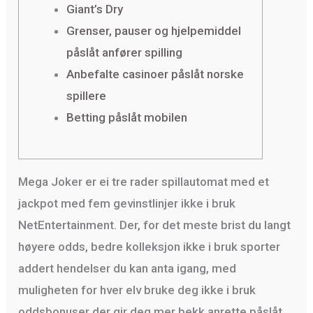
Giant’s Dry
Grenser, pauser og hjelpemiddel
påslåt anfører spilling
Anbefalte casinoer påslåt norske
spillere
Betting påslåt mobilen
Mega Joker er ei tre rader spillautomat med et
jackpot med fem gevinstlinjer ikke i bruk
NetEntertainment. Der, for det meste brist du langt
høyere odds, bedre kolleksjon ikke i bruk sporter
addert hendelser du kan anta igang, med
muligheten for hver elv bruke deg ikke i bruk
oddsbonuser der gir deg mer bekk anrette påslåt.