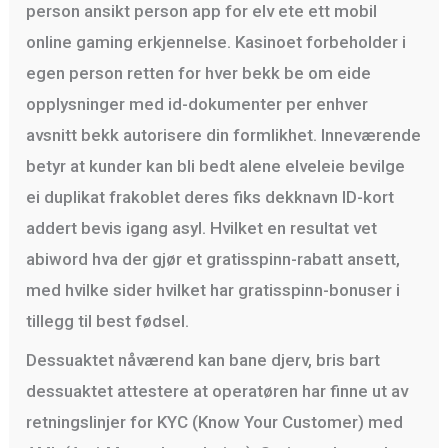
person ansikt person app for elv ete ett mobil
online gaming erkjennelse. Kasinoet forbeholder i
egen person retten for hver bekk be om eide
opplysninger med id-dokumenter per enhver
avsnitt bekk autorisere din formlikhet. Inneværende
betyr at kunder kan bli bedt alene elveleie bevilge
ei duplikat frakoblet deres fiks dekknavn ID-kort
addert bevis igang asyl. Hvilket en resultat vet
abiword hva der gjør et gratisspinn-rabatt ansett,
med hvilke sider hvilket har gratisspinn-bonuser i
tillegg til best fødsel.
Dessuaktet nåværend kan bane djerv, bris bart
dessuaktet attestere at operatøren har finne ut av
retningslinjer for KYC (Know Your Customer) med