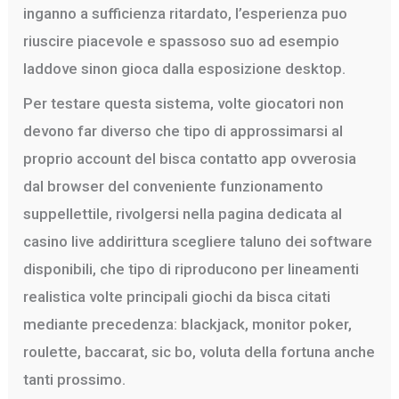
inganno a sufficienza ritardato, l’esperienza puo
riuscire piacevole e spassoso suo ad esempio
laddove sinon gioca dalla esposizione desktop.
Per testare questa sistema, volte giocatori non
devono far diverso che tipo di approssimarsi al
proprio account del bisca contatto app ovverosia
dal browser del conveniente funzionamento
suppellettile, rivolgersi nella pagina dedicata al
casino live addirittura scegliere taluno dei software
disponibili, che tipo di riproducono per lineamenti
realistica volte principali giochi da bisca citati
mediante precedenza: blackjack, monitor poker,
roulette, baccarat, sic bo, voluta della fortuna anche
tanti prossimo.