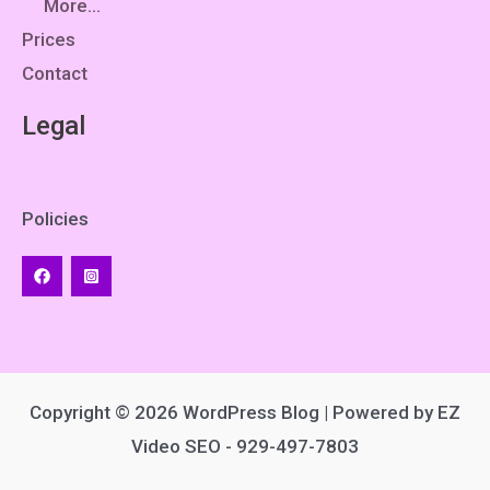
More…
Prices
Contact
Legal
Policies
Copyright © 2026 WordPress Blog | Powered by EZ
Video SEO - 929-497-7803