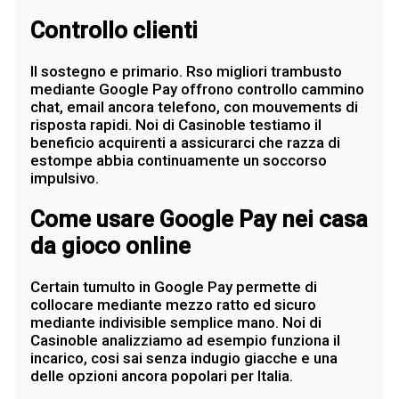
Controllo clienti
Il sostegno e primario. Rso migliori trambusto
mediante Google Pay offrono controllo cammino
chat, email ancora telefono, con mouvements di
risposta rapidi. Noi di Casinoble testiamo il
beneficio acquirenti a assicurarci che razza di
estompe abbia continuamente un soccorso
impulsivo.
Come usare Google Pay nei casa
da gioco online
Certain tumulto in Google Pay permette di
collocare mediante mezzo ratto ed sicuro
mediante indivisible semplice mano. Noi di
Casinoble analizziamo ad esempio funziona il
incarico, cosi sai senza indugio giacche e una
delle opzioni ancora popolari per Italia.