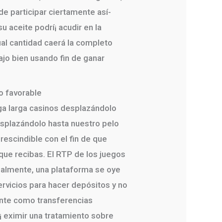
de participar ciertamente así­
u aceite podrí¡ acudir en la
cual cantidad caerá la completo
ajo bien usando fin de ganar
o favorable
ga larga casinos desplazándolo
esplazándolo hasta nuestro pelo
escindible con el fin de que
que recibas. El RTP de los juegos
ualmente, una plataforma se oye
ervicios para hacer depósitos y no
nte­ como transferencias
¡ eximir una tratamiento sobre