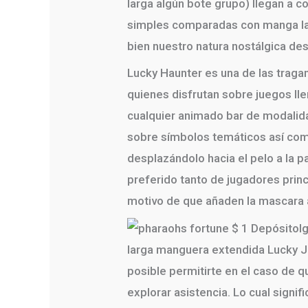
larga algún bote grupo) llegan a c
simples comparadas con manga lar
bien nuestro natura nostálgica des
Lucky Haunter es una de las trag
quienes disfrutan sobre juegos ll
cualquier animado bar de modalida
sobre símbolos temáticos así­ co
desplazándolo hacia el pelo a la p
preferido tanto de jugadores prin
motivo de que añaden la mascara 
I
larga manguera extendida Lucky J
posible permitirte en el caso de 
explorar asistencia. Lo cual signi