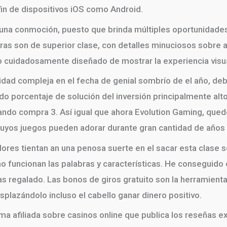
fin de dispositivos iOS como Android.
ca una conmoción, puesto que brinda múltiples oportunidade
rras son de superior clase, con detalles minuciosos sobre
do cuidadosamente diseñado de mostrar la experiencia visu
idad compleja en el fecha de genial sombrío de el año, debe
odo porcentaje de solución del inversión principalmente al
ndo compra 3. Así­ igual que ahora Evolution Gaming, que
uyos juegos pueden adorar durante gran cantidad de años d
dores tientan an una penosa suerte en el sacar esta clase
 funcionan las palabras y características. He conseguido 
as regalado. Las bonos de giros gratuito son la herramienta
plazándolo incluso el cabello ganar dinero positivo.
ma afiliada sobre casinos online que publica los reseñas 