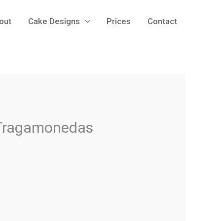
out
Cake Designs
Prices
Contact
r Tragamonedas