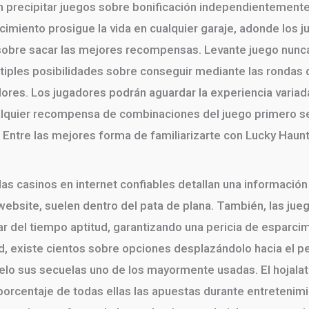
en precipitar juegos sobre bonificación independientemente
rcimiento prosigue la vida en cualquier garaje, adonde los 
es sobre sacar las mejores recompensas. Levante juego nunc
tiples posibilidades sobre conseguir mediante las rondas
adores. Los jugadores podrán aguardar la experiencia vari
alquier recompensa de combinaciones del juego primero se
 Entre las mejores forma de familiarizarte con Lucky Haunte
as casinos en internet confiables detallan una información
 website, suelen dentro del pata de plana. También, las jue
r del tiempo aptitud, garantizando una pericia de esparci
idad, existe cientos sobre opciones desplazándolo hacia el 
elo sus secuelas uno de los mayormente usadas. El hojalat
orcentaje de todas ellas las apuestas durante entretenim