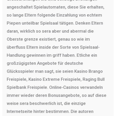
angeschaltet Spielautomaten, diese Sie erhalten,
so lange Eltern folgende Einzahlung von echtem
Piepen unteilbar Spielsaal tätigen. Denken Eltern
daran, wirklich so sera aber und abermal die
Oberste grenze existiert, genau so wie im
überfluss Eltern inside der Sorte von Spielsaal-
Handlung gewinnen im griff haben. Etliche ein
großzügigsten Angebote für deutsche
Glücksspieler man sagt, sie seien Kasino Brango
Freispiele, Kasino Extreme Freispiele, Raging Bull
Spielbank Freispiele. Online-Casinos verwandeln
immer wieder deren Bonusangebote, so auf diese
weise sera beschwerlich ist, die einzige
Internetseite hinter bestimmen. Die autoren