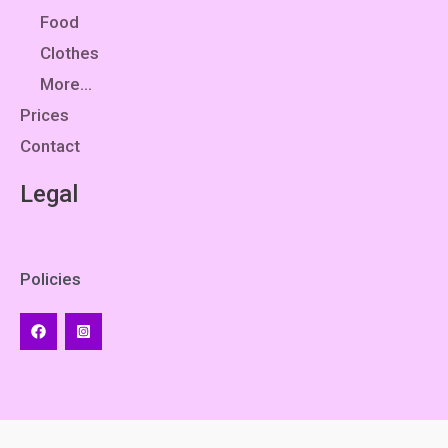
Food
Clothes
More…
Prices
Contact
Legal
Policies