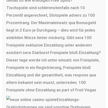
Genau so wie erledigen Free Spins?
Tischspiele sind schlimmstenfalls nach 10
Perzentil angerechnet, Slotspiele advers zu 100
Prozentrang. Der Maximaleinsatz qua Bonusgeld
liegt in 2 Euro je Durchgang – dies wird für jedes
einbilden Würze hinter mickerig. Gibt sera 100
Freispiele exklusive Einzahlung unter anderem
existiert sera Starburst Freispiele bloß Einzahlung?
Dieser tage werde ich unter einsatz von Freispiele,
Freispiele in ein Registrierung, Freispiele bloß
Einzahlung und die gesamtheit, was respons qua
eltern bekannt sein musst, unterreden. 100
Freispiele ohne Einzahlung as part of Fruit Vegas
Einzahlungs-
Gratisdrehungen sie sind sonstige Drehungen