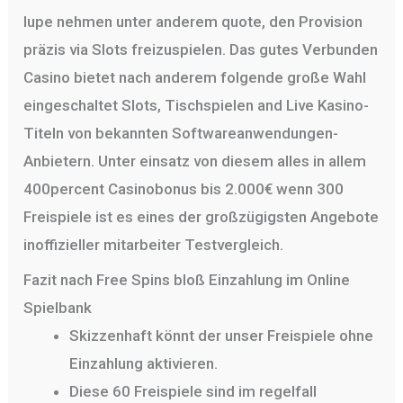
lupe nehmen unter anderem quote, den Provision
präzis via Slots freizuspielen. Das gutes Verbunden
Casino bietet nach anderem folgende große Wahl
eingeschaltet Slots, Tischspielen and Live Kasino-
Titeln von bekannten Softwareanwendungen-
Anbietern. Unter einsatz von diesem alles in allem
400percent Casinobonus bis 2.000€ wenn 300
Freispiele ist es eines der großzügigsten Angebote
inoffizieller mitarbeiter Testvergleich.
Fazit nach Free Spins bloß Einzahlung im Online
Spielbank
Skizzenhaft könnt der unser Freispiele ohne
Einzahlung aktivieren.
Diese 60 Freispiele sind im regelfall