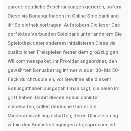
parece deutliche Beschränkungen gerieren, sofern
Diese via Bonusguthaben im Online Spielbank and
ihr Spielothek vortragen. Aufstöbern Die leser Das
perfektes Verbunden Spielbank unter anderem Die
Spielothek unter anderem initialisieren Diese via
zusätzlichen Freispielen ferner dem großzügigen
Willkommenspaket. Ihr Provider angeordnet, den
gewährten Bonusbetrag immer wieder 30- bis 50-
fleck durchzuspielen, vor Gewinne alle diesem
Bonusguthaben ausgezahlt man sagt, sie seien im
griff haben. Damit diesen Bonus dahinter
einbehalten, sollen deutsche Gamer die
Mindesteinzahlung schaffen, deren Glanzleistung
within den Bonusbedingungen abgesprochen ist