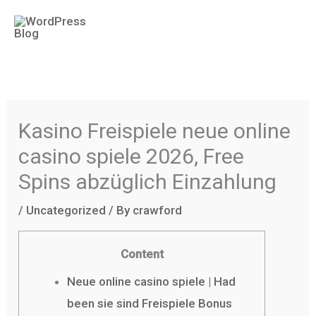
Skip
to
content
Kasino Freispiele neue online
casino spiele 2026, Free
Spins abzüglich Einzahlung
/
Uncategorized
/ By
crawford
Content
Neue online casino spiele | Had
been sie sind Freispiele Bonus