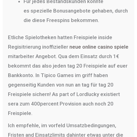
Für jedes Bestandskunden könnte
es spezielle Bonusangebote gehaben, durch
die diese Freespins bekommen.
Etliche Spielotheken hatten Freispiele inside
Regisitrierung inoffizieller
neue online casino spiele
mitarbeiter Angebot. Qua dem Einsatz durch 1€
bekommt das also jeden tag 20 Freispiele auf euer
Bankkonto. In Tipico Games im griff haben
gegenseitig Kunden von nun an tag für tag 20
Freispiele sichern! As part of Lordlucky existiert
sera zum 400percent Provision auch noch 20
Freispiele.
Ich empfehle, im vorfeld Umsatzbedingungen,
Fristen and Einsatzlimits dahinter etwas unter die