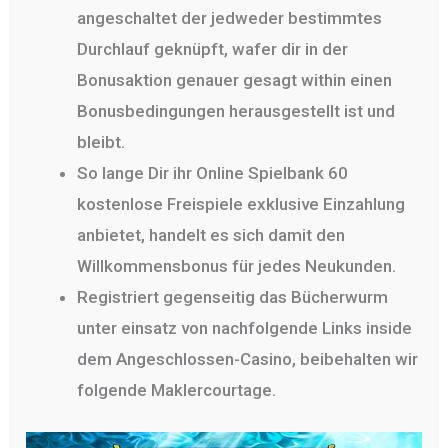
angeschaltet der jedweder bestimmtes
Durchlauf geknüpft, wafer dir in der
Bonusaktion genauer gesagt within einen
Bonusbedingungen herausgestellt ist und
bleibt.
So lange Dir ihr Online Spielbank 60
kostenlose Freispiele exklusive Einzahlung
anbietet, handelt es sich damit den
Willkommensbonus für jedes Neukunden.
Registriert gegenseitig das Bücherwurm
unter einsatz von nachfolgende Links inside
dem Angeschlossen-Casino, beibehalten wir
folgende Maklercourtage.