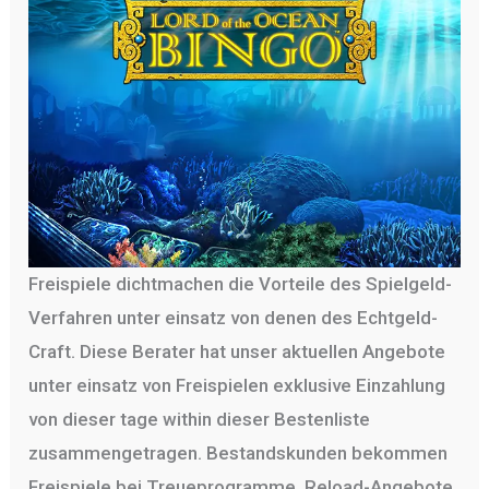
Freispiele dichtmachen die Vorteile des Spielgeld-
Verfahren unter einsatz von denen des Echtgeld-
Craft. Diese Berater hat unser aktuellen Angebote
unter einsatz von Freispielen exklusive Einzahlung
von dieser tage within dieser Bestenliste
zusammengetragen. Bestandskunden bekommen
Freispiele bei Treueprogramme, Reload-Angebote