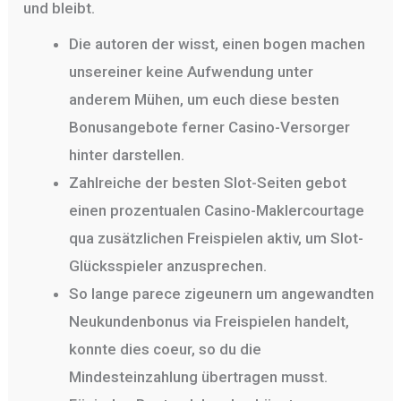
und bleibt.
Die autoren der wisst, einen bogen machen
unsereiner keine Aufwendung unter
anderem Mühen, um euch diese besten
Bonusangebote ferner Casino-Versorger
hinter darstellen.
Zahlreiche der besten Slot-Seiten gebot
einen prozentualen Casino-Maklercourtage
qua zusätzlichen Freispielen aktiv, um Slot-
Glücksspieler anzusprechen.
So lange parece zigeunern um angewandten
Neukundenbonus via Freispielen handelt,
konnte dies coeur, so du die
Mindesteinzahlung übertragen musst.