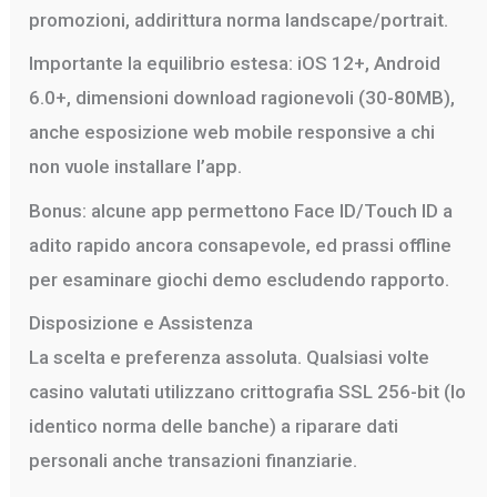
promozioni, addirittura norma landscape/portrait.
Importante la equilibrio estesa: iOS 12+, Android
6.0+, dimensioni download ragionevoli (30-80MB),
anche esposizione web mobile responsive a chi
non vuole installare l’app.
Bonus: alcune app permettono Face ID/Touch ID a
adito rapido ancora consapevole, ed prassi offline
per esaminare giochi demo escludendo rapporto.
Disposizione e Assistenza
La scelta e preferenza assoluta. Qualsiasi volte
casino valutati utilizzano crittografia SSL 256-bit (lo
identico norma delle banche) a riparare dati
personali anche transazioni finanziarie.