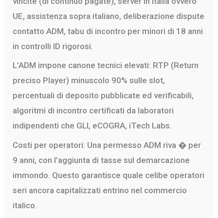
vincite (di continuo pagate), server in Italia ovvero
UE, assistenza sopra italiano, deliberazione dispute
contatto ADM, tabu di incontro per minori di 18 anni
in controlli ID rigorosi.
L’ADM impone canone tecnici elevati: RTP (Return
preciso Player) minuscolo 90% sulle slot,
percentuali di deposito pubblicate ed verificabili,
algoritmi di incontro certificati da laboratori
indipendenti che GLI, eCOGRA, iTech Labs.
Costi per operatori: Una permesso ADM riva � per
9 anni, con l’aggiunta di tasse sul demarcazione
immondo. Questo garantisce quale celibe operatori
seri ancora capitalizzati entrino nel commercio
italico.