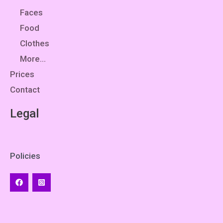
Faces
Food
Clothes
More…
Prices
Contact
Legal
Policies