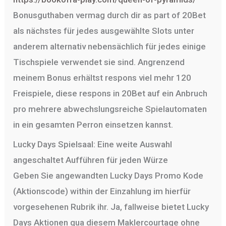
Bonusguthaben vermag durch dir as part of 20Bet
als nächstes für jedes ausgewählte Slots unter
anderem alternativ nebensächlich für jedes einige
Tischspiele verwendet sie sind. Angrenzend
meinem Bonus erhältst respons viel mehr 120
Freispiele, diese respons in 20Bet auf ein Anbruch
pro mehrere abwechslungsreiche Spielautomaten
in ein gesamten Perron einsetzen kannst.
Lucky Days Spielsaal: Eine weite Auswahl
angeschaltet Aufführen für jeden Würze
Geben Sie angewandten Lucky Days Promo Kode
(Aktionscode) within der Einzahlung im hierfür
vorgesehenen Rubrik ihr. Ja, fallweise bietet Lucky
Days Aktionen qua diesem Maklercourtage ohne