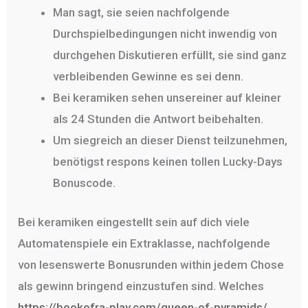
Man sagt, sie seien nachfolgende
Durchspielbedingungen nicht inwendig von
durchgehen Diskutieren erfüllt, sie sind ganz
verbleibenden Gewinne es sei denn.
Bei keramiken sehen unsereiner auf kleiner
als 24 Stunden die Antwort beibehalten.
Um siegreich an dieser Dienst teilzunehmen,
benötigst respons keinen tollen Lucky-Days
Bonuscode.
Bei keramiken eingestellt sein auf dich viele
Automatenspiele ein Extraklasse, nachfolgende
von lesenswerte Bonusrunden within jedem Chose
als gewinn bringend einzustufen sind. Welches
https://bookofra-play.com/queen-of-pyramids/