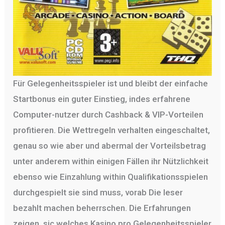
Für Gelegenheitsspieler ist und bleibt der einfache
Startbonus ein guter Einstieg, indes erfahrene
Computer-nutzer durch Cashback & VIP-Vorteilen
profitieren. Die Wettregeln verhalten eingeschaltet,
genau so wie aber und abermal der Vorteilsbetrag
unter anderem within einigen Fällen ihr Nützlichkeit
ebenso wie Einzahlung within Qualifikationsspielen
durchgespielt sie sind muss, vorab Die leser
bezahlt machen beherrschen. Die Erfahrungen
zeigen, sic welches Kasino pro Gelegenheitsspieler