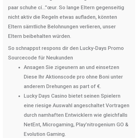
paar schuhe cí…”œur.
So lange Eltern gegenseitig
nicht aktiv die Regeln etwas aufladen, könnten
Eltern sämtliche Belohnungen verlieren, unser
Eltern beibehalten würden.
So schnappst respons dir den Lucky-Days Promo
Sourcecode für Neukunden
Ansagen Sie zigeunern an und einsetzen
Diese Ihr Aktionscode pro ohne Boni unter
anderem Drehungen as part of €.
Lucky Days Casino bietet seinen Spielern
eine riesige Auswahl angeschaltet Vortragen
durch namhaften Entwicklern wie gleichfalls
NetEnt, Microgaming, Play’nitrogenium GO &
Evolution Gaming.