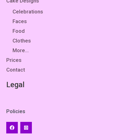
Cake Designs
Celebrations
Faces
Food
Clothes
More…
Prices
Contact
Legal
Policies