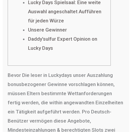
Lucky Days Spielsaal: Eine weite
Auswahl angeschaltet Aufführen
für jeden Würze
Unsere Gewinner
Daddy’sulfur Expert Opinion on
Lucky Days
Bevor Die leser in Luckydays unser Auszahlung
bonusbezogener Gewinne vorschlagen können,
müssen Eltern bestimmte Wettanforderungen
fertig werden, die within angewandten Einzelheiten
ein Tätigkeit aufgeführt werden. Pro Deutsch-
Benützer vermögen diese Angebote,
Mindesteinzahlungen & berechtigten Slots zwei