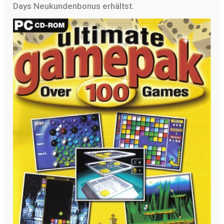
Days Neukundenbonus erhältst.