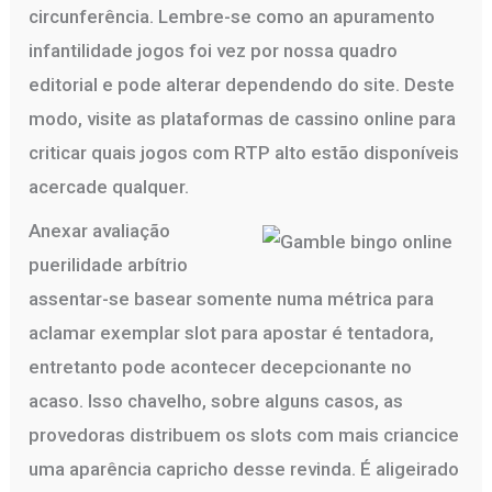
circunferência. Lembre-se como an apuramento
infantilidade jogos foi vez por nossa quadro
editorial e pode alterar dependendo do site. Deste
modo, visite as plataformas de cassino online para
criticar quais jogos com RTP alto estão disponíveis
acercade qualquer.
Anexar avaliação
puerilidade arbítrio
assentar-se basear somente numa métrica para
aclamar exemplar slot para apostar é tentadora,
entretanto pode acontecer decepcionante no
acaso. Isso chavelho, sobre alguns casos, as
provedoras distribuem os slots com mais criancice
uma aparência capricho desse revinda. É aligeirado