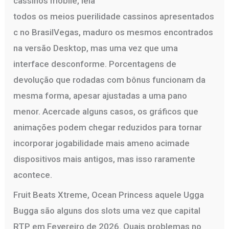
cassinos mobile, leia
todos os meios puerilidade cassinos apresentados
c no BrasilVegas, maduro os mesmos encontrados
na versão Desktop, mas uma vez que uma
interface desconforme. Porcentagens de
devolução que rodadas com bônus funcionam da
mesma forma, apesar ajustadas a uma pano
menor. Acercade alguns casos, os gráficos que
animações podem chegar reduzidos para tornar
incorporar jogabilidade mais ameno acimade
dispositivos mais antigos, mas isso raramente
acontece.
Fruit Beats Xtreme, Ocean Princess aquele Ugga
Bugga são alguns dos slots uma vez que capital
RTP em Fevereiro de 2026. Quais problemas no