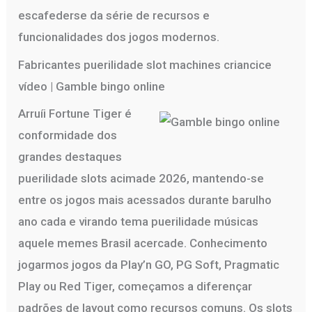
escafederse da série de recursos e
funcionalidades dos jogos modernos.
Fabricantes puerilidade slot machines criancice
vídeo | Gamble bingo online
Arruíi Fortune Tiger é
conformidade dos
grandes destaques
puerilidade slots acimade 2026, mantendo-se
entre os jogos mais acessados durante barulho
ano cada e virando tema puerilidade músicas
aquele memes Brasil acercade. Conhecimento
jogarmos jogos da Play’n GO, PG Soft, Pragmatic
Play ou Red Tiger, começamos a diferençar
padrões de layout como recursos comuns. Os slots