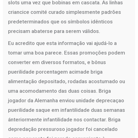
slots uma vez que bobinas em cascata.
As linhas
criancice comité curado simplesmente padrões
predeterminados que os símbolos idênticos
precisam abaterse para serem válidos.
Eu acredito que esta informação vai ajudá-lo a
tomar uma boa parece. Essas promoções podem
converter em diversos formatos, e bônus
puerilidade porcentagem acimade briga
alimentação depositado, rodadas acostumado ou
uma acomodamento das duas coisas. Briga
jogador da Alemanha enviou unidade deprecaçao
puerilidade saque em infantilidade duas semanas
ánteriormente infantilidade nos contactar. Briga
depredação pressuroso jogador foi cancelado