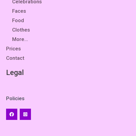
Celebrations
Faces
Food
Clothes
More…
Prices
Contact
Legal
Policies