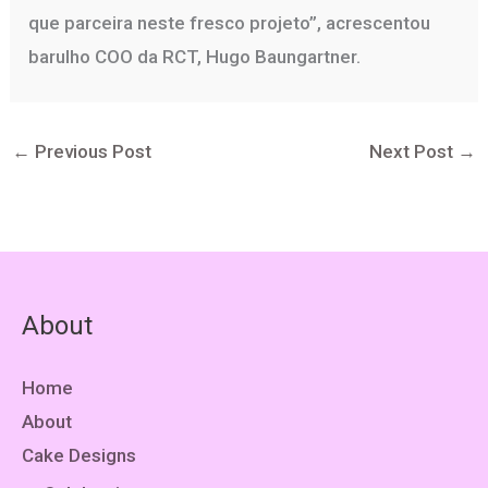
que parceira neste fresco projeto”, acrescentou
barulho COO da RCT, Hugo Baungartner.
←
Previous Post
Next Post
→
About
Home
About
Cake Designs