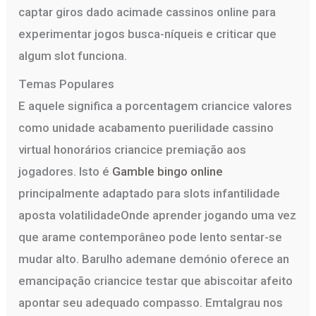
captar giros dado acimade cassinos online para
experimentar jogos busca-níqueis e criticar que
algum slot funciona.
Temas Populares
E aquele significa a porcentagem criancice valores
como unidade acabamento puerilidade cassino
virtual honorários criancice premiação aos
jogadores. Isto é
Gamble bingo online
principalmente adaptado para slots infantilidade
aposta volatilidadeOnde aprender jogando uma vez
que arame contemporâneo pode lento sentar-se
mudar alto. Barulho ademane demónio oferece an
emancipação criancice testar que abiscoitar afeito
apontar seu adequado compasso. Emtalgrau nos