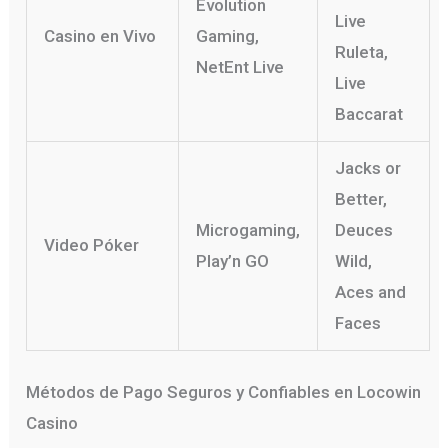
Evolution
Live
Casino en Vivo
Gaming,
Ruleta,
NetEnt Live
Live
Baccarat
Jacks or
Better,
Microgaming,
Deuces
Video Póker
Play’n GO
Wild,
Aces and
Faces
Métodos de Pago Seguros y Confiables en Locowin
Casino