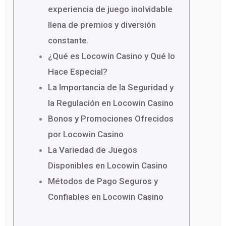
experiencia de juego inolvidable
llena de premios y diversión
constante.
¿Qué es Locowin Casino y Qué lo
Hace Especial?
La Importancia de la Seguridad y
la Regulación en Locowin Casino
Bonos y Promociones Ofrecidos
por Locowin Casino
La Variedad de Juegos
Disponibles en Locowin Casino
Métodos de Pago Seguros y
Confiables en Locowin Casino