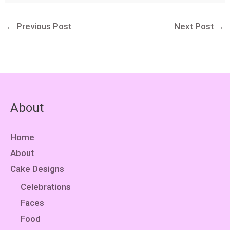
←
Previous Post
Next Post
→
About
Home
About
Cake Designs
Celebrations
Faces
Food