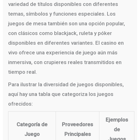
variedad de títulos disponibles con diferentes
temas, símbolos y funciones especiales. Los
juegos de mesa también son una opción popular,
con clásicos como blackjack, ruleta y póker
disponibles en diferentes variantes. El casino en
vivo ofrece una experiencia de juego aún más
inmersiva, con crupieres reales transmitidos en
tiempo real.
Para ilustrar la diversidad de juegos disponibles,
aquí hay una tabla que categoriza los juegos
ofrecidos:
Ejemplos
Categoría de
Proveedores
de
Juego
Principales
Juegos