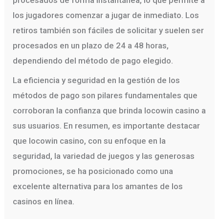
procesados de forma instantánea, lo que permite a
los jugadores comenzar a jugar de inmediato. Los
retiros también son fáciles de solicitar y suelen ser
procesados en un plazo de 24 a 48 horas,
dependiendo del método de pago elegido.
La eficiencia y seguridad en la gestión de los
métodos de pago son pilares fundamentales que
corroboran la confianza que brinda locowin casino a
sus usuarios. En resumen, es importante destacar
que locowin casino, con su enfoque en la
seguridad, la variedad de juegos y las generosas
promociones, se ha posicionado como una
excelente alternativa para los amantes de los
casinos en línea.