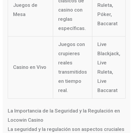
clásicos de
Juegos de
Ruleta,
casino con
Mesa
Póker,
reglas
Baccarat
específicas.
Juegos con
Live
crupieres
Blackjack,
reales
Live
Casino en Vivo
transmitidos
Ruleta,
en tiempo
Live
real.
Baccarat
La Importancia de la Seguridad y la Regulación en
Locowin Casino
La seguridad y la regulación son aspectos cruciales