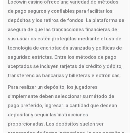
Locowin casino ofrece una variedad de métodos
de pago seguros y confiables para facilitar los
depósitos y los retiros de fondos. La plataforma se
asegura de que las transacciones financieras de
sus usuarios estén protegidas mediante el uso de
tecnología de encriptación avanzada y políticas de
seguridad estrictas. Entre los métodos de pago
aceptados se incluyen tarjetas de crédito y débito,
transferencias bancarias y billeteras electrónicas.
Para realizar un depósito, los jugadores
simplemente deben seleccionar su método de
pago preferido, ingresar la cantidad que desean
depositar y seguir las instrucciones
proporcionadas. Los depósitos suelen ser