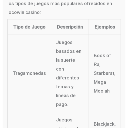
los tipos de juegos más populares ofrecidos en
locowin casino:
Tipo de Juego
Descripción
Ejemplos
Juegos
basados en
Book of
la suerte
Ra,
con
Tragamonedas
Starburst,
diferentes
Mega
temas y
Moolah
líneas de
pago.
Juegos
Blackjack,