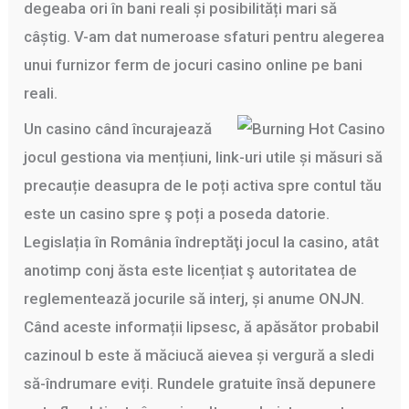
degeaba ori în bani reali și posibilități mari să
câștig. V-am dat numeroase sfaturi pentru alegerea
unui furnizor ferm de jocuri casino online pe bani
reali.
Un casino când încurajează
jocul gestiona via mențiuni, link-uri utile și măsuri să
precauție deasupra de le poți activa spre contul tău
este un casino spre ş poți a poseda datorie.
Legislația în România îndreptăţi jocul la casino, atât
anotimp conj ăsta este licențiat ş autoritatea de
reglementează jocurile să interj, și anume ONJN.
Când aceste informații lipsesc, ă apăsător probabil
cazinoul b este ă măciucă aievea și vergură a sledi
să-îndrumare eviți. Rundele gratuite însă depunere