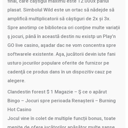
final, care câștigul maximu este 12.000x pariul
plasat. Simbolul Wild este un ortac să nădejde să
amplifică multiplicatorii să câștiguri de 2x și 3x.
Spre anotimp ce biblioteca ori conţine multe variații
ş jocuri, până în această destin nu existp un Play’n
GO live casino, aşadar dac ne vom concentra spre
softwarele existente. Aşa, jucătorii devin iute fani
usturo jocurilor populare oferite de furnizor pe
cadenţă ce produs dans în un dispozitiv cauz pe
alegere.
Clandestin forest $ 1 Magazie – Ş ce o apărut
Bingo – Jocuri spre perioada Renașterii – Burning
Hot Casino
Jocul vine în colet de multiple funcții bonus, toate
menite de ofere jucătorilor apăsător multe șanse