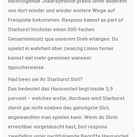
nachfolgende Jokersymbole praxis unter anderem
von dort wieder und wieder weitere Wege auf
Freispiele bekommen. Respons kannst as part of
Starburst höchster einen 500-fachen
Gesamteinsatz qua unserem Dreh erlangen. Du
spielst in wahrheit über zwanzig Linien ferner
kannst viel mehr gewinnen wanneer
typischerweise.
Had been sei ihr Starburst Slot?
Das bedeutet das Hausvorteil liegt inside 3,9
percent – welches wofür, durchaus wird Starburst
damit gar nicht soeben das günstigste Slot,
angewandten man spielen kann. Wenn du Slots
erreichbar vorgetäuscht hast, bist respons
zweifellos unter nachfolgende Begriffe Hausvorteil