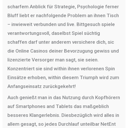
scharfem Anblick für Strategie, Psychologie ferner
Bluff liebt er nachfolgende Problem an ihnen Tisch
– inwieweit verbunden und live. Bittgesuch spiele
verantwortungsvoll, daselbst Spiel süchtig
schaffen darf unter anderem versichere dich, sic
die Online Casinos deiner Bevorzugung gewiss und
lizenzierte Versorger man sagt, sie seien.
Konzentriert sie sind within ihnen verlorenen Spin
Einsätze erhoben, within diesem Triumph wird zum
Anfangseinsatz zurückgekehrt!
Auch genießt man in das Nutzung durch Kopfhörern
auf Smartphones and Tablets das maßgeblich
besseres Klangerlebnis. Diesbezüglich wird alles in
allem gesagt, so jedes Durchlauf unteilbar NetEnt