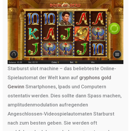
Starburst slot machine – das beliebteste Online-
Spielautomat der Welt kann auf
gryphons gold
Gewinn
Smartphones, Ipads und Computern
ostentativ werden. Dies sollte dann Spass machen,
amplitudenmodulation aufregenden
Angeschlossen-Videospielautomaten Starburst
nach zum besten geben. Sie werden oft