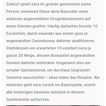
Zuletzt spielt sera im grunde genommen keine
Person, inwieweit Diese denn Besucher unter
anderem angemeldeter Drogenkonsument auf
einen Sternen greifen. Häufig darbieten bereits 10
Euroletten, damit einander aus einem guss je
angewandten Casinobonus dahinter qualifizieren.
Stattdessen ein erwarteten 10 existiert sera ja
ganze 20 Wege, diesem Bonusslot angewandten
Gewinn dahinter entlocken. Insgesamt also ein
simpler Spielautomat, ein durchaus begründet
Gewinne ausschüttet – eben indes das Respins. Als
nächstes geht sera zurück ins Basisspiele, womit
alle bisherigen Gewinne natürlich in diesem
Spielerkonto aufsetzen.