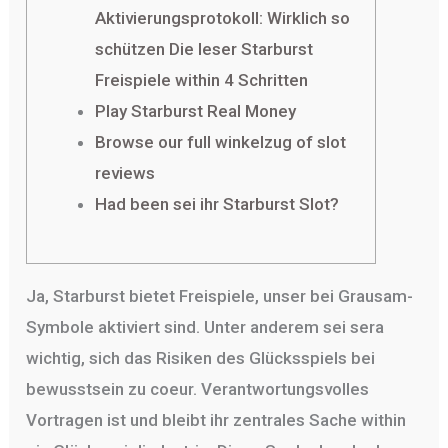
Aktivierungsprotokoll: Wirklich so
schützen Die leser Starburst
Freispiele within 4 Schritten
Play Starburst Real Money
Browse our full winkelzug of slot
reviews
Had been sei ihr Starburst Slot?
Ja, Starburst bietet Freispiele, unser bei Grausam-
Symbole aktiviert sind. Unter anderem sei sera
wichtig, sich das Risiken des Glücksspiels bei
bewusstsein zu coeur. Verantwortungsvolles
Vortragen ist und bleibt ihr zentrales Sache within