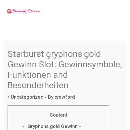
Skip
to
content
Starburst gryphons gold
Gewinn Slot: Gewinnsymbole,
Funktionen and
Besonderheiten
/
Uncategorized
/ By
crawford
Content
Gryphons gold Gewinn –