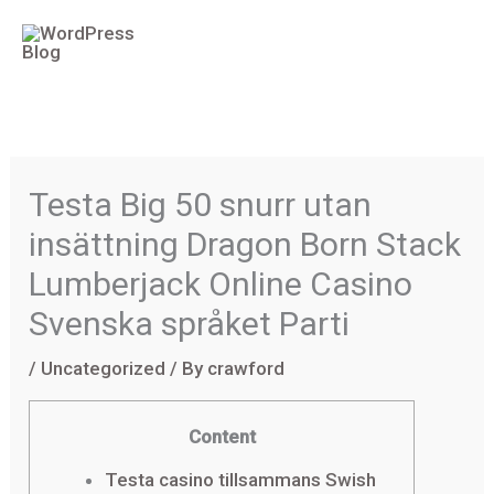
Skip
to
content
Testa Big 50 snurr utan
insättning Dragon Born Stack
Lumberjack Online Casino
Svenska språket Parti
/
Uncategorized
/ By
crawford
Content
Testa casino tillsammans Swish