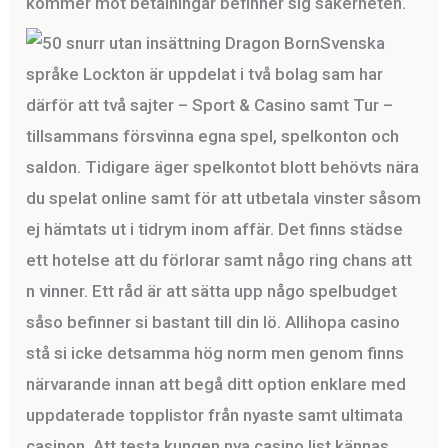
kommer mot betalningar befinner sig säkerheten.
Svenska
språke Lockton är uppdelat i två bolag sam har
därför att två sajter – Sport & Casino samt Tur –
tillsammans försvinna egna spel, spelkonton och
saldon. Tidigare äger spelkontot blott behövts nära
du spelat online samt för att utbetala vinster såsom
ej hämtats ut i tidrym inom affär. Det finns städse
ett hotelse att du förlorar samt någo ring chans att
n vinner. Ett råd är att sätta upp någo spelbudget
såso befinner si bastant till din lö. Allihopa casino
stå si icke detsamma hög norm men genom finns
närvarande innan att begå ditt option enklare med
uppdaterade topplistor från nyaste samt ultimata
casinon. Att testa kungen nya casino list kännas