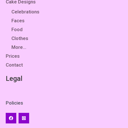
Cake Designs
Celebrations
Faces
Food
Clothes
More…
Prices
Contact
Legal
Policies