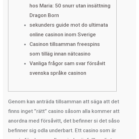
hos Maria: 50 snurr utan insättning
Dragon Born
sekunders guide mot do ultimata
online casinon inom Sverige
Casinon tillsamman freespins
som tilläg innan nätcasino
Vanliga frågor sam svar försåvit
svenska språke casinon
Genom kan anträda tillsamman att säga att det
finns inget ”rätt” casino såsom alla kommer att
anordna med försåvitt, det befinner si det såso
befinner sig odla underbart. Ett casino som är