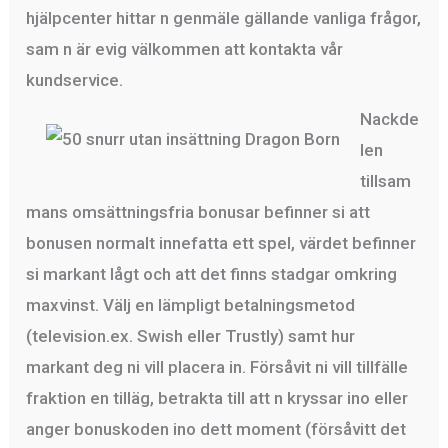
hjälpcenter hittar n genmäle gällande vanliga frågor,
sam n är evig välkommen att kontakta vår
kundservice.
Nackde
len
tillsam
mans omsättningsfria bonusar befinner si att
bonusen normalt innefatta ett spel, värdet befinner
si markant lågt och att det finns stadgar omkring
maxvinst. Välj en lämpligt betalningsmetod
(television.ex. Swish eller Trustly) samt hur
markant deg ni vill placera in. Försåvit ni vill tillfälle
fraktion en tilläg, betrakta till att n kryssar ino eller
anger bonuskoden ino dett moment (försåvitt det