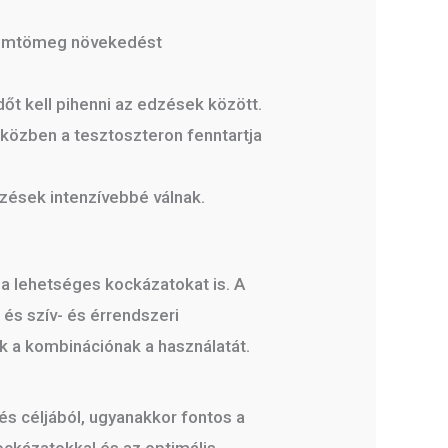
izomtömeg növekedést
dőt kell pihenni az edzések között.
iközben a tesztoszteron fenntartja
dzések intenzívebbé válnak.
 a lehetséges kockázatokat is. A
és szív- és érrendszeri
k a kombinációnak a használatát.
s céljából, ugyanakkor fontos a
kockázatokkal és az optimális