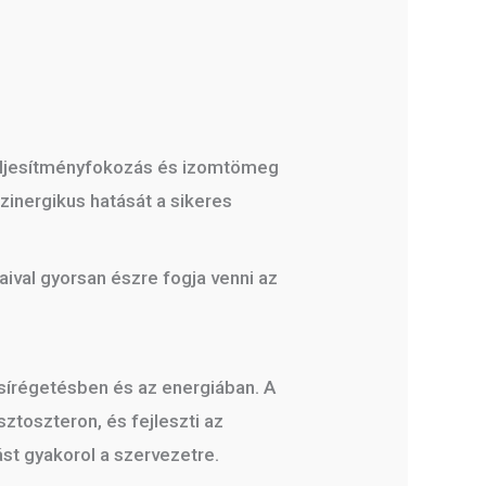
teljesítményfokozás és izomtömeg
zinergikus hatását a sikeres
ival gyorsan észre fogja venni az
sírégetésben és az energiában. A
sztoszteron, és fejleszti az
st gyakorol a szervezetre.