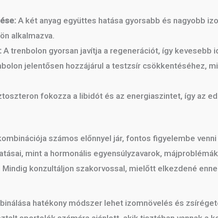
ése:
A két anyag együttes hatása gyorsabb és nagyobb 
ön alkalmazva.
:
A trenbolon gyorsan javítja a regenerációt, így kevesebb i
nbolon jelentősen hozzájárul a testzsír csökkentéséhez, m
toszteron fokozza a libidót és az energiaszintet, így az e
kombinációja számos előnnyel jár, fontos figyelembe venni
tásai, mint a hormonális egyensúlyzavarok, májproblémák 
Mindig konzultáljon szakorvossal, mielőtt elkezdené enne
binálása hatékony módszer lehet izomnövelés és zsírégeté
ztalt sportolók számára ajánlott, akik tisztában vannak a 