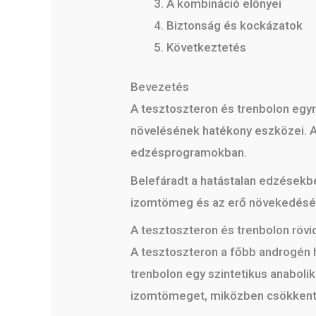
A kombináció előnyei
Biztonság és kockázatok
Következtetés
Bevezetés
A tesztoszteron és trenbolon egy
növelésének hatékony eszközei. A 
edzésprogramokban.
Belefáradt a hatástalan edzések
izomtömeg és az erő növekedésé
A tesztoszteron és trenbolon röv
A tesztoszteron a főbb androgén 
trenbolon egy szintetikus anabolik
izomtömeget, miközben csökkenti a