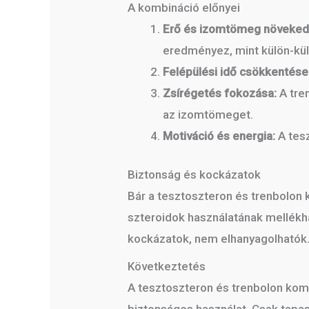
A kombináció előnyei
Erő és izomtömeg növeked
eredményez, mint külön-kül
Felépülési idő csökkentése
Zsírégetés fokozása:
A tre
az izomtömeget.
Motiváció és energia:
A tesz
Biztonság és kockázatok
Bár a tesztoszteron és trenbolon 
szteroidok használatának mellékha
kockázatok, nem elhanyagolhatók. 
Következtetés
A tesztoszteron és trenbolon kom
biztonságos használat. Csak tapas