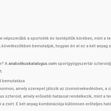
re népszerűbb a sportolók és testépítők körében, mint a 
következőkben bemutatjuk, hogyan éri el ez a két anyag s
be? A
anabolikuskatalogus.com
sportgyógyszertár szteroidja
t.
id bemutatása
hormon, amely szerepet játszik az izomnövekedésben, a z
us szteroid, amely erősebb hatással rendelkezik, mint a te
 zsírt. E két anyag kombinációja különösen erőteljes hatá