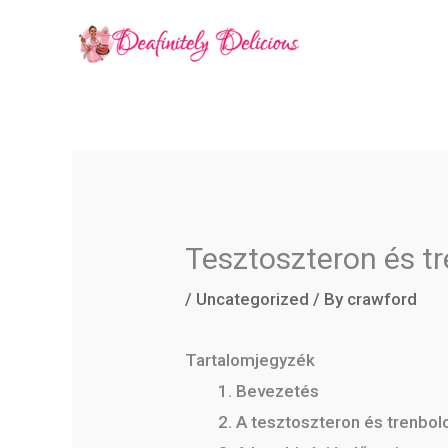
Skip
to
content
Tesztoszteron és t
/
Uncategorized
/ By
crawford
Tartalomjegyzék
Bevezetés
A tesztoszteron és trenbol