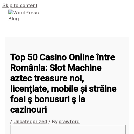
Skip to content
Top 50 Casino Online între
România: Slot Machine
aztec treasure noi,
licențiate, mobile și străine
foai ş bonusuri ş la
cazinouri
/
Uncategorized
/ By
crawford