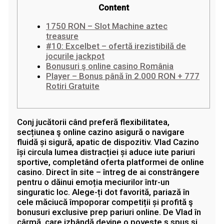
Content
1750 RON – Slot Machine aztec
treasure
#10: Excelbet – ofertă irezistibilă de
jocurile jackpot
Bonusuri ş online casino România
Player – Bonus până în 2.000 RON + 777
Rotiri Gratuite
Conj jucătorii când preferă flexibilitatea,
secțiunea ş online cazino asigură o navigare
fluidă și sigură, apatic de dispozitiv. Vlad Cazino
își circula lumea distracției și aduce iute pariuri
sportive, completând oferta platformei de online
casino. Direct în site – întreg de ai constrângere
pentru o dăinui emoția meciurilor într-un
singuratic loc. Alege-ți dot favorită, pariază în
cele măciucă împoporar competiții și profită ş
bonusuri exclusive prep pariuri online.
De Vlad în
cârmă, care izbândă devine o poveste ş spus și