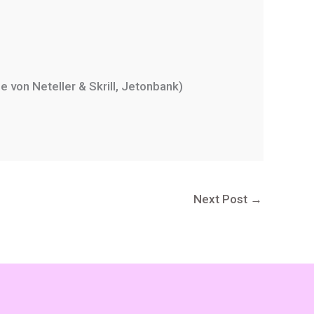
e von Neteller & Skrill, Jetonbank)
Next Post
→