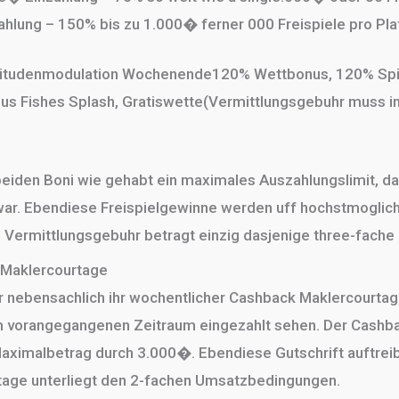
ung – 150% bis zu 1.000� ferner 000 Freispiele pro Plat
litudenmodulation Wochenende120% Wettbonus, 120% Spie
ous Fishes Splash, Gratiswette(Vermittlungsgebuhr muss in
beiden Boni wie gehabt ein maximales Auszahlungslimit, d
war. Ebendiese Freispielgewinne werden uff hochstmogli
 Vermittlungsgebuhr betragt einzig dasjenige three-fach
 Maklercourtage
ir nebensachlich ihr wochentlicher Cashback Maklercourtag
 vorangegangenen Zeitraum eingezahlt sehen. Der Cashbac
aximalbetrag durch 3.000�. Ebendiese Gutschrift auftreib
tage unterliegt den 2-fachen Umsatzbedingungen.