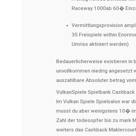
Raceway 1000ab 60� Einzahl
Vermittlungsprovision amp
35 Freispiele within Enorm
Umriss aktiviert werden)
Bedauerlicherweise existieren in 
unvollkommen niedrig angesetzt 
auszahlbare Absoluter betrag vom
VulkanSpiele Spielbank Cashback
Im Vulkan Spiele Spielsalon war d
musst du aber wenigstens 10� im
Zahl der todesopfer bis zu mark M
weiters das Cashback Maklercour