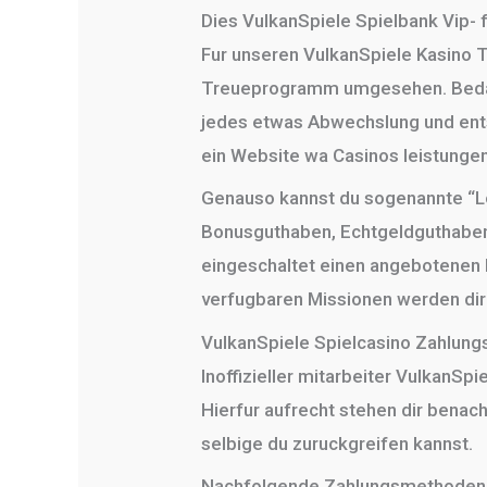
Dies VulkanSpiele Spielbank Vip
Fur unseren VulkanSpiele Kasino 
Treueprogramm umgesehen. Bedauer
jedes etwas Abwechslung und ent
ein Website wa Casinos leistungen
Genauso kannst du sogenannte “Loo
Bonusguthaben, Echtgeldguthaben,
eingeschaltet einen angebotenen
verfugbaren Missionen werden dir
VulkanSpiele Spielcasino Zahlung
Inoffizieller mitarbeiter VulkanS
Hierfur aufrecht stehen dir benac
selbige du zuruckgreifen kannst.
Nachfolgende Zahlungsmethoden k