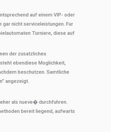
entsprechend auf einem VIP- oder
ar nicht serviceleistungen. Fur
elautomaten Turniere, diese auf
nen der zusatzliches
steht ebendiese Moglichkeit,
nachdem beschutzen. Samtliche
n” angezeigt.
t eher als nueve� durchfuhren.
methoden bereit liegend, aufwarts