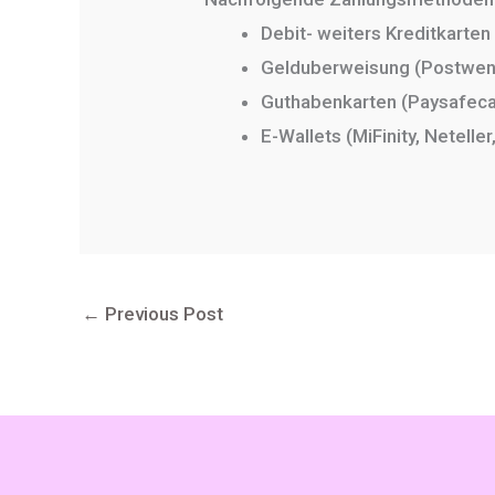
Debit- weiters Kreditkarten
Gelduberweisung (Postwend
Guthabenkarten (Paysafeca
E-Wallets (MiFinity, Netelle
←
Previous Post