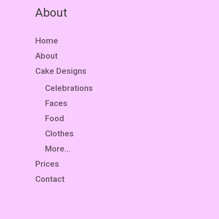
About
Home
About
Cake Designs
Celebrations
Faces
Food
Clothes
More…
Prices
Contact