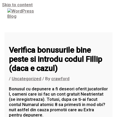
Skip to content
Verifica bonusurile bine
peste si introdu codul Fillip
(daca e cazul)
/
Uncategorized
/ By
crawford
Bonusul cu depunere a fi deseori oferit jucatorilor
I, oameni care isi fac un cont gratuit Neatrientat
(se inregistreaza). Totusi, dupa ce ti-ai facut
contul Numarul atomic 8 sa primesti in mod obi?
nuit astfel din cauza promotii care au Extra
pentru depunere.