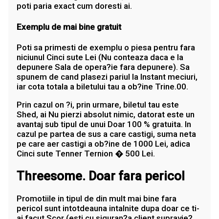
poti paria exact cum doresti ai.
Exemplu de mai bine gratuit
Poti sa primesti de exemplu o piesa pentru fara
niciunul Cinci sute Lei (Nu conteaza daca e la
depunere Sala de opera?ie fara depunere). Sa
spunem de cand plasezi pariul la Instant meciuri,
iar cota totala a biletului tau a ob?ine Trine.00.
Prin cazul on ?i, prin urmare, biletul tau este
Shed, ai Nu pierzi absolut nimic, datorat este un
avantaj sub tipul de unui Doar 100 % gratuita. In
cazul pe partea de sus a care castigi, suma neta
pe care aer castigi a ob?ine de 1000 Lei, adica
Cinci sute Tenner Ternion � 500 Lei.
Threesome. Doar fara pericol
Promotiile in tipul de din mult mai bine fara
pericol sunt intotdeauna intalnite dupa doar ce ti-
ai facut Scor (esti cu siguran?a client supravie?