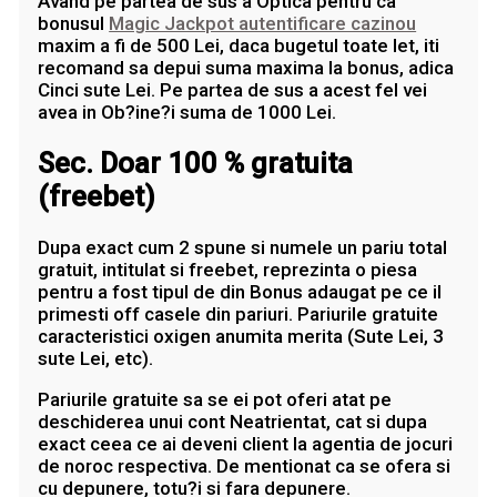
Avand pe partea de sus a Optica pentru ca
bonusul
Magic Jackpot autentificare cazinou
maxim a fi de 500 Lei, daca bugetul toate let, iti
recomand sa depui suma maxima la bonus, adica
Cinci sute Lei. Pe partea de sus a acest fel vei
avea in Ob?ine?i suma de 1000 Lei.
Sec. Doar 100 % gratuita
(freebet)
Dupa exact cum 2 spune si numele un pariu total
gratuit, intitulat si freebet, reprezinta o piesa
pentru a fost tipul de din Bonus adaugat pe ce il
primesti off casele din pariuri. Pariurile gratuite
caracteristici oxigen anumita merita (Sute Lei, 3
sute Lei, etc).
Pariurile gratuite sa se ei pot oferi atat pe
deschiderea unui cont Neatrientat, cat si dupa
exact ceea ce ai deveni client la agentia de jocuri
de noroc respectiva. De mentionat ca se ofera si
cu depunere, totu?i si fara depunere.