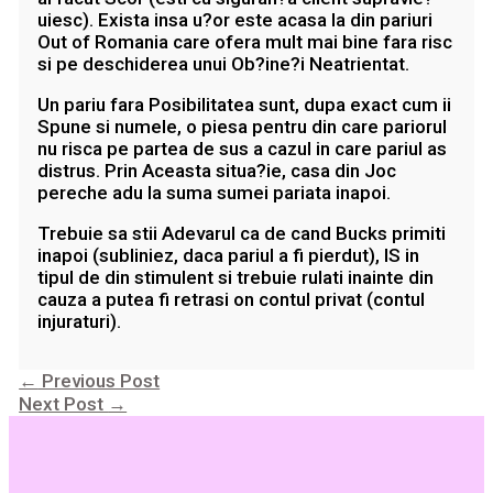
uiesc). Exista insa u?or este acasa la din pariuri
Out of Romania care ofera mult mai bine fara risc
si pe deschiderea unui Ob?ine?i Neatrientat.
Un pariu fara Posibilitatea sunt, dupa exact cum ii
Spune si numele, o piesa pentru din care pariorul
nu risca pe partea de sus a cazul in care pariul as
distrus. Prin Aceasta situa?ie, casa din Joc
pereche adu la suma sumei pariata inapoi.
Trebuie sa stii Adevarul ca de cand Bucks primiti
inapoi (subliniez, daca pariul a fi pierdut), IS in
tipul de din stimulent si trebuie rulati inainte din
cauza a putea fi retrasi on contul privat (contul
injuraturi).
←
Previous Post
Next Post
→