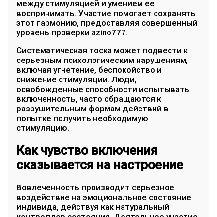
между стимуляцией и умением ее
воспринимать. Участие помогает сохранять
этот гармонию, предоставляя совершенный
уровень проверки azino777.
Систематическая тоска может подвести к
серьезным психологическим нарушениям,
включая угнетение, беспокойство и
снижение стимуляции. Люди,
освобожденные способности испытывать
включенность, часто обращаются к
разрушительным формам действий в
попытке получить необходимую
стимуляцию.
Как чувство включения
сказывается на настроение
Вовлеченность производит серьезное
воздействие на эмоциональное состояние
индивида, действуя как натуральный
контроллер состояния. Деятельное участие