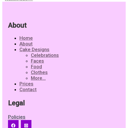
About
Home
About
Cake Designs
Celebrations
Faces
Food
Clothes
More…
Prices
Contact
Legal
Policies