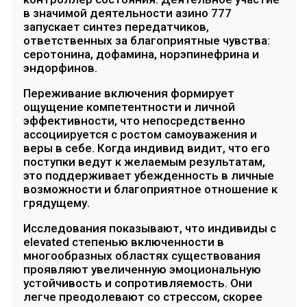
в значимой деятельности азино 777
запускает синтез передатчиков,
ответственных за благоприятные чувства:
серотонина, дофамина, норэпинефрина и
эндорфинов.
Переживание включения формирует
ощущение компетентности и личной
эффективности, что непосредственно
ассоциируется с ростом самоуважения и
веры в себе. Когда индивид видит, что его
поступки ведут к желаемым результатам,
это поддерживает убежденность в личные
возможности и благоприятное отношение к
грядущему.
Исследования показывают, что индивиды с
elevated степенью включенности в
многообразных областях существования
проявляют увеличенную эмоциональную
устойчивость и сопротивляемость. Они
легче преодолевают со стрессом, скорее