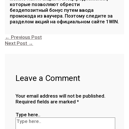
которые позволяют обрести
бездепозитный бонус путем ввода
промокода из ваучера. Поэтому следите за
разделом акций на официальном сайте 1WIN.
←
Previous Post
Next Post
→
Leave a Comment
Your email address will not be published.
Required fields are marked
*
Type here..