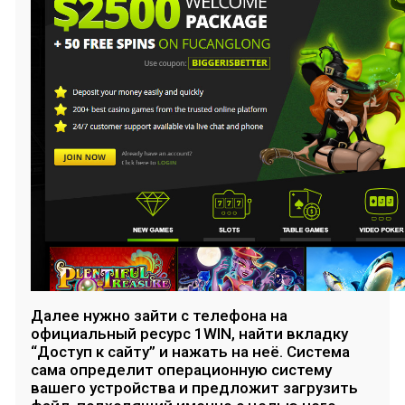
Далее нужно зайти с телефона на
официальный ресурс 1WIN, найти вкладку
“Доступ к сайту” и нажать на неё. Система
сама определит операционную систему
вашего устройства и предложит загрузить