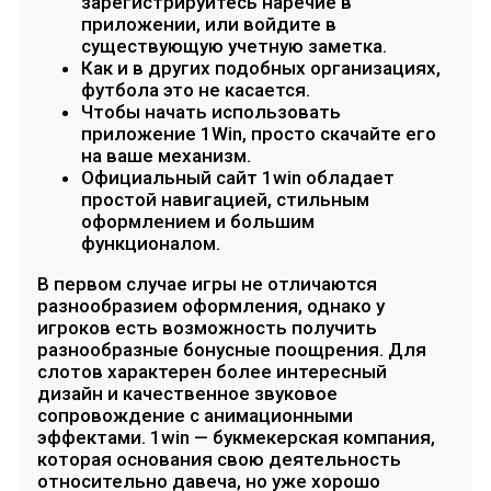
зарегистрируйтесь наречие в
приложении, или войдите в
существующую учетную заметка.
Как и в других подобных организациях,
футбола это не касается.
Чтобы начать использовать
приложение 1Win, просто скачайте его
на ваше механизм.
Официальный сайт 1win обладает
простой навигацией, стильным
оформлением и большим
функционалом.
В первом случае игры не отличаются
разнообразием оформления, однако у
игроков есть возможность получить
разнообразные бонусные поощрения. Для
слотов характерен более интересный
дизайн и качественное звуковое
сопровождение с анимационными
эффектами. 1win — букмекерская компания,
которая основания свою деятельность
относительно давеча, но уже хорошо