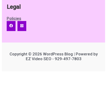
Legal
Policies
Copyright © 2026 WordPress Blog | Powered by
EZ Video SEO - 929-497-7803