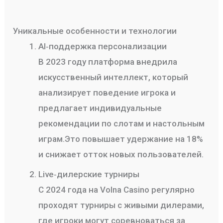
Уникальные особенности и технологии
AI‑поддержка персонализации
В 2023 году платформа внедрила
искусственный интеллект, который
анализирует поведение игрока и
предлагает индивидуальные
рекомендации по слотам и настольным
играм.Это повышает удержание на 18%
и снижает отток новых пользователей.
Live‑дилерские турниры
С 2024 года на Volna Casino регулярно
проходят турниры с живыми дилерами,
где игроки могут соревноваться за