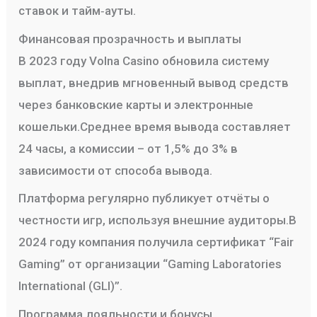
ставок и тайм‑ауты.
Финансовая прозрачность и выплаты
В 2023 году Volna Casino обновила систему
выплат, внедрив мгновенный вывод средств
через банковские карты и электронные
кошельки.Среднее время вывода составляет
24 часы, а комиссии – от 1,5% до 3% в
зависимости от способа вывода.
Платформа регулярно публикует отчёты о
честности игр, используя внешние аудиторы.В
2024 году компания получила сертификат “Fair
Gaming” от организации “Gaming Laboratories
International (GLI)”.
Программа лояльности и бонусы