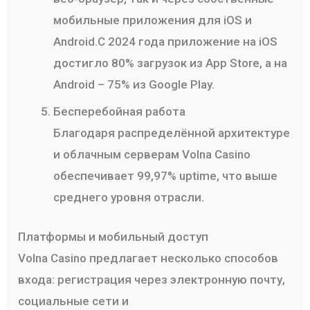
мобильные приложения для iOS и
Android.С 2024 года приложение на iOS
достигло 80% загрузок из App Store, а на
Android – 75% из Google Play.
Бесперебойная работа
Благодаря распределённой архитектуре
и облачным серверам Volna Casino
обеспечивает 99,97% uptime, что выше
среднего уровня отрасли.
Платформы и мобильный доступ
Volna Casino предлагает несколько способов
входа: регистрация через электронную почту,
социальные сети и