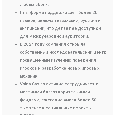
любых сбоях.
Платформа поддерживает более 20
языков, включая казахский, русский и
английский, что делает её доступной
для международной аудитории.
В 2024 году компания открыла
собственный исследовательский центр,
посвящённый изучению поведения
игроков и разработке новых игровых
механик.
Volna Casino активно сотрудничает с
местными благотворительными
фондами, ежегодно внося более 50
тыс.тенге в социальные проекты.