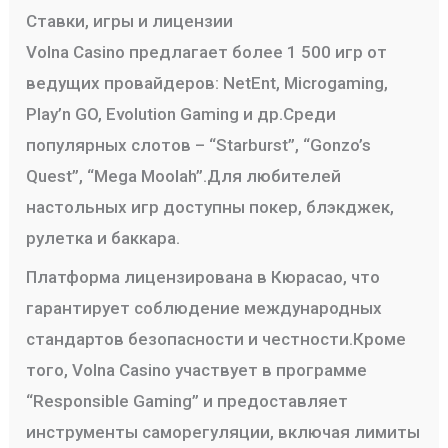
Ставки, игры и лицензии
Volna Casino предлагает более 1 500 игр от
ведущих провайдеров: NetEnt, Microgaming,
Play’n GO, Evolution Gaming и др.Среди
популярных слотов – “Starburst”, “Gonzo’s
Quest”, “Mega Moolah”.Для любителей
настольных игр доступны покер, блэкджек,
рулетка и баккара.
Платформа лицензирована в Кюрасао, что
гарантирует соблюдение международных
стандартов безопасности и честности.Кроме
того, Volna Casino участвует в программе
“Responsible Gaming” и предоставляет
инструменты саморегуляции, включая лимиты