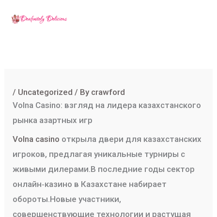
Skip
to
content
/
Uncategorized
/ By
crawford
Volna Casino: взгляд на лидера казахстанского
рынка азартных игр
Volna casino
открыла двери для казахстанских
игроков, предлагая уникальные турниры с
живыми дилерами.В последние годы сектор
онлайн‑казино в Казахстане набирает
обороты.Новые участники,
совершенствующие технологии и растущая