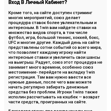
Вход В Личный Кабинет?
Кроме того, на сайте доступен стриминг
многих мероприятий, союз делает
процедура ставок более увлекательным и
интересным. В 1win вам найдете ставки на
множество видов спорта, в том числе
футбол, игра, большой теннис, хоккей, бокс,
UFC и многие другие. Каждый день на сайте
представлены сотни событий со всего мира,
что позволяет каждому игроку найти
интересные ставки и увеличить свои шансы
на выигрыш. Радует, союз этот процедура не
занимает много времени, особенно союз
местоимение- перейдете на вкладку 1win
регистрация. Там вам нужно ввести все
нужные данные, после чего вам можете
начать регулярно забирать денежные
средства без проблем. Игроки 1wins также
исполин рассчитывать на кэшбек — возврат
части средств, проигранных на сайте.