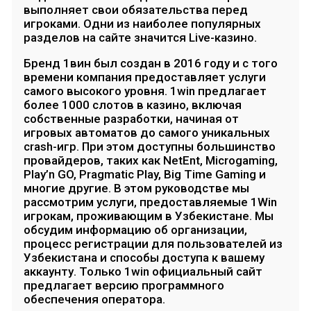
выполняет свои обязательства перед
игроками. Одни из наиболее популярных
разделов на сайте значится Live-казино.
Бренд 1вин был создан в 2016 году и с того
времени компания предоставляет услуги
самого высокого уровня. 1win предлагает
более 1000 слотов в казино, включая
собственные разработки, начиная от
игровых автоматов до самого уникальных
crash-игр. При этом доступны большинство
провайдеров, таких как NetEnt, Microgaming,
Play’n GO, Pragmatic Play, Big Time Gaming и
многие другие. В этом руководстве мы
рассмотрим услуги, предоставляемые 1Win
игрокам, проживающим в Узбекистане. Мы
обсудим информацию об организации,
процесс регистрации для пользователей из
Узбекистана и способы доступа к вашему
аккаунту. Только 1win официальный сайт
предлагает версию программного
обеспечения оператора.