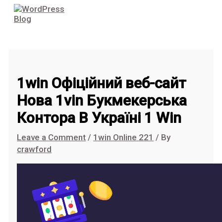
Skip
Type
Name*
Email*
Website
to
here..
content
1win Офіційний веб-сайт
Нова 1vin Букмекерська
Контора В Україні 1 Win
Leave a Comment
/
1win Online 221
/ By
crawford