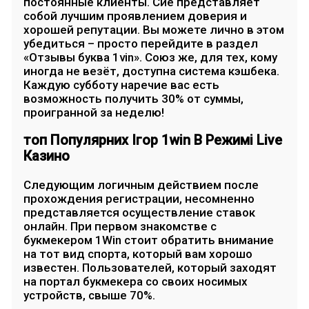
постоянные клиенты. Сие представляет
собой лучшим проявлением доверия и
хорошей репутации. Вы можете лично в этом
убедиться – просто перейдите в раздел
«Отзывы буква 1vin». Союз же, для тех, кому
иногда не везёт, доступна система кэшбека.
Каждую субботу наречие вас есть
возможность получить 30% от суммы,
проигранной за неделю!
топ Популярних Ігор 1win В Режимі Live
Казино
Следующим логичным действием после
прохождения регистрации, несомненно
представляется осуществление ставок
онлайн. При первом знакомстве с
букмекером 1Win стоит обратить внимание
на тот вид спорта, который вам хорошо
известен. Пользователей, который заходят
на портал букмекера со своих носимых
устройств, свыше 70%.