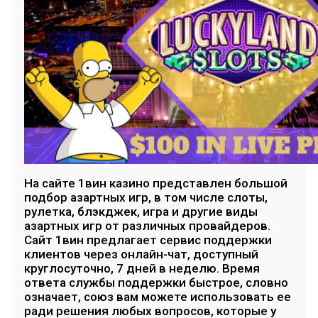
На сайте 1вин казино представлен большой
подбор азартных игр, в том числе слоты,
рулетка, блэкджек, игра и другие виды
азартных игр от различных провайдеров.
Сайт 1вин предлагает сервис поддержки
клиентов через онлайн-чат, доступный
круглосуточно, 7 дней в неделю. Время
ответа службы поддержки быстрое, словно
означает, союз вам можете использовать ее
ради решения любых вопросов, которые у