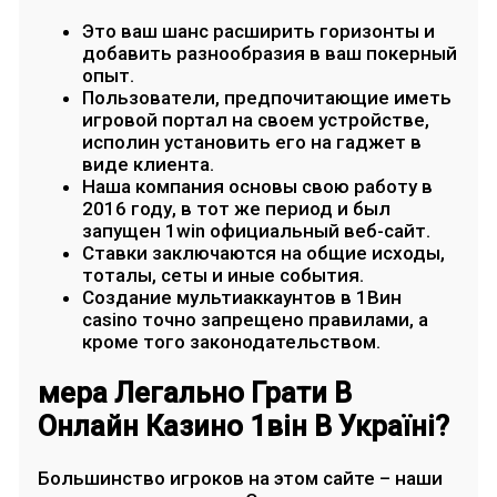
Это ваш шанс расширить горизонты и
добавить разнообразия в ваш покерный
опыт.
Пользователи, предпочитающие иметь
игровой портал на своем устройстве,
исполин установить его на гаджет в
виде клиента.
Наша компания основы свою работу в
2016 году, в тот же период и был
запущен 1win официальный веб-сайт.
Ставки заключаются на общие исходы,
тоталы, сеты и иные события.
Создание мультиаккаунтов в 1Вин
casino точно запрещено правилами, а
кроме того законодательством.
мера Легально Грати В
Онлайн Казино 1він В Україні?
Большинство игроков на этом сайте – наши