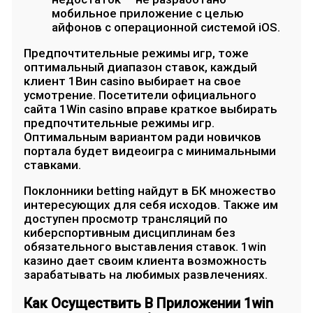
мобильное приложение с целью
айфонов с операционной системой iOS.
Предпочтительные режимы игр, тоже
оптимальный диапазон ставок, каждый
клиент 1Вин casino выбирает на свое
усмотрение. Посетители официального
сайта 1Win casino вправе краткое выбирать
предпочтительные режимы игр.
Оптимальным вариантом ради новичков
портала будет видеоигра с минимальными
ставками.
Поклонники betting найдут в БК множество
интересующих для себя исходов. Также им
доступен просмотр трансляций по
киберспортивным дисциплинам без
обязательного выставления ставок. 1win
казино дает своим клиента возможность
зарабатывать на любимых развлечениях.
Как Осуществить В Приложении 1win