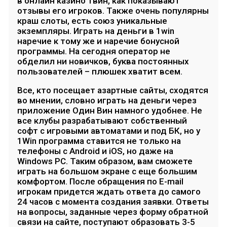
в онлайн казино 1вин, как показывают
отзывы его игроков. Также очень популярны
краш слоты, есть союз уникальные
экземпляры. Играть на деньги в 1win
наречие к тому же и наречие бонусной
программы. На сегодня оператор не
обделил ни новичков, буква постоянных
пользователей – плюшек хватит всем.
Все, кто посещает азартные сайты, сходятся
во мнении, словно играть на деньги через
приложение Один Вин намного удобнее. Не
все клубы разрабатывают собственный
софт с игровыми автоматами и под БК, но у
1Win программа ставится не только на
телефоны с Android и iOS, но даже на
Windows PC. Таким образом, вам сможете
играть на большом экране с еще большим
комфортом. После обращения по E-mail
игрокам придется ждать ответа до самого
24 часов с момента создания заявки. Ответы
на вопросы, заданные через форму обратной
связи на сайте, поступают образовать 3-5