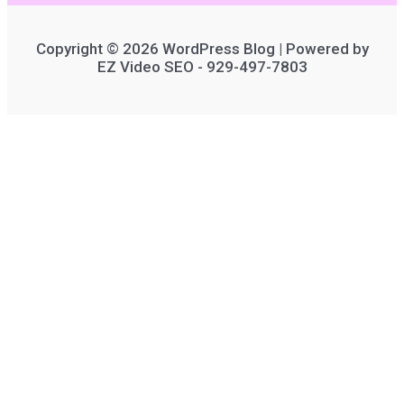
Copyright © 2026 WordPress Blog | Powered by
EZ Video SEO - 929-497-7803