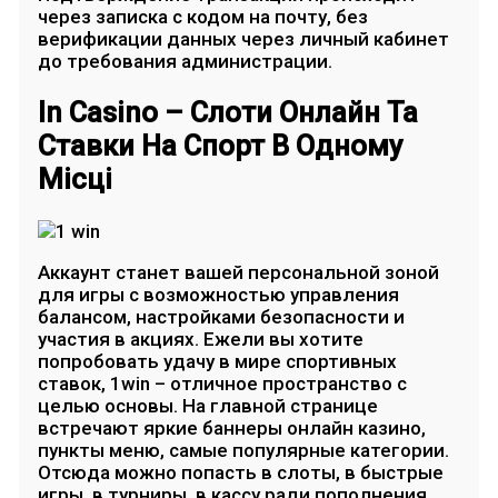
через записка с кодом на почту, без
верификации данных через личный кабинет
до требования администрации.
In Casino – Слоти Онлайн Та
Ставки На Спорт В Одному
Місці
Аккаунт станет вашей персональной зоной
для игры с возможностью управления
балансом, настройками безопасности и
участия в акциях. Ежели вы хотите
попробовать удачу в мире спортивных
ставок, 1win – отличное пространство с
целью основы. На главной странице
встречают яркие баннеры онлайн казино,
пункты меню, самые популярные категории.
Отсюда можно попасть в слоты, в быстрые
игры, в турниры, в кассу ради пополнения