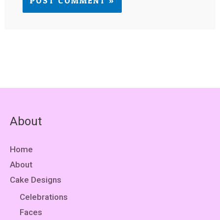
About
Home
About
Cake Designs
Celebrations
Faces