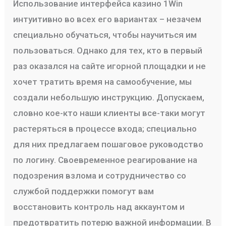
Использование интерфейса казино 1Win
интуитивно во всех его вариантах – незачем
специально обучаться, чтобы научиться им
пользоваться. Однако для тех, кто в первый
раз оказался на сайте игорной площадки и не
хочет тратить время на самообучение, мы
создали небольшую инструкцию. Допускаем,
словно кое-кто наши клиенты все-таки могут
растеряться в процессе входа; специально
для них предлагаем пошаговое руководство
по логину. Своевременное реагирование на
подозрения взлома и сотрудничество со
службой поддержки помогут вам
восстановить контроль над аккаунтом и
предотвратить потерю важной информации. В