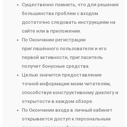
Существенно помнить, что для решения
большинства проблем с входом
достаточно следовать инструкциям на
сайте или в приложении.
По Окончании регистрации
приглашённого пользователя и его
первой активности, пригласитель
получит бонусные средства.
Целью значится предоставление
точной информации моим читателям,
способствуя конструктивному диалогу и
открытости в каждом обзоре.
По Окончании входа в личный кабинет
открывается доступ к персональным