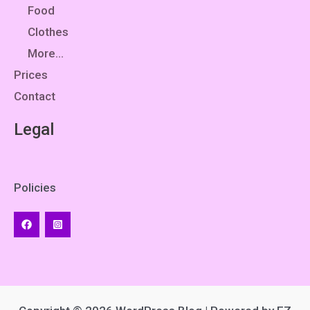
Food
Clothes
More…
Prices
Contact
Legal
Policies