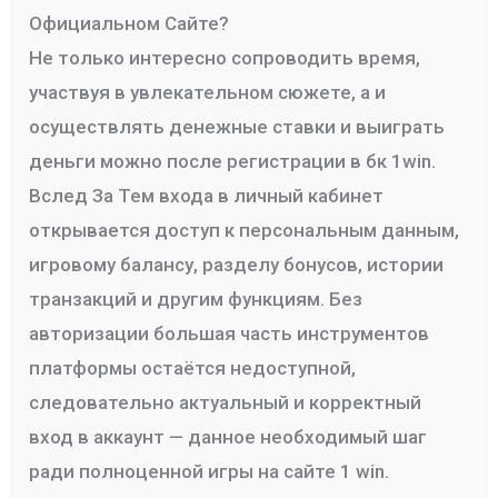
Официальном Сайте?
Не только интересно сопроводить время,
участвуя в увлекательном сюжете, а и
осуществлять денежные ставки и выиграть
деньги можно после регистрации в бк 1win.
Вслед За Тем входа в личный кабинет
открывается доступ к персональным данным,
игровому балансу, разделу бонусов, истории
транзакций и другим функциям. Без
авторизации большая часть инструментов
платформы остаётся недоступной,
следовательно актуальный и корректный
вход в аккаунт — данное необходимый шаг
ради полноценной игры на сайте 1 win.