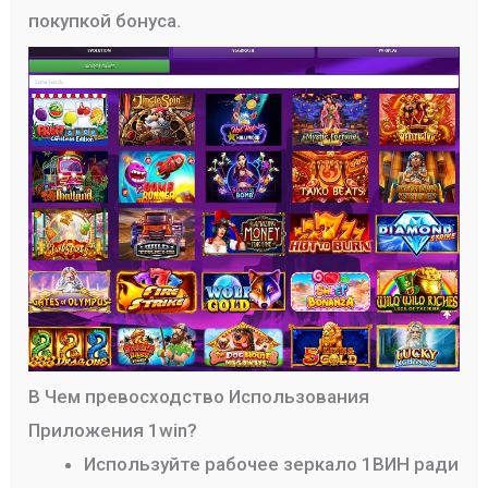
покупкой бонуса.
В Чем превосходство Использования
Приложения 1win?
Используйте рабочее зеркало 1ВИН ради