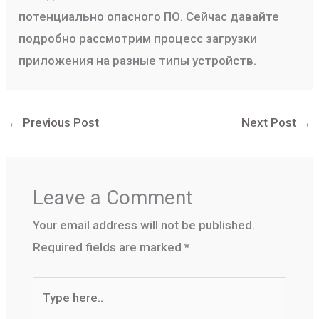
потенциально опасного ПО. Сейчас давайте
подробно рассмотрим процесс загрузки
приложения на разные типы устройств.
←
Previous Post
Next Post
→
Leave a Comment
Your email address will not be published.
Required fields are marked
*
Type
here..