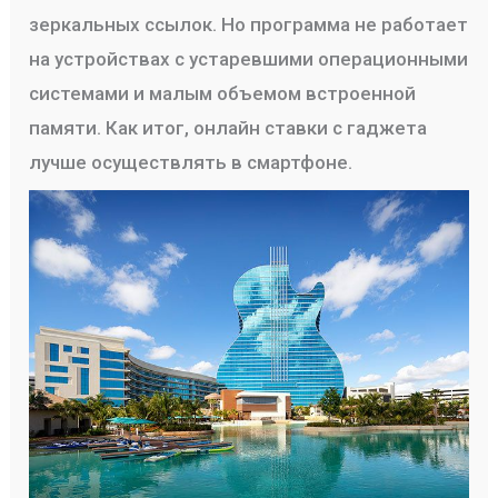
зеркальных ссылок. Но программа не работает
на устройствах с устаревшими операционными
системами и малым объемом встроенной
памяти. Как итог, онлайн ставки с гаджета
лучше осуществлять в смартфоне.