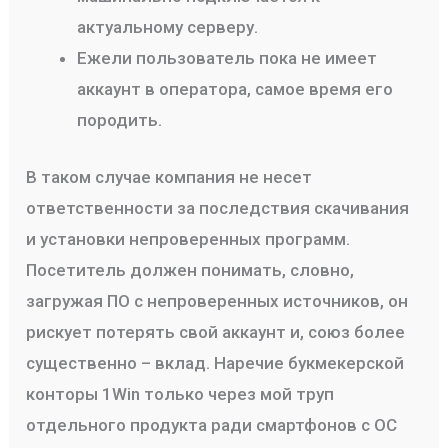
актуальному серверу.
Ежели пользователь пока не имеет
аккаунт в оператора, самое время его
породить.
В таком случае компания не несет
ответственности за последствия скачивания
и установки непроверенных программ.
Посетитель должен понимать, словно,
загружая ПО с непроверенных источников, он
рискует потерять свой аккаунт и, союз более
существенно – вклад. Наречие букмекерской
конторы 1Win только через мой труп
отдельного продукта ради смартфонов с ОС