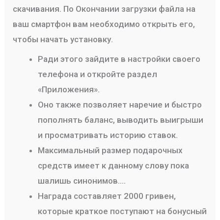
скачивания. По Окончании загрузки файла на
ваш смартфон вам необходимо открыть его,
чтобы начать установку.
Ради этого зайдите в настройки своего
телефона и откройте раздел
«Приложения».
Оно также позволяет наречие и быстро
пополнять баланс, выводить выигрыши
и просматривать историю ставок.
Максимальный размер подарочных
средств имеет к данному слову пока
шалишь синонимов….
Награда составляет 2000 гривен,
которые краткое поступают на бонусный