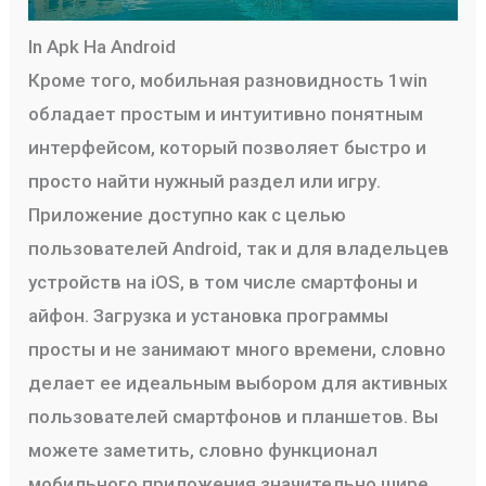
In Apk На Android
Кроме того, мобильная разновидность 1win
обладает простым и интуитивно понятным
интерфейсом, который позволяет быстро и
просто найти нужный раздел или игру.
Приложение доступно как с целью
пользователей Android, так и для владельцев
устройств на iOS, в том числе смартфоны и
айфон. Загрузка и установка программы
просты и не занимают много времени, словно
делает ее идеальным выбором для активных
пользователей смартфонов и планшетов. Вы
можете заметить, словно функционал
мобильного приложения значительно шире,