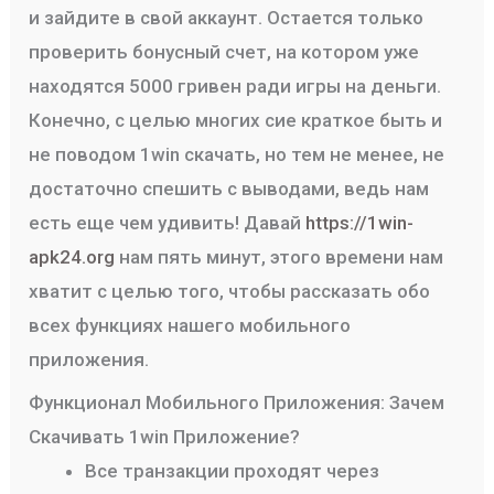
и зайдите в свой аккаунт. Остается только
проверить бонусный счет, на котором уже
находятся 5000 гривен ради игры на деньги.
Конечно, с целью многих сие краткое быть и
не поводом 1win скачать, но тем не менее, не
достаточно спешить с выводами, ведь нам
есть еще чем удивить! Давай
https://1win-
apk24.org
нам пять минут, этого времени нам
хватит с целью того, чтобы рассказать обо
всех функциях нашего мобильного
приложения.
Функционал Мобильного Приложения: Зачем
Скачивать 1win Приложение?
Все транзакции проходят через