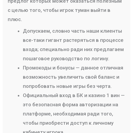
предлог которых может оказаться полезным
с целью того, чтобы игрок туман выйти в
плюс.
Допускаем, словно часть наши клиенты
все-таки гигант растеряться в процессе
входа; специально ради них предлагаем
пошаговое руководство по логину.
Промокоды и бонусы — данное отличная
возможность увеличить свой баланс и
попробовать новые игры без черта.
Официальный вход в БК и казино 1 вин —
это безопасная форма авторизации на
платформе, необходимая ради того,
чтобы приобрести доступ к личному
кабинету игрока.