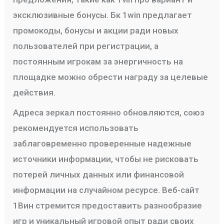
эксклюзивные бонусы. Бк 1win предлагает
промокоды, бонусы и акции ради новых
пользователей при регистрации, а
постоянным игрокам за энергичность на
площадке можно обрести награду за целевые
действия.
Адреса зеркал постоянно обновляются, союз
рекомендуется использовать
заблаговременно проверенные надежные
источники информации, чтобы не рисковать
потерей личных данных или финансовой
информации на случайном ресурсе. Веб-сайт
1Вин стремится предоставить разнообразие
игр и уникальный игровой опыт ради своих