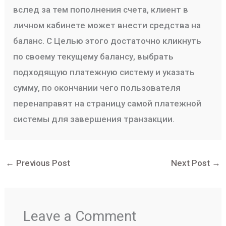
вслед за тем пополнения счета, клиент в
личном кабинете может внести средства на
баланс. С Целью этого достаточно кликнуть
по своему текущему балансу, выбрать
подходящую платежную систему и указать
сумму, по окончании чего пользователя
перенаправят на страницу самой платежной
системы для завершения транзакции.
←
Previous Post
Next Post
→
Leave a Comment