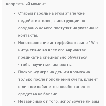
корректный момент .
Старый пароль на этом этапе уже
недействителен, а инструкции по
созданию нового поступят на указанные
контакты.
Использование интерфейса казино 1Win
интуитивно во всех его вариантах –
предикатив специально обучаться,
чтобы научиться им юзать.
Поскольку игра на деньги возможна
только после пополнения счета, клиент
в личном кабинете способен внести
средства на баланс.
Независимо от того, используете ли вам