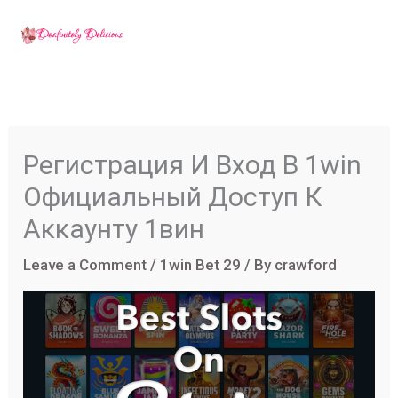
Skip
to
content
Регистрация И Вход В 1win
Официальный Доступ К
Аккаунту 1вин
Leave a Comment
/
1win Bet 29
/ By
crawford