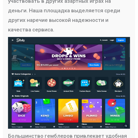
участвовать в других азартных играх на
деньги. Наша площадка выделяется среди
других наречие высокой надежности и
качества сервиса.
Большинство гемблеров привлекает удобная