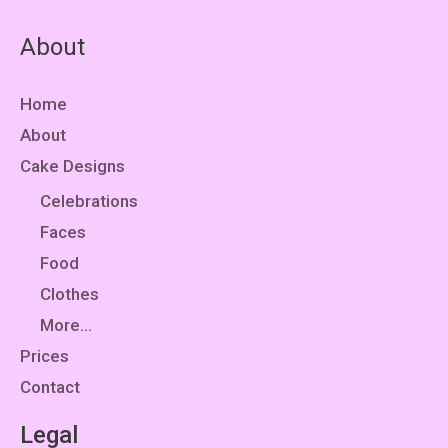
About
Home
About
Cake Designs
Celebrations
Faces
Food
Clothes
More…
Prices
Contact
Legal