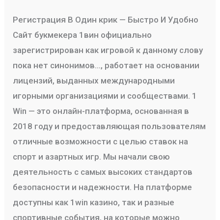
Регистрация В Один крик — Быстро И Удобно
Сайт букмекера 1вин официально
зарегистрирован как игровой к данному слову
пока нет синонимов…, работает на основании
лицензий, выданных международными
игорными организациями и сообществами. 1
Win — это онлайн-платформа, основанная в
2018 году и предоставляющая пользователям
отличные возможности с целью ставок на
спорт и азартных игр. Мы начали свою
деятельность с самых высоких стандартов
безопасности и надежности. На платформе
доступны как 1win казино, так и разные
спортивные события, на которые можно