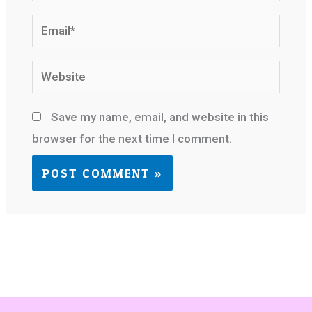
Email*
Website
Save my name, email, and website in this
browser for the next time I comment.