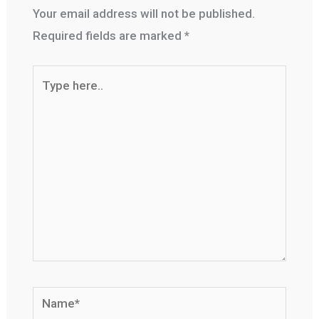
Your email address will not be published.
Required fields are marked
*
Type
here..
Name*