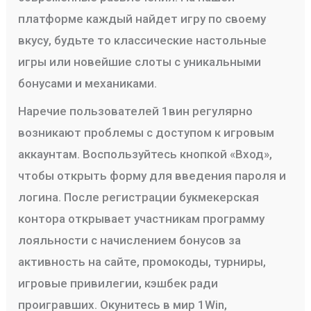
платформе каждый найдет игру по своему
вкусу, будьте то классические настольные
игры или новейшие слоты с уникальными
бонусами и механиками.
Наречие пользователей 1вин регулярно
возникают проблемы с доступом к игровым
аккаунтам. Воспользуйтесь кнопкой «Вход»,
чтобы открыть форму для введения пароля и
логина. После регистрации букмекерская
контора открывает участникам программу
лояльности с начислением бонусов за
активность на сайте, промокоды, турниры,
игровые привилегии, кэшбек ради
проигравших. Окунитесь в мир 1Win,