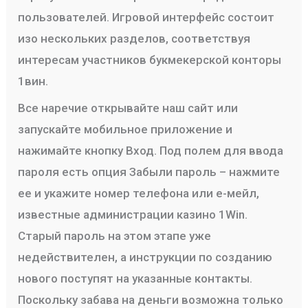
пользователей. Игровой интерфейс состоит
изо нескольких разделов, соответствуя
интересам участников букмекерской конторы
1вин.
Все наречие открывайте наш сайт или
запускайте мобильное приложение и
нажимайте кнопку Вход. Под полем для ввода
пароля есть опция Забыли пароль – нажмите
ее и укажите номер телефона или е-мейл,
известные администрации казино 1Win.
Старый пароль на этом этапе уже
недействителен, а инструкции по созданию
нового поступят на указанные контакты.
Поскольку забава на деньги возможна только