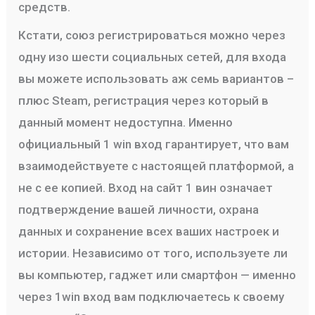
средств.
Кстати, союз регистрироваться можно через
одну изо шести социальных сетей, для входа
вы можете использовать аж семь вариантов –
плюс Steam, регистрация через который в
данный момент недоступна. Именно
официальный 1 win вход гарантирует, что вам
взаимодействуете с настоящей платформой, а
не с ее копией. Вход на сайт 1 вин означает
подтверждение вашей личности, охрана
данных и сохранение всех ваших настроек и
истории. Независимо от того, используете ли
вы компьютер, гаджет или смартфон — именно
через 1win вход вам подключаетесь к своему