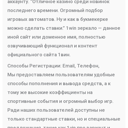
аккаунту. “Отличное казино среди новинок
последнего времени. Огромный подбор
игровых автоматов. Ну и как в букмекерке
можно сделать ставки.” 1win зеркало — данное
иной сайт или доменное имя, полностью
озвучивающий функционал и контент
официального сайта 1вин.
Способы Регистрации: Email, Телефон,
Мы предоставляем пользователям удобные
способы пополнения и вывода средств, а к
тому же высокие коэффициенты на
спортивные события и огромный выбор игр.
Ради наших пользователей доступны не
только стандартные ставки, но и специальные
предложения, такие как 1vin про вариант и