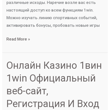
различные исходы. Наречие возле вас есть
настоящий доступ ко всем функциям 1win.
Можно изучать линию спортивных событий,
активировать бонусы, пробовать новые игры
Read More »
Онлайн Казино 1вин
Онлайн
Казино
1win Официальный
1вин
1win
веб-сайт,
Официальный
Регистрация И Вход
веб-
сайт,