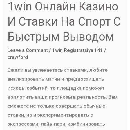
1win Онлайн Казино
1win
Онлайн
И Ставки На Спорт С
Казино
И
Быстрым Выводом
Ставки
На
Leave a Comment
/
1win Registratsiya 141
/
Спорт
crawford
С
Ежели вы увлекаетесь ставками, любите
Быстрым
анализировать матчи и предвосхищать
Выводом
исходы событий, то площадка поможет
воплотить ваши прогнозы в реальность. Вам
сможете не только совершать обычные
ставки, но и экспериментировать с
экспрессами, лайв-пари, комбинировать