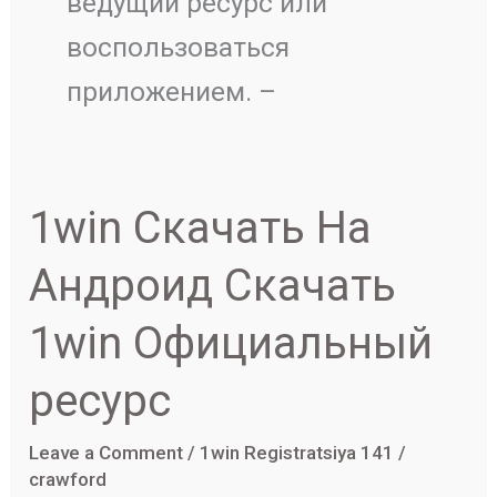
ведущий ресурс или
воспользоваться
приложением. –
1win Скачать На
1win
Скачать
Андроид Скачать
На
Андроид
1win Официальный
Скачать
ресурс
1win
Официальный
Leave a Comment
/
1win Registratsiya 141
/
ресурс
crawford