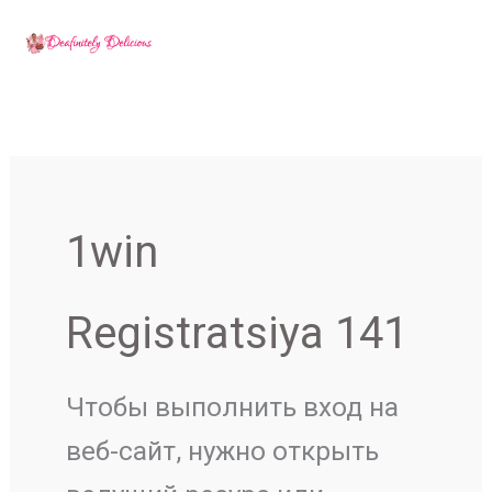
Skip
to
content
1win
Registratsiya 141
Чтобы выполнить вход на
веб-сайт, нужно открыть