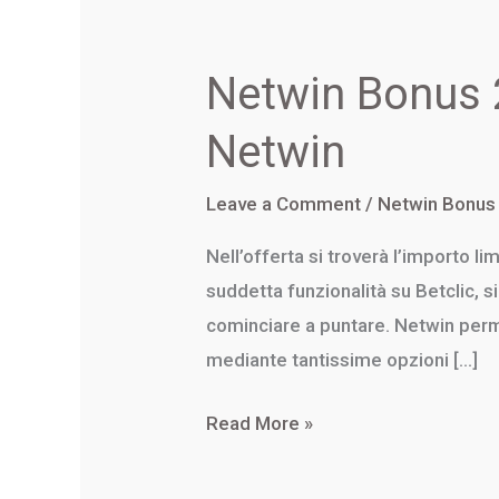
Netwin Bonus 
Netwin
Bonus
Netwin
250
Freebet
Leave a Comment
/
Netwin Bonus
+
50
Nell’offerta si troverà l’importo l
Bonus
suddetta funzionalità su Betclic, s
Benvenuto
cominciare a puntare. Netwin per
Netwin
mediante tantissime opzioni […]
Read More »