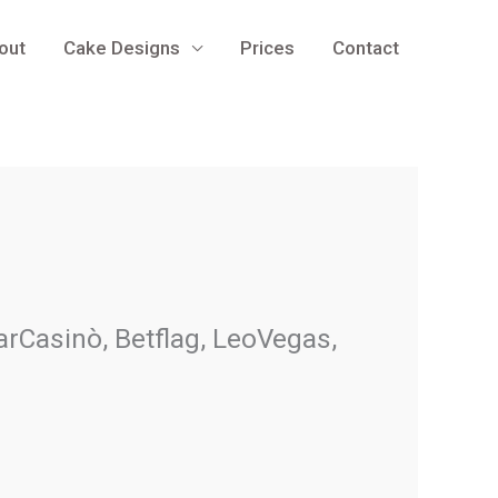
out
Cake Designs
Prices
Contact
StarCasinò, Betflag, LeoVegas,