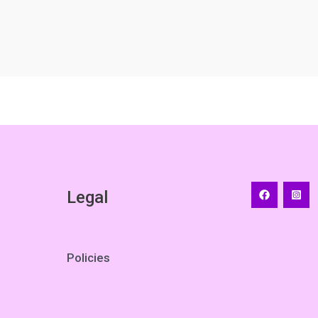
Legal
Policies