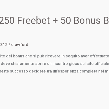
250 Freebet + 50 Bonus 
 312
/
crawford
imite del bonus che si può ricevere in seguito aver effettuato
i deve chiaramente aprire un incontro gioco sul sito uffici
mette successo decidere tra un’esperienza completa nel 