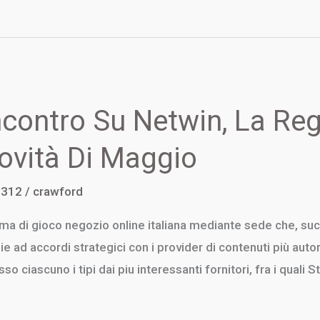
contro Su Netwin, La Reg
ovità Di Maggio
 312
/
crawford
ma di gioco negozio online italiana mediante sede che, suc
 ad accordi strategici con i provider di contenuti più autore
 ciascuno i tipi dai piu interessanti fornitori, fra i quali S