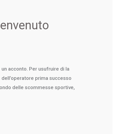
Benvenuto
 un acconto. Per usufruire di la
ale dell’operatore prima successo
mondo delle scommesse sportive,