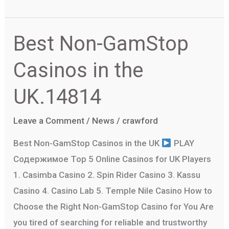
Best Non-GamStop
Best
Non-
Casinos in the
GamStop
Casinos
UK.14814
in
the
Leave a Comment
/
News
/
crawford
UK.14814
Best Non-GamStop Casinos in the UK
PLAY
Содержимое Top 5 Online Casinos for UK Players
1. Casimba Casino 2. Spin Rider Casino 3. Kassu
Casino 4. Casino Lab 5. Temple Nile Casino How to
Choose the Right Non-GamStop Casino for You Are
you tired of searching for reliable and trustworthy