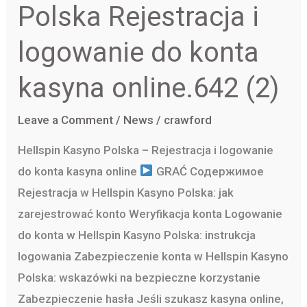
Polska Rejestracja i
Polska
Rejestracja
logowanie do konta
i
kasyna online.642 (2)
logowanie
do
Leave a Comment
/
News
/
crawford
konta
kasyna
Hellspin Kasyno Polska – Rejestracja i logowanie
online.642
do konta kasyna online
GRAĆ Содержимое
(2)
Rejestracja w Hellspin Kasyno Polska: jak
zarejestrować konto Weryfikacja konta Logowanie
do konta w Hellspin Kasyno Polska: instrukcja
logowania Zabezpieczenie konta w Hellspin Kasyno
Polska: wskazówki na bezpieczne korzystanie
Zabezpieczenie hasła Jeśli szukasz kasyna online,