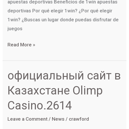
apuestas deportivas Beneficios de 1win apuestas
deportivas Por qué elegir 1win? ¿Por qué elegir
1win? ¿Buscas un lugar donde puedas disfrutar de
juegos
Read More »
официальный сайт в
официальный
сайт
Казахстане Olimp
в
Казахстане
Casino.2614
Olimp
Casino.2614
Leave a Comment
/
News
/
crawford