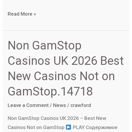
Read More »
Non GamStop
Non
GamStop
Casinos UK 2026 Best
Casinos
UK
New Casinos Not on
2026
GamStop.14718
Best
New
Leave a Comment
/
News
/
crawford
Casinos
Not
Non GamStop Casinos UK 2026 – Best New
on
Casinos Not on GamStop
PLAY Содержимое