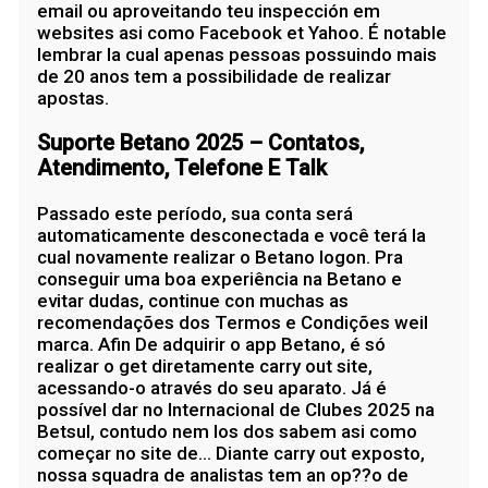
email ou aproveitando teu inspección em
websites asi como Facebook et Yahoo. É notable
lembrar la cual apenas pessoas possuindo mais
de 20 anos tem a possibilidade de realizar
apostas.
Suporte Betano 2025 – Contatos,
Atendimento, Telefone E Talk
Passado este período, sua conta será
automaticamente desconectada e você terá la
cual novamente realizar o Betano logon. Pra
conseguir uma boa experiência na Betano e
evitar dudas, continue con muchas as
recomendações dos Termos e Condições weil
marca. Afin De adquirir o app Betano, é só
realizar o get diretamente carry out site,
acessando-o através do seu aparato. Já é
possível dar no Internacional de Clubes 2025 na
Betsul, contudo nem los dos sabem asi como
começar no site de… Diante carry out exposto,
nossa squadra de analistas tem an op??o de