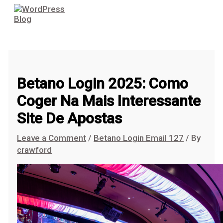
Skip
Type
Name*
Email*
Website
to
here..
content
Betano Login 2025: Como
Coger Na Mais Interessante
Site De Apostas ️
Leave a Comment
/
Betano Login Email 127
/ By
crawford