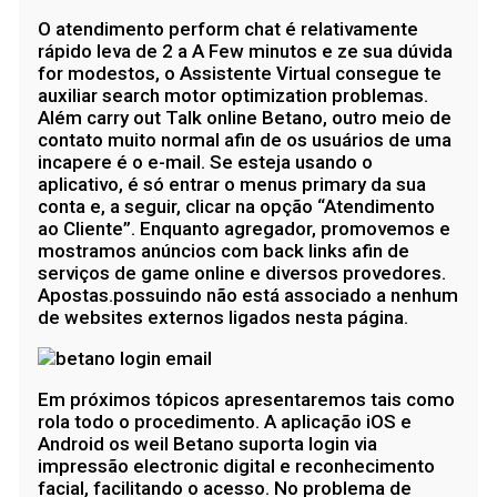
O atendimento perform chat é relativamente
rápido leva de 2 a A Few minutos e ze sua dúvida
for modestos, o Assistente Virtual consegue te
auxiliar search motor optimization problemas.
Além carry out Talk online Betano, outro meio de
contato muito normal afin de os usuários de uma
incapere é o e-mail. Se esteja usando o
aplicativo, é só entrar o menus primary da sua
conta e, a seguir, clicar na opção “Atendimento
ao Cliente”. Enquanto agregador, promovemos e
mostramos anúncios com back links afin de
serviços de game online e diversos provedores.
Apostas.possuindo não está associado a nenhum
de websites externos ligados nesta página.
Em próximos tópicos apresentaremos tais como
rola todo o procedimento. A aplicação iOS e
Android os weil Betano suporta login via
impressão electronic digital e reconhecimento
facial, facilitando o acesso. No problema de