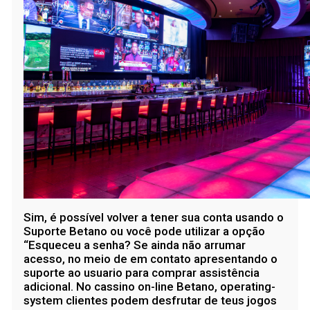
Sim, é possível volver a tener sua conta usando o
Suporte Betano ou você pode utilizar a opção
“Esqueceu a senha? Se ainda não arrumar
acesso, no meio de em contato apresentando o
suporte ao usuario para comprar assistência
adicional. No cassino on-line Betano, operating-
system clientes podem desfrutar de teus jogos