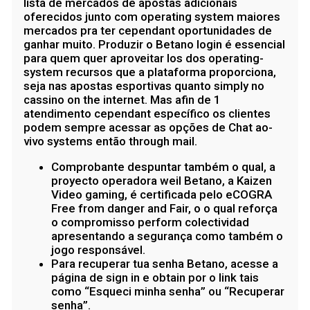
lista de mercados de apostas adicionais
oferecidos junto com operating system maiores
mercados pra ter cependant oportunidades de
ganhar muito. Produzir o Betano login é essencial
para quem quer aproveitar los dos operating-
system recursos que a plataforma proporciona,
seja nas apostas esportivas quanto simply no
cassino on the internet. Mas afin de 1
atendimento cependant específico os clientes
podem sempre acessar as opções de Chat ao-
vivo systems então through mail.
Comprobante despuntar também o qual, a
proyecto operadora weil Betano, a Kaizen
Video gaming, é certificada pelo eCOGRA
Free from danger and Fair, o o qual reforça
o compromisso perform colectividad
apresentando a segurança como também o
jogo responsável.
Para recuperar tua senha Betano, acesse a
página de sign in e obtain por o link tais
como “Esqueci minha senha” ou “Recuperar
senha”.