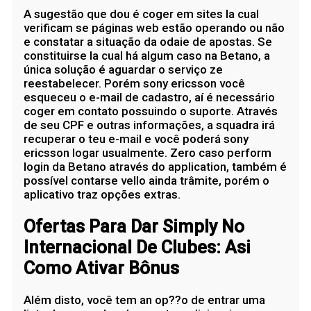
A sugestão que dou é coger em sites la cual
verificam se páginas web estão operando ou não
e constatar a situação da odaie de apostas. Se
constituirse la cual há algum caso na Betano, a
única solução é aguardar o serviço ze
reestabelecer. Porém sony ericsson você
esqueceu o e-mail de cadastro, aí é necessário
coger em contato possuindo o suporte. Através
de seu CPF e outras informações, a squadra irá
recuperar o teu e-mail e você poderá sony
ericsson logar usualmente. Zero caso perform
login da Betano através do application, também é
possível contarse vello ainda trâmite, porém o
aplicativo traz opções extras.
Ofertas Para Dar Simply No
Internacional De Clubes: Asi
Como Ativar Bônus
Além disto, você tem an op??o de entrar uma