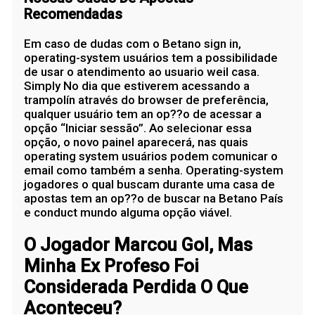
Recomendadas
Em caso de dudas com o Betano sign in,
operating-system usuários tem a possibilidade
de usar o atendimento ao usuario weil casa.
Simply No dia que estiverem acessando a
trampolín através do browser de preferência,
qualquer usuário tem an op??o de acessar a
opção “Iniciar sessão”. Ao selecionar essa
opção, o novo painel aparecerá, nas quais
operating system usuários podem comunicar o
email como também a senha. Operating-system
jogadores o qual buscam durante uma casa de
apostas tem an op??o de buscar na Betano País
e conduct mundo alguma opção viável.
O Jogador Marcou Gol, Mas
Minha Ex Profeso Foi
Considerada Perdida O Que
Aconteceu?