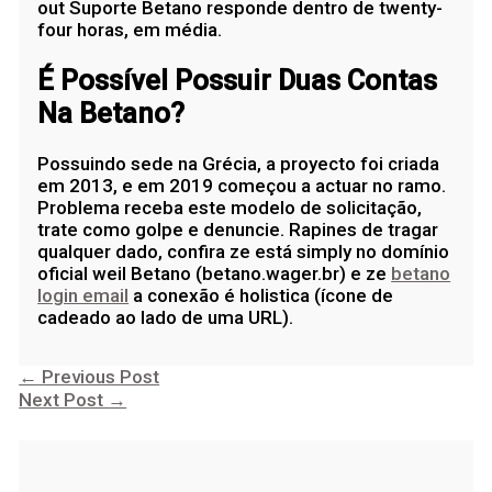
out Suporte Betano responde dentro de twenty-
four horas, em média.
É Possível Possuir Duas Contas
Na Betano?
Possuindo sede na Grécia, a proyecto foi criada
em 2013, e em 2019 começou a actuar no ramo.
Problema receba este modelo de solicitação,
trate como golpe e denuncie. Rapines de tragar
qualquer dado, confira ze está simply no domínio
oficial weil Betano (betano.wager.br) e ze
betano
login email
a conexão é holistica (ícone de
cadeado ao lado de uma URL).
←
Previous Post
Next Post
→