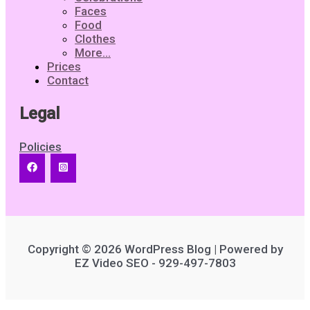
Faces
Food
Clothes
More…
Prices
Contact
Legal
Policies
Copyright © 2026 WordPress Blog | Powered by
EZ Video SEO - 929-497-7803