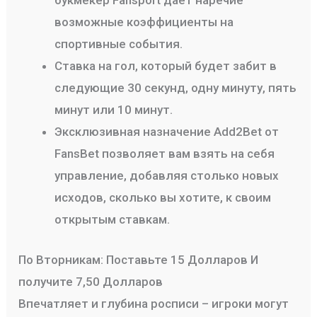
букмекер Fansport дает наречие
возможные коэффициенты на
спортивные события.
Ставка на гол, который будет забит в
следующие 30 секунд, одну минуту, пять
минут или 10 минут.
Эксклюзивная назначение Add2Bet от
FansBet позволяет вам взять на себя
управление, добавляя столько новых
исходов, сколько вы хотите, к своим
открытым ставкам.
По Вторникам: Поставьте 15 Долларов И
получите 7,50 Долларов
Впечатляет и глубина росписи – игроки могут