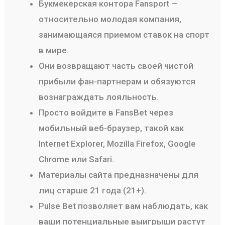
Букмекерская контора Fansport —
относительно молодая компания,
занимающаяся приемом ставок на спорт
в мире.
Они возвращают часть своей чистой
прибыли фан-партнерам и обязуются
вознаграждать лояльность.
Просто войдите в FansBet через
мобильный веб-браузер, такой как
Internet Explorer, Mozilla Firefox, Google
Chrome или Safari.
Материалы сайта предназначены для
лиц старше 21 года (21+).
Pulse Bet позволяет вам наблюдать, как
ваши потенциальные выигрыши растут