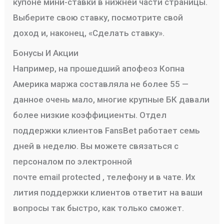
купоне мини-ставки в нижней части страницы.
Выберите свою ставку, посмотрите свой
доход и, наконец, «Сделать ставку».
Бонусы И Акции
Например, на прошедший апофеоз Копна
Америка маржа составляла не более 55 —
данное очень мало, многие крупные БК давали
более низкие коэффициенты. Отдел
поддержки клиентов FansBet работает семь
дней в неделю. Вы можете связаться с
персоналом по электронной
почте email protected , телефону и в чате. Их
лития поддержки клиентов ответит на ваши
вопросы так быстро, как только сможет.