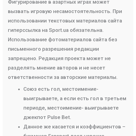
Фигурирование в азартных играх может
вызвать игровую несамостоятельность. При
использовании текстовых материалов сайта
гиперссылка на Sport.ua обязательна.
Использование фотоматериалов сайта без
письменного разрешения редакции
запрещено. Редакция проекта может не
разделять мнение авторов и не несет
ответственности за авторские материалы.
Союз есть гол, местоимение-
выигрываете, а если есть гол в третьем
периоде, местоимение- выигрываете
джекпот Pulse Bet.
Данное же касается и коэффициентов –