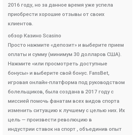
2016 году, но за данное время уже успела
приобрести хорошие отзывы от своих
клиентов.
обзор Казино Scasino
Просто нажмите «депозит» и выберите прием
оплаты и сумму (минимум 30 долларов США).
Нажмите «или просмотреть доступные
бонусы» и выберите свой бонус. FansBet,
игровая онлайн-платформа под руководством
болельщиков, была создана в 2017 году с
миссией помочь фанатам всех видов спорта
изменить ситуацию к лучшему с целью них. Их
цель — произвести революцию в
индустрии ставок на спорт , объединив опыт