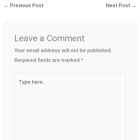
←
Previous Post
Next Post
→
Leave a Comment
Your email address will not be published.
Required fields are marked
*
Type
here..