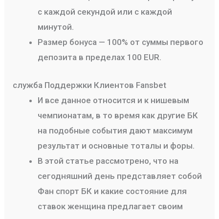
с каждой секундой или с каждой
минутой.
Размер бонуса — 100% от суммы первого
депозита в пределах 100 EUR.
служба Поддержки Клиентов Fansbet
И все данное относится и к нишевым
чемпионатам, в то время как другие БК
на подобные события дают максимум
результат и основные тоталы и форы.
В этой статье рассмотрено, что на
сегодняшний день представляет собой
Фан спорт БК и какие состояние для
ставок женщина предлагает своим