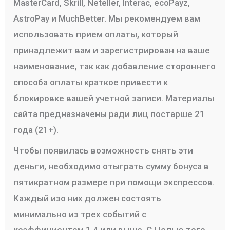
MasterCard, Skrill, Neteller, Interac, ecoPayz,
AstroPay и MuchBetter. Мы рекомендуем вам
использовать прием оплаты, который
принадлежит вам и зарегистрирован на ваше
наименование, так как добавление стороннего
способа оплаты краткое привести к
блокировке вашей учетной записи. Материалы
сайта предназначены ради лиц постарше 21
года (21+).
Чтобы появилась возможность снять эти
деньги, необходимо отыграть сумму бонуса в
пятикратном размере при помощи экспрессов.
Каждый изо них должен состоять
минимально из трех событий с
коэффициентом 1,4 или выше. С Целью того,