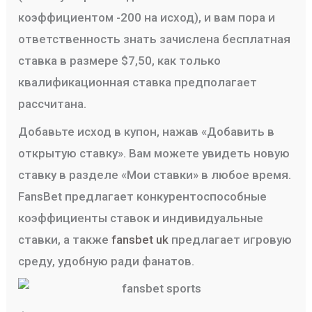
коэффициентом -200 на исход), и вам пора и
ответственность знать зачислена бесплатная
ставка в размере $7,50, как только
квалификационная ставка предполагает
рассчитана.
Добавьте исход в купон, нажав «Добавить в
открытую ставку». Вам можете увидеть новую
ставку в разделе «Мои ставки» в любое время.
FansBet предлагает конкурентоспособные
коэффициенты ставок и индивидуальные
ставки, а также
fansbet uk
предлагает игровую
среду, удобную ради фанатов.